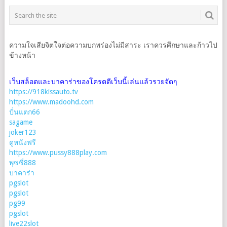
POSTS
NAVIGATION
ความใจเสียจิตใจต่อความบกพร่องไม่มีสาระ เราควรศึกษาและก้าวไป
ข้างหน้า
เว็บสล็อตและบาคาร่าของโครตดีเว็บนี้เล่นแล้วรวยจัดๆ
https://918kissauto.tv
https://www.madoohd.com
ปั่นแตก66
sagame
joker123
ดูหนังฟรี
https://www.pussy888play.com
พุซซี่888
บาคาร่า
pgslot
pgslot
pg99
pgslot
live22slot