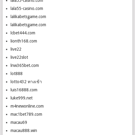
lala55-casino.com
lala55-casino.com
lalikabetsgame.com
lalikabetsgame.com
lcbet444.com
lionth168.com
live22
live22slot
lnw365bet.com
lot888
lotto432 ทางเข้า
luis16888.com
luke999.net
m4newonline.com
mac1bet789.com
macau69
macau888.win