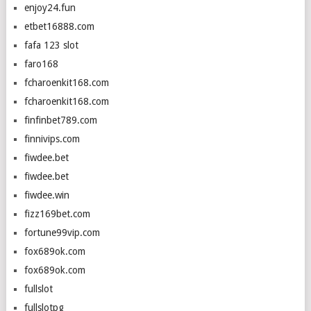
enjoy24.fun
etbet16888.com
fafa 123 slot
faro168
fcharoenkit168.com
fcharoenkit168.com
finfinbet789.com
finnivips.com
fiwdee.bet
fiwdee.bet
fiwdee.win
fizz169bet.com
fortune99vip.com
fox689ok.com
fox689ok.com
fullslot
fullslotpg