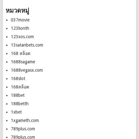
หมวดหมู่
037movie
123lionth
123xos.com
13satanbets.com
168 สล็อต
1688sagame
1688vegasx.com
168slot
168สล็อต
188bet
188betth
1xbet
1xgameth.com
789plus.com
789plus.com