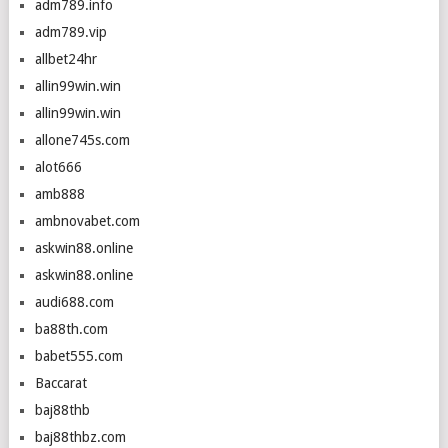
adm789.info
adm789.vip
allbet24hr
allin99win.win
allin99win.win
allone745s.com
alot666
amb888
ambnovabet.com
askwin88.online
askwin88.online
audi688.com
ba88th.com
babet555.com
Baccarat
baj88thb
baj88thbz.com