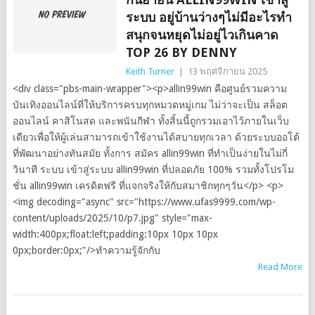
ระบบ อยู่บ้านว่างๆไม่มีอะไรทำ
สนุกจนหยุดไม่อยู่ไวเกินคาด
TOP 26 BY DENNY
Keith Turner
|
13 พฤศจิกายน 2025
<div class="pbs-main-wrapper"><p>allin99win คือศูนย์รวมความ
บันเทิงออนไลน์ที่ให้บริการครบทุกหมวดหมู่เกม ไม่ว่าจะเป็น สล็อต
ออนไลน์ คาสิโนสด และพนันกีฬา ทั้งสิ้นนี้ถูกรวมเอาไว้ภายในเว็บ
เดียวเพื่อให้ผู้เล่นสามารถเข้าใช้งานได้สบายทุกเวลา ด้วยระบบออโต้
ที่พัฒนาอย่างทันสมัย ทั้งการ สมัคร allin99win ที่ทำเป็นง่ายในไม่กี่
วินาที ระบบ เข้าสู่ระบบ allin99win ที่ปลอดภัย 100% รวมทั้งโปรโม
ชั่น allin99win เครดิตฟรี ที่แจกจริงให้กับสมาชิกทุกๆวัน</p> <p>
<img decoding="async" src="https://www.ufas9999.com/wp-
content/uploads/2025/10/p7.jpg" style="max-
width:400px;float:left;padding:10px 10px 10px
0px;border:0px;"/>ทำความรู้จักกับ
Read More