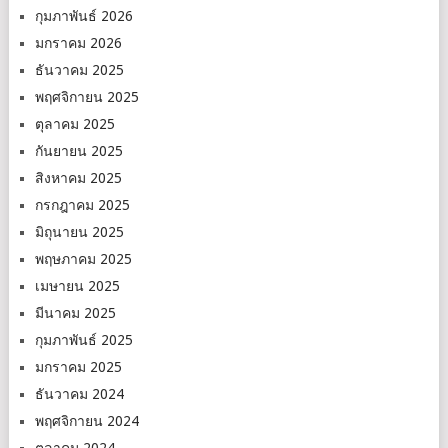
กุมภาพันธ์ 2026
มกราคม 2026
ธันวาคม 2025
พฤศจิกายน 2025
ตุลาคม 2025
กันยายน 2025
สิงหาคม 2025
กรกฎาคม 2025
มิถุนายน 2025
พฤษภาคม 2025
เมษายน 2025
มีนาคม 2025
กุมภาพันธ์ 2025
มกราคม 2025
ธันวาคม 2024
พฤศจิกายน 2024