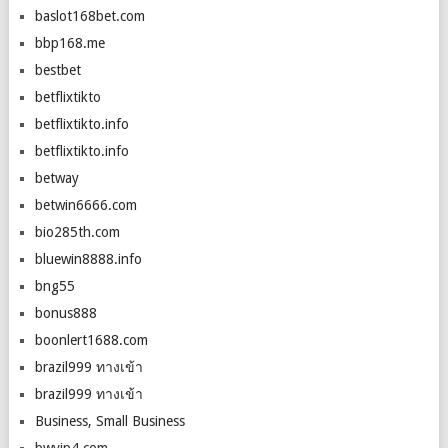
baslot168bet.com
bbp168.me
bestbet
betflixtikto
betflixtikto.info
betflixtikto.info
betway
betwin6666.com
bio285th.com
bluewin8888.info
bng55
bonus888
boonlert1688.com
brazil999 ทางเข้า
brazil999 ทางเข้า
Business, Small Business