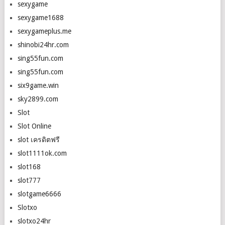
sexygame
sexygame1688
sexygameplus.me
shinobi24hr.com
sing55fun.com
sing55fun.com
six9game.win
sky2899.com
Slot
Slot Online
slot เครดิตฟรี
slot1111ok.com
slot168
slot777
slotgame6666
Slotxo
slotxo24hr