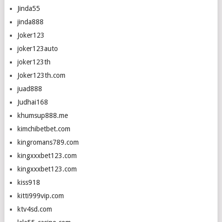
Jinda55
jinda888
Joker123
joker123auto
joker123th
Joker123th.com
juad888
Judhai168
khumsup888.me
kimchibetbet.com
kingromans789.com
kingxxxbet123.com
kingxxxbet123.com
kiss918
kitti999vip.com
ktv4sd.com