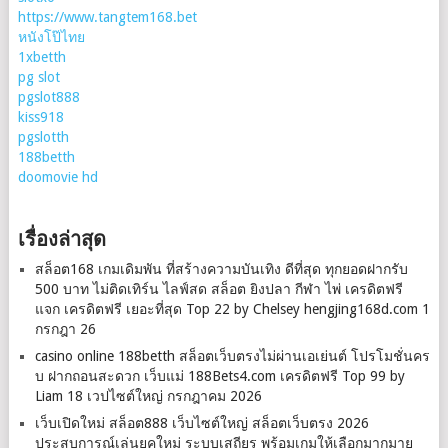
https://www.tangtem168.bet
หนังโป๊ไทย
1xbetth
pg slot
pgslot888
kiss918
pgslotth
188betth
doomovie hd
เรื่องล่าสุด
สล็อต168 เกมเดิมพัน ที่สร้างความบันเทิง ดีที่สุด ทุกยอดฝากรับ
500 บาท ไม่ติดเทิร์น ไลฟ์สด สล็อต ยิงปลา กีฬา ไพ่ เครดิตฟรี
แจก เครดิตฟรี เยอะที่สุด Top 22 by Chelsey hengjing168d.com 1
กรกฎา 26
casino online 188betth สล็อตเว็บตรงไม่ผ่านเอเย่นต์ โปรโมชั่นคร
บ ฝากถอนสะดวก เว็บแม่ 188Bets4.com เครดิตฟรี Top 99 by
Liam 18 เวปไซต์ใหญ่ กรกฎาคม 2026
เว็บเปิดใหม่ สล็อต888 เว็บไซต์ใหญ่ สล็อตเว็บตรง 2026
ประสบการณ์เล่นยุคใหม่ ระบบเสถียร พร้อมเกมให้เลือกมากมาย