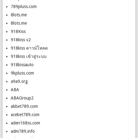
789pluss.com
8lots.me
8lots.me
918Kiss
918kiss v2
918kiss ดาวน์โหลด
918kiss เข้าสู่ระบบ
918kissauto
9kpluss.com
a9a9.org
ABA
ABAGroup2
abbet789.com
acebet789.com
aden168ss.com
adm789.info