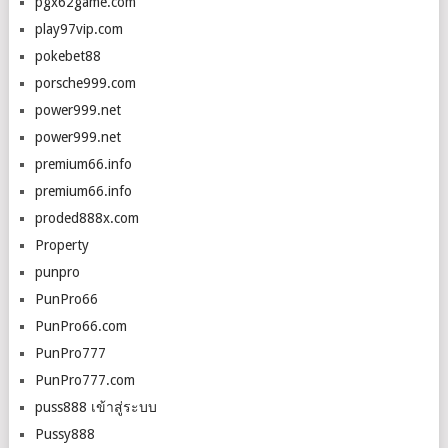
pgx62game.com
play97vip.com
pokebet88
porsche999.com
power999.net
power999.net
premium66.info
premium66.info
proded888x.com
Property
punpro
PunPro66
PunPro66.com
PunPro777
PunPro777.com
puss888 เข้าสู่ระบบ
Pussy888