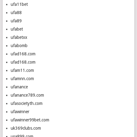
ufa11bet
ufa88
ufa89
ufabet
ufabetxx
ufabomb
ufad168.com
ufad168.com
ufam11.com
ufamnn.com
ufanance
ufanance789.com
ufasocietyth.com
ufawinner
ufawinner99bet.com
uk369clubs.com
usa899.com