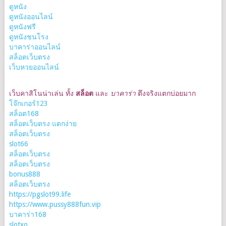
ดูหนัง
ดูหนังออนไลน์
ดูหนังฟรี
ดูหนังชนโรง
บาคาร่าออนไลน์
สล็อตเว็บตรง
เว็บหวยออนไลน์
เว็บคาสิโนน่าเล่น ทั้ง
สล็อต
และ
บาคาร่า
ตึงจริงแตกบ่อยมาก
โจ๊กเกอร์123
สล็อต168
สล็อตเว็บตรง แตกง่าย
สล็อตเว็บตรง
slot66
สล็อตเว็บตรง
สล็อตเว็บตรง
bonus888
สล็อตเว็บตรง
https://pgslot99.life
https://www.pussy888fun.vip
บาคาร่า168
slotxo