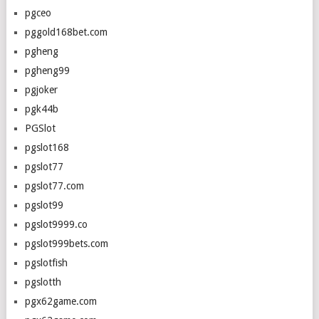
pgceo
pggold168bet.com
pgheng
pgheng99
pgjoker
pgk44b
PGSlot
pgslot168
pgslot77
pgslot77.com
pgslot99
pgslot9999.co
pgslot999bets.com
pgslotfish
pgslotth
pgx62game.com