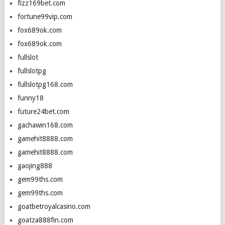
fizz169bet.com
fortune99vip.com
fox689ok.com
fox689ok.com
fullslot
fullslotpg
fullslotpg168.com
funny18
future24bet.com
gachawin168.com
gamehit8888.com
gamehit8888.com
gaojing888
gem99ths.com
gem99ths.com
goatbetroyalcasino.com
goatza888fin.com