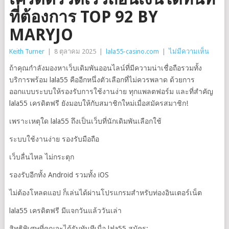
ที่ต้องการ TOP 92 BY
MARYJO
Keith Turner
|
8 ตุลาคม 2025
|
lala55-casino.com
|
ไม่มีความเห็น
ถ้าคุณกำลังมองหาเว็บเดิมพันออนไลน์ที่มีความน่าเชื่อถือรวมทั้ง
บริการพร้อม lala55 คืออีกหนึ่งตัวเลือกที่ไม่ควรพลาด ด้วยการ
ออกแบบระบบให้รองรับการใช้งานง่าย ทุกแพลตฟอร์ม และที่สำคัญ
lala55 เครดิตฟรี ยังมอบให้กับสมาชิกใหม่เมื่อสมัครสมาชิก!
เพราะเหตุใด lala55 ถึงเป็นเว็บที่นักเดิมพันเลือกใช้
ระบบใช้งานง่าย รองรับมือถือ
เว็บลื่นไหล ไม่กระตุก
รองรับอีกทั้ง Android รวมทั้ง iOS
ไม่ต้องโหลดแอป ก็เล่นได้ผ่านโปรแกรมสำหรับท่องอินเตอร์เน็ต
lala55 เครดิตฟรี มีแจกวันแล้ววันเล่า
สิทธิพิเศษที่คุณจะได้รับทันทีเมื่อ lala55 สมัคร: