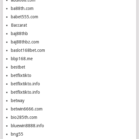
audi688.com
ba88th.com
babet555.com
Baccarat
baj88thb
baj88thbz.com
baslot168bet.com
bbp168.me
bestbet
betflixtikto
betflixtikto.info
betflixtikto.info
betway
betwin6666.com
bio285th.com
bluewin8888.info
bng55