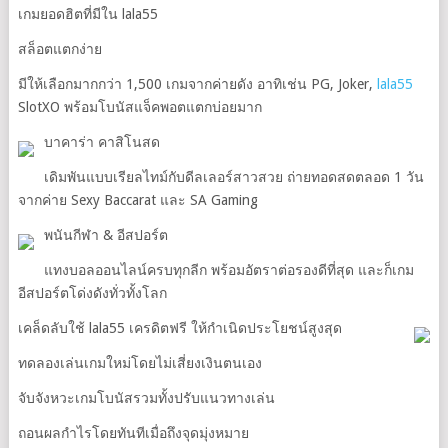
เกมยอดฮิตที่มีใน lala55
สล็อตแตกง่าย
มีให้เลือกมากกว่า 1,500 เกมจากค่ายดัง อาทิเช่น PG, Joker,
lala55
SlotXO พร้อมโบนัสแจ็คพอตแตกบ่อยมาก
บาคาร่า คาสิโนสด
เดิมพันแบบเรียลไทม์กับดีลเลอร์สาวสวย ถ่ายทอดสดตลอด 1 วัน
จากค่าย Sexy Baccarat และ SA Gaming
พนันกีฬา & อีสปอร์ต
แทงบอลออนไลน์ครบทุกลีก พร้อมอัตราต่อรองดีที่สุด และก็เกม
อีสปอร์ตโด่งดังทั่วทั้งโลก
เคล็ดลับใช้ lala55 เครดิตฟรี ให้กำเนิดประโยชน์สูงสุด
ทดลองเล่นเกมใหม่โดยไม่เสี่ยงเงินตนเอง
จับจังหวะเกมโบนัสรวมทั้งปรับแนวทางเล่น
ถอนผลกำไรโดยทันทีเมื่อถึงจุดมุ่งหมาย