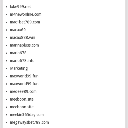
luke999.net
m4newonline.com
mac1bet789.com
macau69
macau888.win
marinapluss.com
mario678
mario678.info
Marketing
maxworld99.fun
maxworld99.fun
medee989.com
meeboon.site
meeboon.site
meekin365day.com
megawaysbet789.com