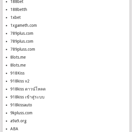
188bet
188betth
1xbet
1xgameth.com
789plus.com
789plus.com
789pluss.com
8lots.me
8lots.me
918Kiss
918kiss v2
918kiss ดาวน์โหลด
918kiss เข้าสู่ระบบ
918kissauto
9kpluss.com
a9a9.org
ABA