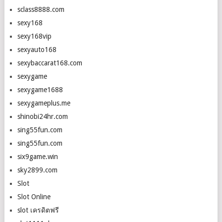
sclass8888.com
sexy168
sexy168vip
sexyauto168
sexybaccarat168.com
sexygame
sexygame1688
sexygameplus.me
shinobi24hr.com
sing55fun.com
sing55fun.com
six9game.win
sky2899.com
Slot
Slot Online
slot เครดิตฟรี