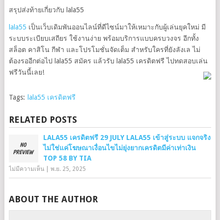
สรุปส่งท้ายเกี่ยวกับ lala55
lala55
เป็นเว็บเดิมพันออนไลน์ที่ดีไซน์มาให้เหมาะกับผู้เล่นยุคใหม่ มี
ระบบระเบียบเสถียร ใช้งานง่าย พร้อมบริการแบบครบวงจร อีกทั้ง
สล็อต คาสิโน กีฬา และโปรโมชั่นจัดเต็ม สำหรับใครที่ยังลังเล ไม่
ต้องรออีกต่อไป lala55 สมัคร แล้วรับ lala55 เครดิตฟรี ไปทดสอบเล่น
ฟรีวันนี้เลย!
Tags:
lala55 เครดิตฟรี
RELATED POSTS
LALA55 เครดิตฟรี 29 JULY LALA55 เข้าสู่ระบบ แจกจริง
ไม่ใช่แค่โฆษณาเงื่อนไขไม่ยุ่งยากเครดิตมีค่าเท่าเงิน
TOP 58 BY TIA
ไม่มีความเห็น
|
พ.ย. 25, 2025
ABOUT THE AUTHOR