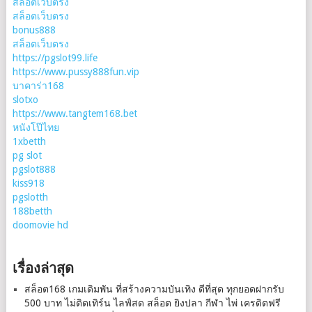
สล็อตเว็บตรง
สล็อตเว็บตรง
bonus888
สล็อตเว็บตรง
https://pgslot99.life
https://www.pussy888fun.vip
บาคาร่า168
slotxo
https://www.tangtem168.bet
หนังโป๊ไทย
1xbetth
pg slot
pgslot888
kiss918
pgslotth
188betth
doomovie hd
เรื่องล่าสุด
สล็อต168 เกมเดิมพัน ที่สร้างความบันเทิง ดีที่สุด ทุกยอดฝากรับ
500 บาท ไม่ติดเทิร์น ไลฟ์สด สล็อต ยิงปลา กีฬา ไพ่ เครดิตฟรี