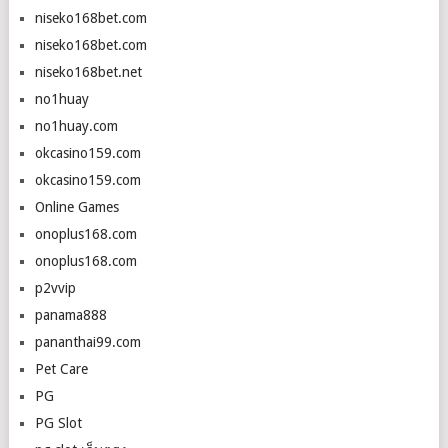
niseko168bet.com
niseko168bet.com
niseko168bet.net
no1huay
no1huay.com
okcasino159.com
okcasino159.com
Online Games
onoplus168.com
onoplus168.com
p2vvip
panama888
pananthai99.com
Pet Care
PG
PG Slot