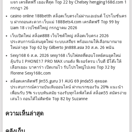
แจก เครดิตฟรี เยอะที่สุด Top 22 by Chelsey hengjing168d.com 1
กรกฎา 26
casino online 188betth สล็อตเว็บตรงไม่ผ่านเอเย่นต์ โปรโมชั่นคร
บ ฝากถอนสะดวก เว็บแม่ 188Bets4.com เครดิตฟรี Top 99 by
Liam 18 เวปไซต์ใหญ่ กรกฎาคม 2026
เว็บเปิดใหม่ สล็อต888 เว็บไซต์ใหญ่ สล็อตเว็บตรง 2026
ประสบการณ์เล่นยุคใหม่ ระบบเสถียร พร้อมเกมให้เลือกมากมาย
ใหม่ล่าสุด Top 62 by Gilberto Jin888.asia 30 ส.ค. 26 พนัน
Sexy168 6 ส.ค. 2026 sexy168 เว็บไพ่สดที่ตอบโจทย์คนยุคใหม่
ลุ้นรับ I PHONE17 PRO MAX เกมดัง ฟีเจอร์ครบ เว็บดี มีโต๊ะให้
เลือกเยอะ บาคาร่า เปิดเกมไว รับโปรใหญ่ไปเลย Top 32 by
Florene Sexy168c.com
สล็อตเครดิตฟรี Jin55.guru 31 AUG 69 jinda55 สุดยอด
ประสบการณ์ความบันเทิงออนไลน์ ฝากแรกของวัน 20% แนะนำ
เพื่อนรับ 5% ระบบทันสมัย รองรับทุกไลฟ์สไตล์ สล็อต55 สมัครง่าย
เล่นไว ถอนได้ไม่ติดขัด Top 82 by Suzanne
ความเห็นล่าสุด
คลังเก็บ