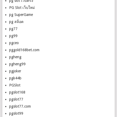
pg slot เว็บตรง
PG Slot เว็บใหม่
pg SuperGame
pg สล็อต
pg77
pg99
pgceo
pggold168bet.com
pgheng
pgheng99
pgjoker
pgk44b
PGSlot
pgslot168
pgslot77
pgslot77.com
pgslot99