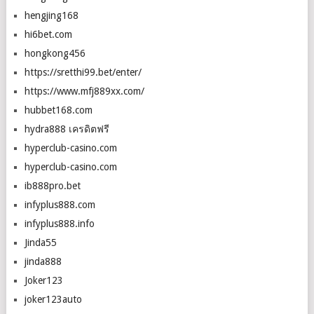
hengjing168
hi6bet.com
hongkong456
https://sretthi99.bet/enter/
https://www.mfj889xx.com/
hubbet168.com
hydra888 เครดิตฟรี
hyperclub-casino.com
hyperclub-casino.com
ib888pro.bet
infyplus888.com
infyplus888.info
Jinda55
jinda888
Joker123
joker123auto