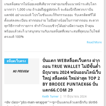
เกมสล็อตมากไม่น้อยเลยทีเดียวจากค่ายเกมชั้นแนวหน้าระดับโลก
มากกว่า 1,000 เกม ถ้าเอ่ยถึงpgslotล่ะก็ จะต้องนึกถึงพวกเราปั่น
แตก66 อย่างแน่แท้ โปรโมชั่นและก็กิจกรรมเยอะ รับเครดิตฟรีได้
ตั้งแต่ลงทะเบียน ฝากถอนง่าย ไม่มีอย่างน้อยในการฝากถอน สะดวก
ทุกวิธีการทำรายการ ทำกำไรแบบชิวๆได้อย่างมีความสุข ถ้าคุณ
พร้อมแล้วล่ะก็ มาสนุกสนานกับเกมสล็อตที่เหมาะสมที่สุดบนเว็บไซต์
ตรงแท้ 100%
Read More
ปั่นแตก WEBสล็อตเว็บตรง ฝาก
สล็อตเว็บตรง
ถอน TRUE WALLET ไม่มีขั้นต่่ำ
มิถุนายน 2024 พนันออนไลน์เว็บ
ใหญ่ สล็อต66 ใหม่ล่าสุด TOP 2
BY BRODIE PUNTAEK66 ปั่น
แตก66.COM 29
Keith Turner
|
11 มิถุนายน 2024
<div class="pbs-main-wrapper"><p>ปั่นแตกแล้วแตกอีกกับ slot66