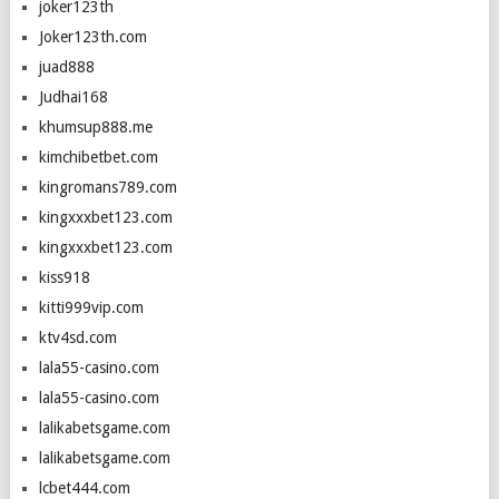
joker123th
Joker123th.com
juad888
Judhai168
khumsup888.me
kimchibetbet.com
kingromans789.com
kingxxxbet123.com
kingxxxbet123.com
kiss918
kitti999vip.com
ktv4sd.com
lala55-casino.com
lala55-casino.com
lalikabetsgame.com
lalikabetsgame.com
lcbet444.com