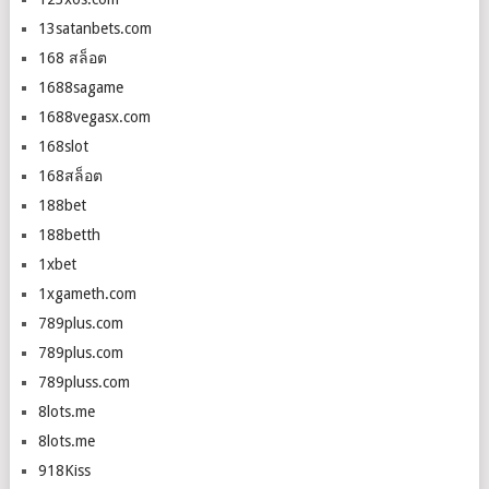
13satanbets.com
168 สล็อต
1688sagame
1688vegasx.com
168slot
168สล็อต
188bet
188betth
1xbet
1xgameth.com
789plus.com
789plus.com
789pluss.com
8lots.me
8lots.me
918Kiss