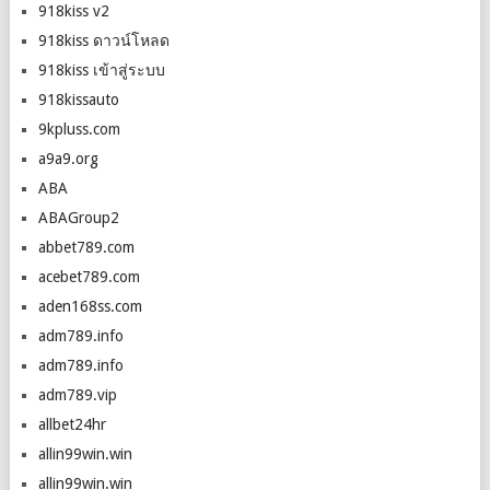
918kiss v2
918kiss ดาวน์โหลด
918kiss เข้าสู่ระบบ
918kissauto
9kpluss.com
a9a9.org
R/
ABA
ABAGroup2
/
abbet789.com
acebet789.com
aden168ss.com
adm789.info
adm789.info
adm789.vip
allbet24hr
allin99win.win
allin99win.win