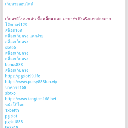
เว็บหวยออนไลน์
เว็บคาสิโนน่าเล่น ทั้ง
สล็อต
และ
บาคาร่า
ตึงจริงแตกบ่อยมาก
โจ๊กเกอร์123
สล็อต168
สล็อตเว็บตรง แตกง่าย
สล็อตเว็บตรง
slot66
สล็อตเว็บตรง
สล็อตเว็บตรง
bonus888
สล็อตเว็บตรง
https://pgslot99.life
https://www.pussy888fun.vip
บาคาร่า168
slotxo
https://www.tangtem168.bet
หนังโป๊ไทย
1xbetth
pg slot
pgslot888
kiss918