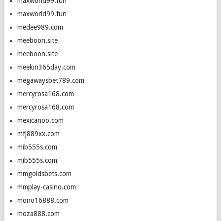
maxworld99.fun
maxworld99.fun
medee989.com
meeboon.site
meeboon.site
meekin365day.com
megawaysbet789.com
mercyrosa168.com
mercyrosa168.com
mexicanoo.com
mfj889xx.com
mib555s.com
mib555s.com
mmgoldsbets.com
mmplay-casino.com
mono16888.com
moza888.com