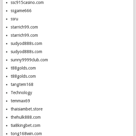
ssc915casino.com
ssgame666
ssru
starrich99.com
starrich99.com
sudyod888s.com
sudyod888s.com
sunny9999club.com
t88golds.com
t88golds.com
tangtem168
Technology
temmax69
thaisiambet.store
thehulk888.com
tia8kingbet.com
tong168win.com