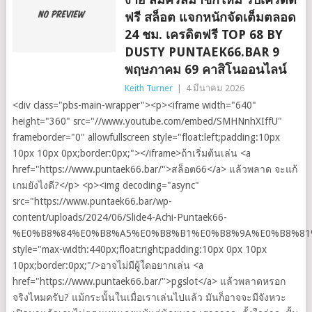
ฟรี สล็อต แจกหนักจัดเต็มตลอด
24 ชม. เครดิตฟรี TOP 68 BY
DUSTY PUNTAEK66.BAR 9
พฤษภาคม 69 คาสิโนออนไลน์
Keith Turner
|
4 มีนาคม 2026
<div class="pbs-main-wrapper"><p><iframe width="640"
height="360" src="//www.youtube.com/embed/SMHNnhXIffU"
frameborder="0" allowfullscreen style="float:left;padding:10px
10px 10px 0px;border:0px;"></iframe>ถ้าเริ่มต้นเล่น <a
href="https://www.puntaek66.bar/">สล็อต66</a> แล้วพลาด จะแก้
เกมยังไงดี?</p> <p><img decoding="async"
src="https://www.puntaek66.bar/wp-
content/uploads/2024/06/Slide4-Achi-Puntaek66-
%E0%B8%84%E0%B8%A5%E0%B8%B1%E0%B8%9A%E0%B8%81%
style="max-width:440px;float:right;padding:10px 0px 10px
10px;border:0px;"/>อาจไม่มีผู้ใดอยากเล่น <a
href="https://www.puntaek66.bar/">pgslot</a> แล้วพลาดหรอก
จริงไหมครับ? แม้กระนั้นในเมื่อเราเล่นไปแล้ว มันก็อาจจะมีจังหวะ