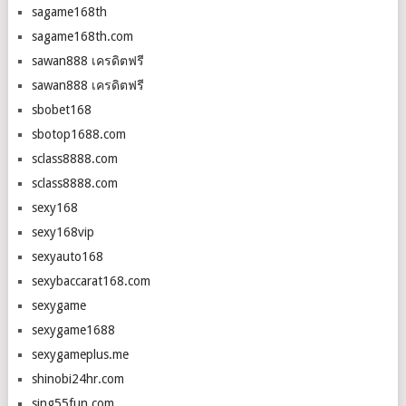
sagame168th
sagame168th.com
sawan888 เครดิตฟรี
sawan888 เครดิตฟรี
sbobet168
sbotop1688.com
sclass8888.com
sclass8888.com
sexy168
sexy168vip
sexyauto168
sexybaccarat168.com
sexygame
sexygame1688
sexygameplus.me
shinobi24hr.com
sing55fun.com