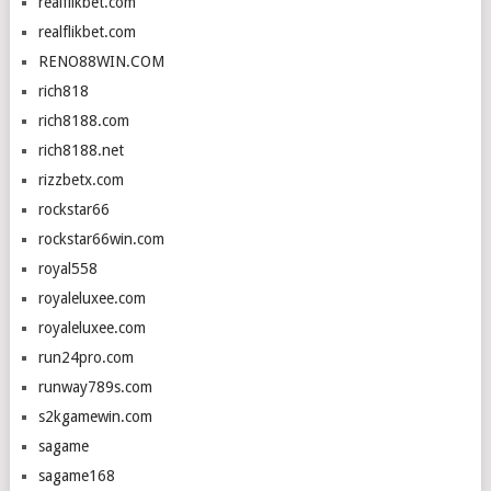
realflikbet.com
realflikbet.com
RENO88WIN.COM
rich818
rich8188.com
rich8188.net
rizzbetx.com
rockstar66
rockstar66win.com
royal558
royaleluxee.com
royaleluxee.com
run24pro.com
runway789s.com
s2kgamewin.com
sagame
sagame168