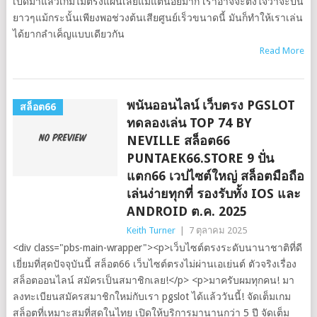
เปิดมาแล้วเกมไม่ตรงแผนเลยแม้แต่น้อยมาก เราอาจจะตั้งใจว่าจะปั้น
ยาวๆแม้กระนั้นเพียงพอช่วงต้นเสียศูนย์เร็วขนาดนี้ มันก็ทำให้เราเล่น
ได้ยากลำเค็ญแบบเดียวกัน
Read More
พนันออนไลน์ เว็บตรง PGSLOT
สล็อต66
ทดลองเล่น TOP 74 BY
NEVILLE สล็อต66
PUNTAEK66.STORE 9 ปั่น
แตก66 เวปไซต์ใหญ่ สล็อตมือถือ
เล่นง่ายทุกที่ รองรับทั้ง IOS และ
ANDROID ต.ค. 2025
Keith Turner
|
7 ตุลาคม 2025
<div class="pbs-main-wrapper"><p>เว็บไซต์ตรงระดับนานาชาติที่ดี
เยี่ยมที่สุดปัจจุบันนี้ สล็อต66 เว็บไซต์ตรงไม่ผ่านเอเย่นต์ ตัวจริงเรื่อง
สล็อตออนไลน์ สมัครเป็นสมาชิกเลย!</p> <p>มาครับผมทุกคน! มา
ลงทะเบียนสมัครสมาชิกใหม่กับเรา pgslot ได้แล้ววันนี้! จัดเต็มเกม
สล็อตที่เหมาะสมที่สุดในไทย เปิดให้บริการมานานกว่า 5 ปี จัดเต็ม