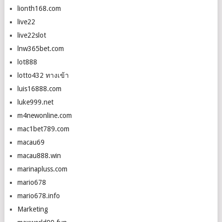
lionth168.com
live22
live22slot
lnw365bet.com
lot888
lotto432 ทางเข้า
luis16888.com
luke999.net
m4newonline.com
mac1bet789.com
macau69
macau888.win
marinapluss.com
mario678
mario678.info
Marketing