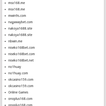
msx168.me
msx168.me
mwin9s.com
nagawaybet.com
nakoya1688.site
nakoya1688.site
nbwin.me
niseko168bet.com
niseko168bet.com
niseko168bet.net
no1huay
no1huay.com
okcasino159.com
okcasino159.com
Online Games
onoplus168.com
onoplus168.com