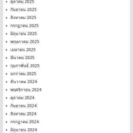
ตุลาคม 2025
กันยายน 2025
สิงหาคม 2025
กรกฎาคม 2025
มิถุนายน 2025
พฤษภาคม 2025
เมษายน 2025
มีนาคม 2025
กุมภาพันธ์ 2025
มกราคม 2025
ธันวาคม 2024
พฤศจิกายน 2024
ตุลาคม 2024
กันยายน 2024
สิงหาคม 2024
กรกฎาคม 2024
มิถุนายน 2024