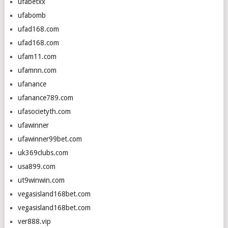
ufabetxx
ufabomb
ufad168.com
ufad168.com
ufam11.com
ufamnn.com
ufanance
ufanance789.com
ufasocietyth.com
ufawinner
ufawinner99bet.com
uk369clubs.com
usa899.com
ut9winwin.com
vegasisland168bet.com
vegasisland168bet.com
ver888.vip