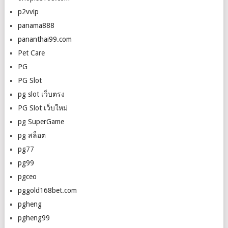
p2vvip
panama888
pananthai99.com
Pet Care
PG
PG Slot
pg slot เว็บตรง
PG Slot เว็บใหม่
pg SuperGame
pg สล็อต
pg77
pg99
pgceo
pggold168bet.com
pgheng
pgheng99