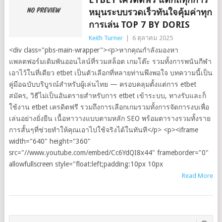
หมุนระบบรวดเร็วทันใจคุ้มค่าทุก
การเล่น TOP 7 BY DORIS
Keith Turner
|
6 ตุลาคม 2025
<div class="pbs-main-wrapper"><p>หากคุณกำลังมองหา
แพลตฟอร์มเดิมพันออนไลน์ที่รวมสล็อต เกมโต๊ะ รวมทั้งการพนันกีฬา
เอาไว้ในที่เดียว etbet เป็นตัวเลือกที่หลายท่านพึงพอใจ บทความนี้เป็น
คู่มือฉบับบริบูรณ์สำหรับผู้เล่นไทย — ครอบคลุมตั้งแต่การ etbet
สมัคร, วิธีไม่เป็นอันตรายสำหรับการ etbet เข้าระบบ, ทางรับและก็
ใช้งาน etbet เครดิตฟรี รวมถึงการเลือกเกมรวมทั้งการจัดการงบเพื่อ
เล่นอย่างยั่งยืน เนื้อหาวางแบบตามหลัก SEO พร้อมตารางรวมทั้งราย
การสั้นๆที่ช่วยทำให้คุณเอาไปใช้จริงได้ในทันที</p> <p><iframe
width="640" height="360"
src="//www.youtube.com/embed/Cc6YdQI8x44" frameborder="0"
allowfullscreen style="float:left;padding:10px 10px
Read More
POSTS