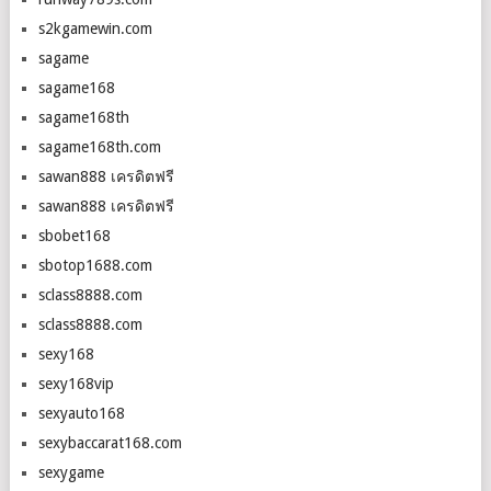
s2kgamewin.com
sagame
sagame168
sagame168th
sagame168th.com
sawan888 เครดิตฟรี
sawan888 เครดิตฟรี
sbobet168
sbotop1688.com
sclass8888.com
sclass8888.com
sexy168
sexy168vip
sexyauto168
sexybaccarat168.com
sexygame