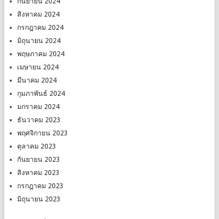
กันยายน 2024
สิงหาคม 2024
กรกฎาคม 2024
มิถุนายน 2024
พฤษภาคม 2024
เมษายน 2024
มีนาคม 2024
กุมภาพันธ์ 2024
มกราคม 2024
ธันวาคม 2023
พฤศจิกายน 2023
ตุลาคม 2023
กันยายน 2023
สิงหาคม 2023
กรกฎาคม 2023
มิถุนายน 2023