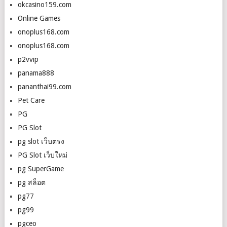
okcasino159.com
Online Games
onoplus168.com
onoplus168.com
p2vvip
panama888
pananthai99.com
Pet Care
PG
PG Slot
pg slot เว็บตรง
PG Slot เว็บใหม่
pg SuperGame
pg สล็อต
pg77
pg99
pgceo