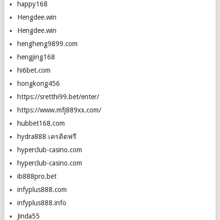
happy168
Hengdee.win
Hengdee.win
hengheng9899.com
hengjing168
hi6bet.com
hongkong456
https://sretthi99.bet/enter/
https://www.mfj889xx.com/
hubbet168.com
hydra888 เครดิตฟรี
hyperclub-casino.com
hyperclub-casino.com
ib888pro.bet
infyplus888.com
infyplus888.info
Jinda55