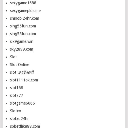
sexygame1688
sexygameplus.me
shinobi24hr.com
sing55fun.com
sing55fun.com
six9game.win
sky2899.com
Slot
Slot Online
slot เครดิตฟรี
slot1111ok.com
slot168
slot777
slotgame6666
Slotxo
slotxo24hr
spbetflik888.com