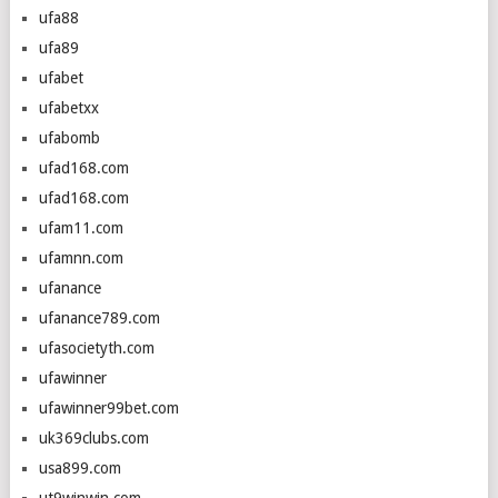
ufa88
ufa89
ufabet
ufabetxx
ufabomb
ufad168.com
ufad168.com
ufam11.com
ufamnn.com
ufanance
ufanance789.com
ufasocietyth.com
ufawinner
ufawinner99bet.com
uk369clubs.com
usa899.com