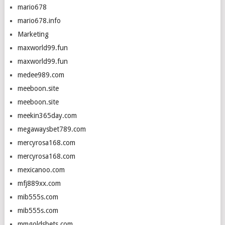
mario678
mario678.info
Marketing
maxworld99.fun
maxworld99.fun
medee989.com
meeboon.site
meeboon.site
meekin365day.com
megawaysbet789.com
mercyrosa168.com
mercyrosa168.com
mexicanoo.com
mfj889xx.com
mib555s.com
mib555s.com
mmgoldsbets.com