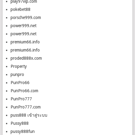
play97vip.com
pokebet88
porsche999.com
power999.net
power999.net
premium66.info
premium66.info
proded888x.com
Property
punpro
PunPro66
PunPro66.com
PunPro777
PunPro777.com
puss888 เข้าสู่ระบบ
Pussy888
pussy888fun