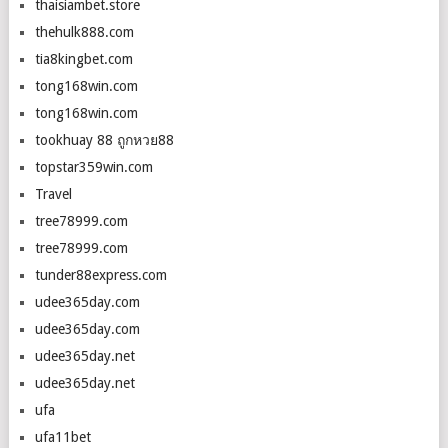
thaisiambet.store
thehulk888.com
tia8kingbet.com
tong168win.com
tong168win.com
tookhuay 88 ถูกหวย88
topstar359win.com
Travel
tree78999.com
tree78999.com
tunder88express.com
udee365day.com
udee365day.com
udee365day.net
udee365day.net
ufa
ufa11bet