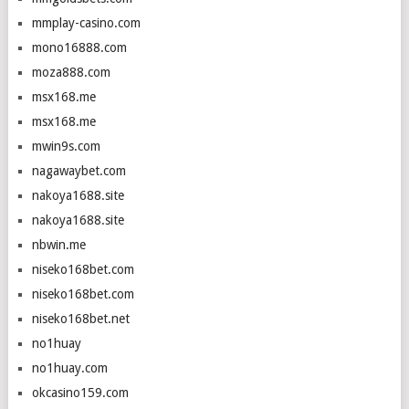
mmplay-casino.com
mono16888.com
moza888.com
msx168.me
msx168.me
mwin9s.com
nagawaybet.com
nakoya1688.site
nakoya1688.site
nbwin.me
niseko168bet.com
niseko168bet.com
niseko168bet.net
no1huay
no1huay.com
okcasino159.com