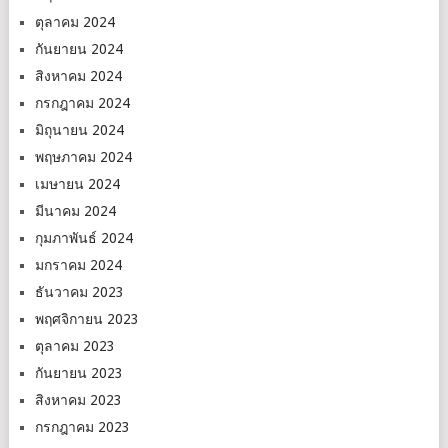
ตุลาคม 2024
กันยายน 2024
สิงหาคม 2024
กรกฎาคม 2024
มิถุนายน 2024
R/
พฤษภาคม 2024
เมษายน 2024
/
มีนาคม 2024
กุมภาพันธ์ 2024
มกราคม 2024
ธันวาคม 2023
พฤศจิกายน 2023
ตุลาคม 2023
กันยายน 2023
สิงหาคม 2023
กรกฎาคม 2023