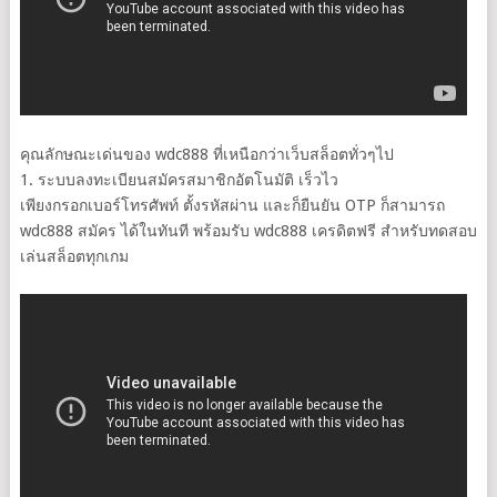
คุณลักษณะเด่นของ wdc888 ที่เหนือกว่าเว็บสล็อตทั่วๆไป
1. ระบบลงทะเบียนสมัครสมาชิกอัตโนมัติ เร็วไว
เพียงกรอกเบอร์โทรศัพท์ ตั้งรหัสผ่าน และก็ยืนยัน OTP ก็สามารถ
wdc888 สมัคร ได้ในทันที พร้อมรับ wdc888 เครดิตฟรี สำหรับทดสอบ
เล่นสล็อตทุกเกม