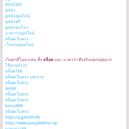
live22slot
ดูหนัง
ดูหนังออนไลน์
ดูหนังฟรี
ดูหนังชนโรง
บาคาร่าออนไลน์
สล็อตเว็บตรง
เว็บหวยออนไลน์
เว็บคาสิโนน่าเล่น ทั้ง
สล็อต
และ
บาคาร่า
ตึงจริงแตกบ่อยมาก
โจ๊กเกอร์123
สล็อต168
สล็อตเว็บตรง แตกง่าย
สล็อตเว็บตรง
slot66
สล็อตเว็บตรง
สล็อตเว็บตรง
bonus888
สล็อตเว็บตรง
https://pgslot99.life
https://www.pussy888fun.vip
บาคาร่า168