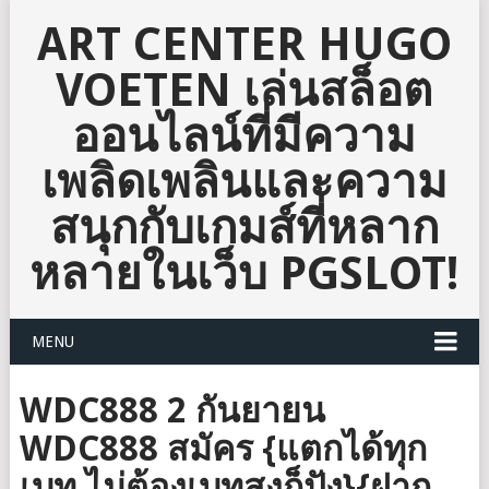
ART CENTER HUGO
VOETEN เล่นสล็อต
ออนไลน์ที่มีความ
เพลิดเพลินและความ
สนุกกับเกมส์ที่หลาก
หลายในเว็บ PGSLOT!
MENU
WDC888 2 กันยายน
WDC888 สมัคร {แตกได้ทุก
เบท ไม่ต้องเบทสูงก็ปัง}{ฝาก