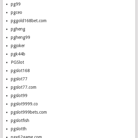
pg99
pgceo
pggold168bet.com
pgheng
pgheng99
pgjoker
pgk44b
PGSlot
pgslot168
pgslot77
pgslot77.com
pgslot99
pgslot9999.co
pgslot999bets.com
pgslotfish
pgslotth
pgx62game.com