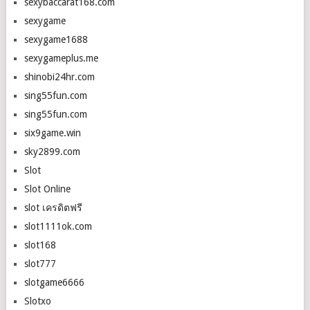
sexybaccarat168.com
sexygame
sexygame1688
sexygameplus.me
shinobi24hr.com
sing55fun.com
sing55fun.com
six9game.win
sky2899.com
Slot
Slot Online
slot เครดิตฟรี
slot1111ok.com
slot168
slot777
slotgame6666
Slotxo