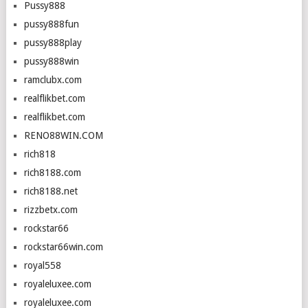
Pussy888
pussy888fun
pussy888play
pussy888win
ramclubx.com
realflikbet.com
realflikbet.com
RENO88WIN.COM
rich818
rich8188.com
rich8188.net
rizzbetx.com
rockstar66
rockstar66win.com
royal558
royaleluxee.com
royaleluxee.com