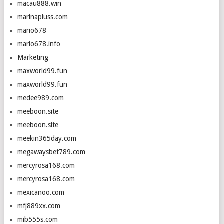
macau888.win
marinapluss.com
mario678
mario678.info
Marketing
maxworld99.fun
maxworld99.fun
medee989.com
meeboon.site
meeboon.site
meekin365day.com
megawaysbet789.com
mercyrosa168.com
mercyrosa168.com
mexicanoo.com
mfj889xx.com
mib555s.com