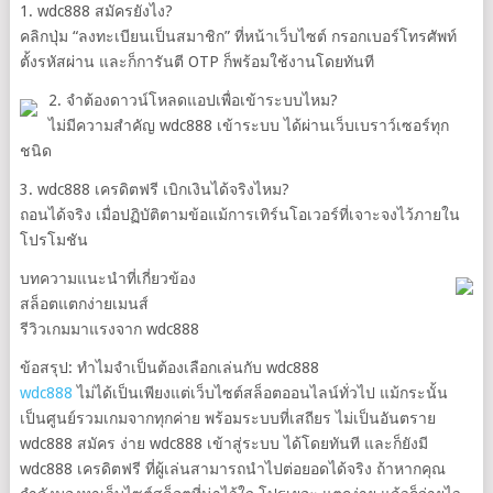
1. wdc888 สมัครยังไง?
คลิกปุ่ม “ลงทะเบียนเป็นสมาชิก” ที่หน้าเว็บไซต์ กรอกเบอร์โทรศัพท์
ตั้งรหัสผ่าน และก็การันตี OTP ก็พร้อมใช้งานโดยทันที
2. จำต้องดาวน์โหลดแอปเพื่อเข้าระบบไหม?
ไม่มีความสำคัญ wdc888 เข้าระบบ ได้ผ่านเว็บเบราว์เซอร์ทุก
ชนิด
3. wdc888 เครดิตฟรี เบิกเงินได้จริงไหม?
ถอนได้จริง เมื่อปฏิบัติตามข้อแม้การเทิร์นโอเวอร์ที่เจาะจงไว้ภายใน
โปรโมชัน
บทความแนะนำที่เกี่ยวข้อง
สล็อตแตกง่ายเมนส์
รีวิวเกมมาแรงจาก wdc888
ข้อสรุป: ทำไมจำเป็นต้องเลือกเล่นกับ wdc888
wdc888
ไม่ได้เป็นเพียงแต่เว็บไซต์สล็อตออนไลน์ทั่วไป แม้กระนั้น
เป็นศูนย์รวมเกมจากทุกค่าย พร้อมระบบที่เสถียร ไม่เป็นอันตราย
wdc888 สมัคร ง่าย wdc888 เข้าสู่ระบบ ได้โดยทันที และก็ยังมี
wdc888 เครดิตฟรี ที่ผู้เล่นสามารถนำไปต่อยอดได้จริง ถ้าหากคุณ