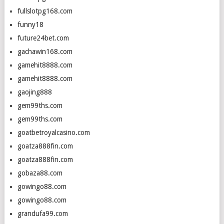
fullslotpg168.com
funny18
future24bet.com
gachawin168.com
gamehit8888.com
gamehit8888.com
gaojing888
gem99ths.com
gem99ths.com
goatbetroyalcasino.com
goatza888fin.com
goatza888fin.com
gobaza88.com
gowingo88.com
gowingo88.com
grandufa99.com