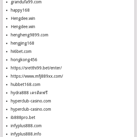
grandufa99.com
happy168
Hengdee.win
Hengdee.win
hengheng9899.com
hengjing168
hi6bet.com
hongkong456
https://sretthi99.bet/enter/
https://www.mfj889xx.com/
hubbet168.com
hydra888 เครดิตฟรี
hyperclub-casino.com
hyperclub-casino.com
ib888pro.bet
infyplus888.com
infyplus888.info