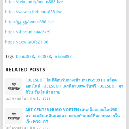
https://rebrand.ly/bonus888-live
https://wow.in.th/bonus888-live
http://gg.gg/bonus888-live
https://shorturl.asia/i6xrS
https://t.co/KaDfoZTiB6
Tags:
bonus888
,
slot888
,
สล็อต888
RELATED POSTS
FULLSLOT ยินดีต้อนรับทางเข้าเกม PG999TH สล็อต
ออนไลน์ FULLSLOT เครดิต100% รับฟรี FULLSLOT คา
สิโน รับเงินล้านรวย
ไม่มีความเห็น
|
ส.ค. 15, 2023
ART CENTER HUGO VOETEN เล่นสล็อตออนไลน์ที่มี
ความเพลิดเพลินและความสนุกกับเกมส์ที่หลากหลายใน
เว็บ PGSLOT!
ไม่มีความเห็น
|
มิ.ย. 27, 2023