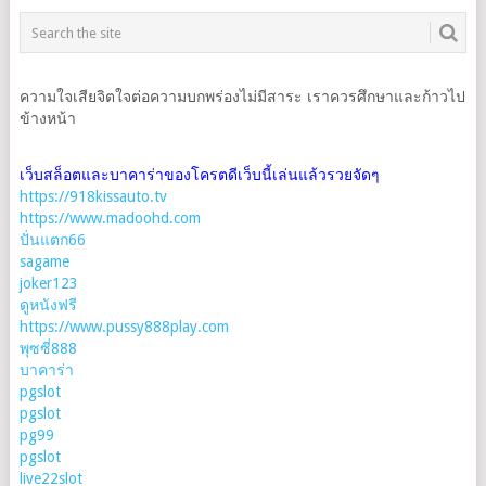
ความใจเสียจิตใจต่อความบกพร่องไม่มีสาระ เราควรศึกษาและก้าวไป
ข้างหน้า
เว็บสล็อตและบาคาร่าของโครตดีเว็บนี้เล่นแล้วรวยจัดๆ
https://918kissauto.tv
https://www.madoohd.com
ปั่นแตก66
sagame
joker123
ดูหนังฟรี
https://www.pussy888play.com
พุซซี่888
บาคาร่า
pgslot
pgslot
pg99
pgslot
live22slot