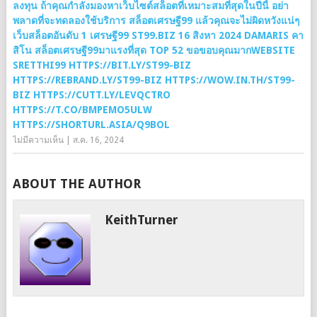
ลงทุน ถ้าคุณกำลังมองหาเว็บไซต์สล็อตที่เหมาะสมที่สุดในปีนี้ อย่า
พลาดที่จะทดลองใช้บริการ สล็อตเศรษฐี99 แล้วคุณจะไม่ผิดหวังแน่ๆ
เว็บสล็อตอันดับ 1 เศรษฐี99 ST99.BIZ 16 สิงหา 2024 DAMARIS คา
สิโน สล็อตเศรษฐี99มาแรงที่สุด TOP 52 ขอขอบคุณมากWEBSITE
SRETTHI99 HTTPS://BIT.LY/ST99-BIZ
HTTPS://REBRAND.LY/ST99-BIZ HTTPS://WOW.IN.TH/ST99-
BIZ HTTPS://CUTT.LY/LEVQCTRO
HTTPS://T.CO/BMPEMO5ULW
HTTPS://SHORTURL.ASIA/Q9BOL
ไม่มีความเห็น
|
ส.ค. 16, 2024
ABOUT THE AUTHOR
KeithTurner