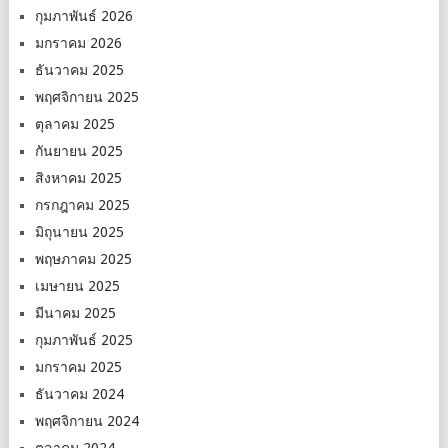
กุมภาพันธ์ 2026
มกราคม 2026
ธันวาคม 2025
พฤศจิกายน 2025
ตุลาคม 2025
กันยายน 2025
สิงหาคม 2025
กรกฎาคม 2025
มิถุนายน 2025
พฤษภาคม 2025
เมษายน 2025
มีนาคม 2025
กุมภาพันธ์ 2025
มกราคม 2025
ธันวาคม 2024
พฤศจิกายน 2024