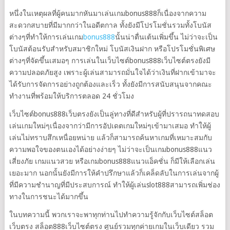
หนึ่งในเหตุผลที่ผู้คนมากหันมาเล่นเกมbonus888ก็เนื่องจากความ
สะดวกสบายที่มีมากกว่าในอดีตกาล ทั้งยังมีโปรโมชั่นรวมทั้งโบนัส
ต่างๆที่ทำให้การเล่นเกม
bonus888
นั้นน่าตื่นเต้นเพิ่มขึ้น ไม่ว่าจะเป็น
โบนัสต้อนรับสำหรับสมาชิกใหม่ โบนัสเงินฝาก หรือโปรโมชั่นพิเศษ
ต่างๆที่จัดขึ้นเสมอๆ การเล่นในเว็บไซต์bonus888เว็บไซต์ตรงยังมี
ความปลอดภัยสูง เพราะผู้เล่นสามารถมั่นใจได้ว่าเงินที่ฝากเข้ามาจะ
ได้รับการจัดการอย่างถูกต้องและเร็ว ทั้งยังมีการสนับสนุนจากคณะ
ทำงานที่พร้อมให้บริการตลอด 24 ชั่วโมง
เว็บไซต์bonus888เว็บตรงยังเป็นลู่ทางที่ดีสำหรับผู้ที่ปรารถนาทดสอบ
เล่นเกมใหม่ๆเนื่องจากว่ามีการอัปเดตเกมใหม่ๆเข้ามาเสมอ ทำให้ผู้
เล่นไม่ทราบสึกเหนื่อยหน่าย แล้วก็สามารถค้นหาเกมที่เหมาะสมกับ
ความพอใจของตนเองได้อย่างง่ายๆ ไม่ว่าจะเป็นเกมbonus888แนว
เสี่ยงภัย เกมแนวสวย หรือเกมbonus888แนวแอ็คชั่น ก็มีให้เลือกเล่น
เยอะมาก นอกนั้นยังมีการให้คำปรึกษาแล้วก็เคล็ดลับในการเล่นจากผู้
ที่มีความชำนาญที่มีประสบการณ์ ทำให้ผู้เล่นslot888สามารถเพิ่มช่อง
ทางในการชนะได้มากขึ้น
ในบทความนี้ พวกเราจะพาทุกท่านไปทำความรู้จักกับเว็บไซต์สล็อต
เว็บตรง สล็อต888เว็บไซต์ตรง ศูนย์รวมทุกค่ายเกมในเว็บเดียว รวม