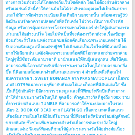
ทางการเงินทั้งปวงได้โดยตรงกับเว็บไซต์หลัก โดยไม่ต้องผ่านตัวกลาง
หรือเอเย่นต์ สิ่งนี้ทำให้ท่านมั่นใจได้ว่าเงินของคุณจะไม่เป็นอันตราย
และไม่มีการหักค่าธรรมเนียมเพิ่มเติมอีก นอกจากนั้น สล็อตเศรษฐี99
ยังมีระบบรักษาความปลอดภัยที่ครัดเคร่ง ไม่ว่าจะเป็นการเข้ารหัส
ข้อมูล หรือการคุ้มครองการโจรกรรมทางไซเบอร์ ทำให้ผู้เล่นสามารถ
เล่นเกมได้อย่างแน่ใจ โดยไม่จำเป็นที่จะต้องมาวิตกกังวลเรื่องข้อมูล
ส่วนตัวจะรั่วไหล แหล่งรวมเกมสล็อตคัดเลือกเฉพาะเกมแตกง่าย ได้
รับความนิยมสูง สล็อตเศรษฐี99 ไม่เพียงแค่เป็นเว็บไซต์ที่มีเกมสล็อต
มากให้เลือกเล่น แต่ยังคัดเฉพาะเกมสล็อตที่มีโอกาสแตกง่ายจากค่าย
ใหญ่ๆที่มีชื่อระดับนานาชาติ มานำเสนอให้กับผู้เล่นทุกคน เพื่อให้คุณ
สามารถเพิ่มโอกาสสำหรับเพื่อการชนะรางวัลใหญ่ได้ง่ายดายมากยิ่ง
ขึ้น นี่คือเกมสล็อตแตกง่ายที่เสนอแนะจาก 4 ค่ายชั้นหนึ่งที่คุณไม่
สมควรพลาด 1. SWEET BONANZA จาก PRAGMATIC PLAY เนื้อหา:
เกมSLOT99แนวหวานๆที่มากับธีมผลไม้และก็ทอฟฟี่สีสันแจ่มใส ซึ่ง
เป็นที่รู้จักกันดีว่ามีอัตราการชนะสูง และก็มีฟีพบร์ฟรีสปินที่สามารถ
ทำให้ท่านชนะรางวัลใหญ่ได้ จุดแข็ง: ตัวคูณรางวัลที่สูงถึง 100X รวม
ทั้งการจ่ายเงินแบบ TUMBLE ที่สามารถทำให้ชนะบ่อยมากในรอบ
เดียว 2. BOOK OF DEAD จาก PLAY’N GO เนื้อหา: เกมสล็อตแนว
เสี่ยงอันตรายในสไตล์อียิปต์โบราณ ที่มีฟีเจอร์ฟรีสปินพร้อมสัญลักษณ์
ขยายพิเศษ ซึ่งช่วยเพิ่มช่องทางสำหรับเพื่อการชนะรางวัลใหญ่
ลักษณะเด่น: ฟีเจอร์พิเศษที่ช่วยให้ผู้เล่นชนะรางวัลได้อย่างต่อเนื่อง