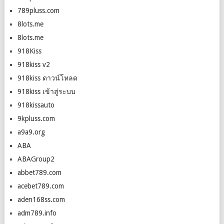
789pluss.com
8lots.me
8lots.me
918Kiss
918kiss v2
918kiss ดาวน์โหลด
918kiss เข้าสู่ระบบ
918kissauto
9kpluss.com
a9a9.org
ABA
ABAGroup2
abbet789.com
acebet789.com
aden168ss.com
adm789.info