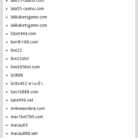
lala55-casino.com
lala55-casino.com
lalikabetsgame.com
lalikabetsgame.com
lcbet444.com
lionth168.com
live22
live22slot
lnw365bet.com
lot888
lotto432 ทางเข้า
luis16888.com
luke999.net
m4newonline.com
mac1bet789.com
macau69
macau888.win