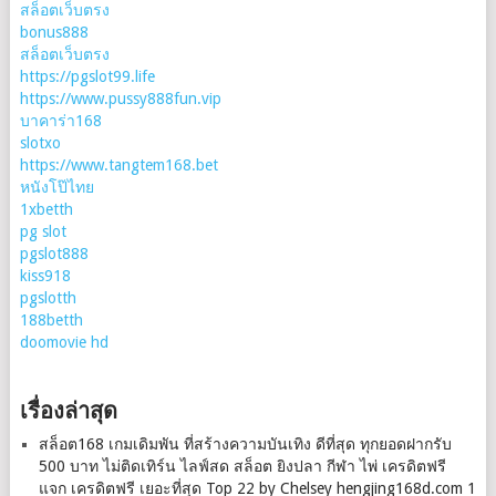
สล็อตเว็บตรง
bonus888
สล็อตเว็บตรง
https://pgslot99.life
https://www.pussy888fun.vip
บาคาร่า168
slotxo
https://www.tangtem168.bet
หนังโป๊ไทย
1xbetth
pg slot
pgslot888
kiss918
pgslotth
188betth
doomovie hd
เรื่องล่าสุด
สล็อต168 เกมเดิมพัน ที่สร้างความบันเทิง ดีที่สุด ทุกยอดฝากรับ
500 บาท ไม่ติดเทิร์น ไลฟ์สด สล็อต ยิงปลา กีฬา ไพ่ เครดิตฟรี
แจก เครดิตฟรี เยอะที่สุด Top 22 by Chelsey hengjing168d.com 1