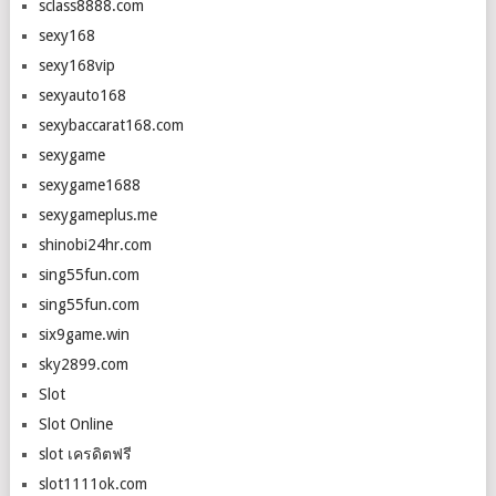
sclass8888.com
sexy168
sexy168vip
sexyauto168
sexybaccarat168.com
sexygame
sexygame1688
sexygameplus.me
shinobi24hr.com
sing55fun.com
sing55fun.com
six9game.win
sky2899.com
Slot
Slot Online
slot เครดิตฟรี
slot1111ok.com