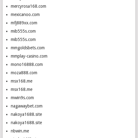
mercyrosa168.com
mexicanoo.com
mfj889xx.com
mib555s.com
mib555s.com
mmgoldsbets.com
mmplay-casino.com
mono16888.com
moza888.com
msx168.me
msx168.me
mwin9s.com
nagawaybet.com
nakoya1688.site
nakoya1688.site
nbwin.me