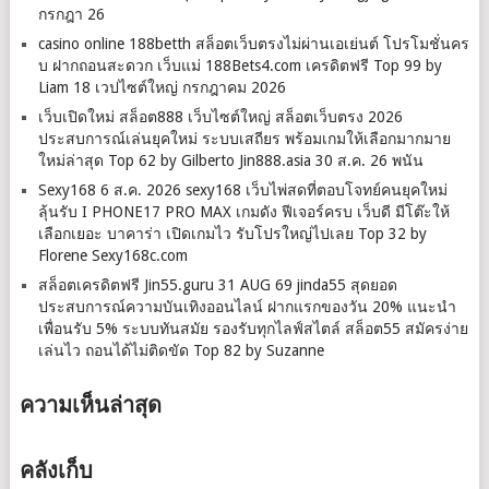
กรกฎา 26
casino online 188betth สล็อตเว็บตรงไม่ผ่านเอเย่นต์ โปรโมชั่นคร
บ ฝากถอนสะดวก เว็บแม่ 188Bets4.com เครดิตฟรี Top 99 by
Liam 18 เวปไซต์ใหญ่ กรกฎาคม 2026
เว็บเปิดใหม่ สล็อต888 เว็บไซต์ใหญ่ สล็อตเว็บตรง 2026
ประสบการณ์เล่นยุคใหม่ ระบบเสถียร พร้อมเกมให้เลือกมากมาย
ใหม่ล่าสุด Top 62 by Gilberto Jin888.asia 30 ส.ค. 26 พนัน
Sexy168 6 ส.ค. 2026 sexy168 เว็บไพ่สดที่ตอบโจทย์คนยุคใหม่
ลุ้นรับ I PHONE17 PRO MAX เกมดัง ฟีเจอร์ครบ เว็บดี มีโต๊ะให้
เลือกเยอะ บาคาร่า เปิดเกมไว รับโปรใหญ่ไปเลย Top 32 by
Florene Sexy168c.com
สล็อตเครดิตฟรี Jin55.guru 31 AUG 69 jinda55 สุดยอด
ประสบการณ์ความบันเทิงออนไลน์ ฝากแรกของวัน 20% แนะนำ
เพื่อนรับ 5% ระบบทันสมัย รองรับทุกไลฟ์สไตล์ สล็อต55 สมัครง่าย
เล่นไว ถอนได้ไม่ติดขัด Top 82 by Suzanne
ความเห็นล่าสุด
คลังเก็บ