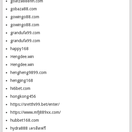
goatza888fin.com
gobaza88.com
gowingo88.com
gowingo88.com
grandufa99.com
grandufa99.com
happy168
Hengdee.win
Hengdee.win
hengheng9899.com
hengjing168
hi6bet.com
hongkong456
https://sretthi99.bet/enter/
https://www.mfj889xx.com/
hubbet168.com
hydra888 เครดิตฟรี