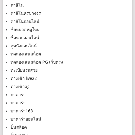
คาสิโน
คาสิโนครบวงจร
คาสิโนออนไลน์
ชื่อหมวดหมู่ใหม่
ซื้อหวยออนไลน์
ดูหนังออนไลน์
ทดลองเล่นสล็อต
ทดลองเล่นสล็อต PG เว็บตรง
ทะเบียนรถสวย
ทางเข้า live22
ทางเข้าpg
บาคาร่า
บาคาร่า
บาคาร่า168
บาคาร่าออนไลน์
ปั่นสล็อต