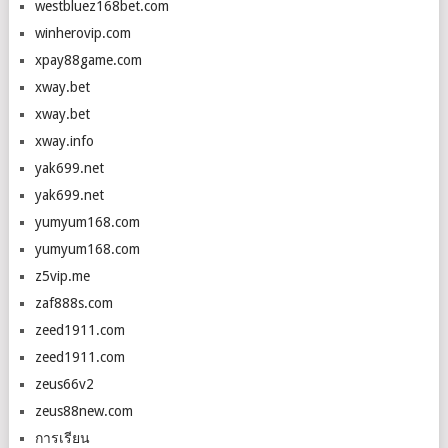
westbluez168bet.com
winherovip.com
xpay88game.com
xway.bet
xway.bet
xway.info
yak699.net
yak699.net
yumyum168.com
yumyum168.com
z5vip.me
zaf888s.com
zeed1911.com
zeed1911.com
zeus66v2
zeus88new.com
การเรียน