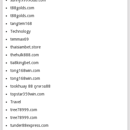
sunny9999club.com
t88golds.com
t88golds.com
tangtem168
Technology
temmax69
thaisiambet.store
thehulk888.com
tia8kingbet.com
tong168win.com
tong168win.com
tookhuay 88 ถูกหวย88
topstar359win.com
Travel
tree78999.com
tree78999.com
tunder88express.com