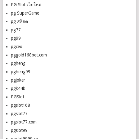
PG Slot เว็บใหม่
pg SuperGame
pg สล็อต
pg77
pg99
pgceo
pggold168bet.com
pgheng
pgheng99
pgjoker
pgk44b
PGSlot
pgslot168
pgslot77
pgslot77.com
pgslot99
pgslot9999.co