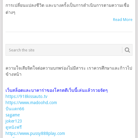
การเปลี่ยนแปลงชีวิต และบางครั้งเป็นการดำเนินการตามความเชื่อ
ต่างๆ
Read More
POSTS
NAVIGATION
ความใจเสียจิตใจต่อความบกพร่องไม่มีสาระ เราควรศึกษาและก้าวไป
ข้างหน้า
เว็บสล็อตและบาคาร่าของโครตดีเว็บนี้เล่นแล้วรวยจัดๆ
https://918kissauto.tv
https://www.madoohd.com
ปั่นแตก66
sagame
joker123
ดูหนังฟรี
https://www.pussy888play.com