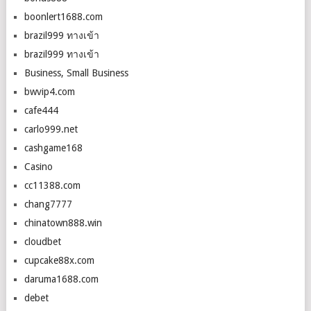
boonlert1688.com
brazil999 ทางเข้า
brazil999 ทางเข้า
Business, Small Business
bwvip4.com
R/
cafe444
carlo999.net
/
cashgame168
Casino
cc11388.com
chang7777
chinatown888.win
cloudbet
cupcake88x.com
daruma1688.com
debet