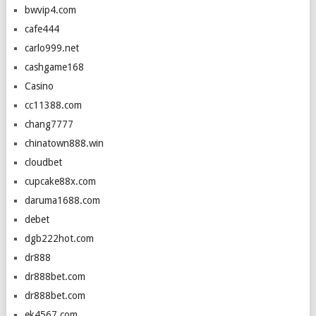
bwvip4.com
cafe444
carlo999.net
cashgame168
Casino
cc11388.com
R/
chang7777
/
chinatown888.win
cloudbet
cupcake88x.com
daruma1688.com
debet
dgb222hot.com
dr888
dr888bet.com
dr888bet.com
ek4567.com