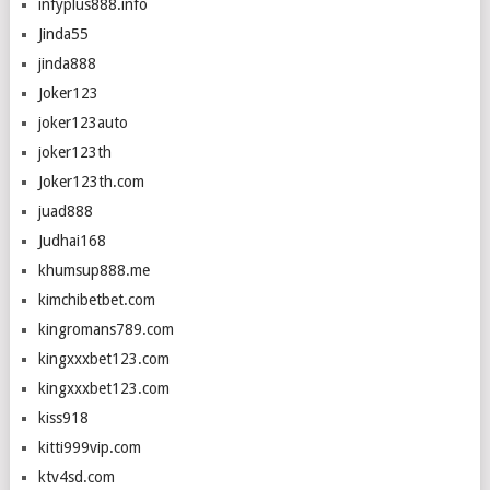
infyplus888.info
Jinda55
jinda888
Joker123
joker123auto
joker123th
Joker123th.com
juad888
Judhai168
khumsup888.me
kimchibetbet.com
kingromans789.com
kingxxxbet123.com
kingxxxbet123.com
kiss918
kitti999vip.com
ktv4sd.com