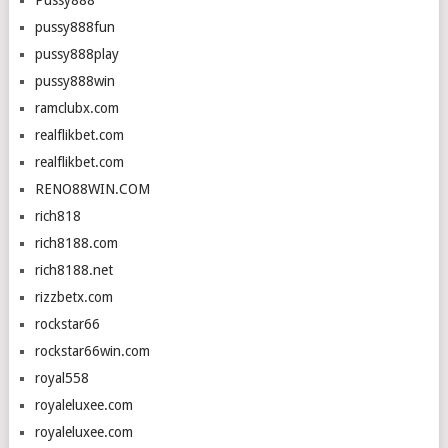
Pussy888
pussy888fun
pussy888play
pussy888win
ramclubx.com
realflikbet.com
realflikbet.com
RENO88WIN.COM
rich818
rich8188.com
rich8188.net
rizzbetx.com
rockstar66
rockstar66win.com
royal558
royaleluxee.com
royaleluxee.com