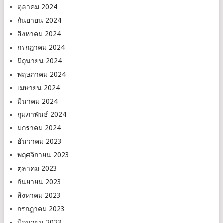
ตุลาคม 2024
กันยายน 2024
สิงหาคม 2024
กรกฎาคม 2024
มิถุนายน 2024
พฤษภาคม 2024
เมษายน 2024
มีนาคม 2024
กุมภาพันธ์ 2024
มกราคม 2024
ธันวาคม 2023
พฤศจิกายน 2023
ตุลาคม 2023
กันยายน 2023
สิงหาคม 2023
กรกฎาคม 2023
มิถุนายน 2023