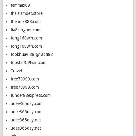
temmax69
thaisiambet.store
thehulk888.com
tia8kingbet.com
tong168win.com
tong168win.com
tookhuay 88 ถูกหวย88
topstar359win.com
Travel
tree78999.com
tree78999.com
tunder88express.com
udee365day.com
udee365day.com
udee365day.net
udee365day.net