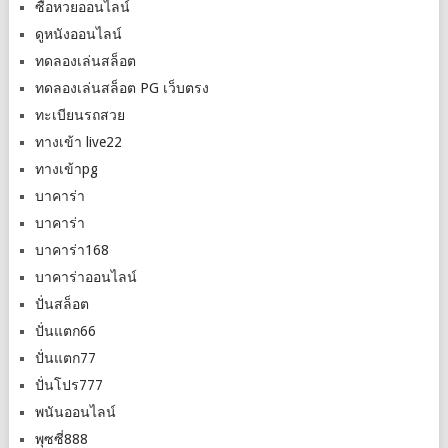
ซื้อหวยออนไลน์
ดูหนังออนไลน์
ทดลองเล่นสล็อต
ทดลองเล่นสล็อต PG เว็บตรง
ทะเบียนรถสวย
ทางเข้า live22
ทางเข้าpg
บาคาร่า
บาคาร่า
บาคาร่า168
บาคาร่าออนไลน์
ปั่นสล็อต
ปั่นแตก66
ปั่นแตก77
ปั่นโปร777
พนันออนไลน์
พุซซี่888