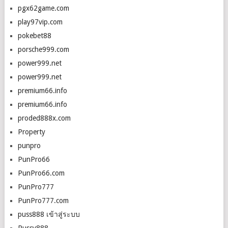
pgx62game.com
play97vip.com
pokebet88
porsche999.com
power999.net
power999.net
premium66.info
premium66.info
proded888x.com
Property
punpro
PunPro66
PunPro66.com
PunPro777
PunPro777.com
puss888 เข้าสู่ระบบ