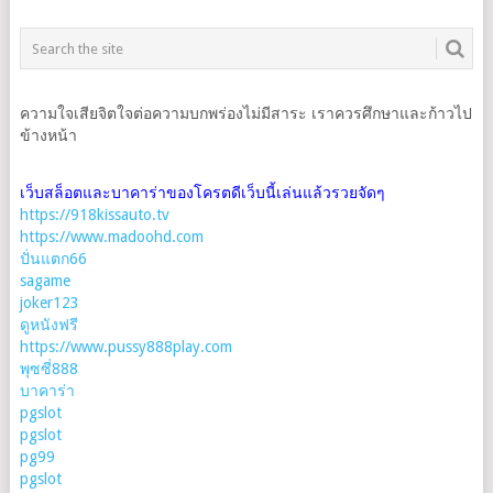
POSTS
NAVIGATION
ความใจเสียจิตใจต่อความบกพร่องไม่มีสาระ เราควรศึกษาและก้าวไป
ข้างหน้า
เว็บสล็อตและบาคาร่าของโครตดีเว็บนี้เล่นแล้วรวยจัดๆ
https://918kissauto.tv
https://www.madoohd.com
ปั่นแตก66
sagame
joker123
ดูหนังฟรี
https://www.pussy888play.com
พุซซี่888
บาคาร่า
pgslot
pgslot
pg99
pgslot