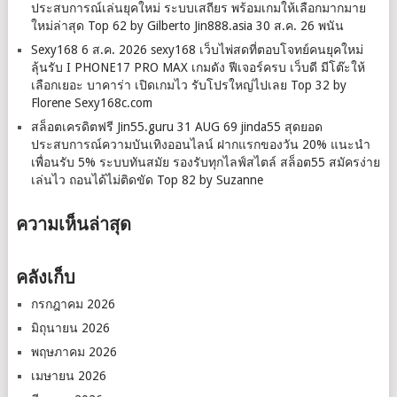
ประสบการณ์เล่นยุคใหม่ ระบบเสถียร พร้อมเกมให้เลือกมากมาย
ใหม่ล่าสุด Top 62 by Gilberto Jin888.asia 30 ส.ค. 26 พนัน
Sexy168 6 ส.ค. 2026 sexy168 เว็บไพ่สดที่ตอบโจทย์คนยุคใหม่
ลุ้นรับ I PHONE17 PRO MAX เกมดัง ฟีเจอร์ครบ เว็บดี มีโต๊ะให้
เลือกเยอะ บาคาร่า เปิดเกมไว รับโปรใหญ่ไปเลย Top 32 by
Florene Sexy168c.com
สล็อตเครดิตฟรี Jin55.guru 31 AUG 69 jinda55 สุดยอด
ประสบการณ์ความบันเทิงออนไลน์ ฝากแรกของวัน 20% แนะนำ
เพื่อนรับ 5% ระบบทันสมัย รองรับทุกไลฟ์สไตล์ สล็อต55 สมัครง่าย
เล่นไว ถอนได้ไม่ติดขัด Top 82 by Suzanne
ความเห็นล่าสุด
คลังเก็บ
กรกฎาคม 2026
มิถุนายน 2026
พฤษภาคม 2026
เมษายน 2026