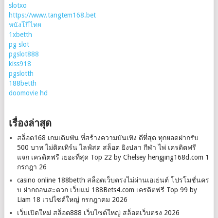
slotxo
https://www.tangtem168.bet
หนังโป๊ไทย
1xbetth
pg slot
pgslot888
kiss918
pgslotth
188betth
doomovie hd
เรื่องล่าสุด
สล็อต168 เกมเดิมพัน ที่สร้างความบันเทิง ดีที่สุด ทุกยอดฝากรับ
500 บาท ไม่ติดเทิร์น ไลฟ์สด สล็อต ยิงปลา กีฬา ไพ่ เครดิตฟรี
แจก เครดิตฟรี เยอะที่สุด Top 22 by Chelsey hengjing168d.com 1
กรกฎา 26
casino online 188betth สล็อตเว็บตรงไม่ผ่านเอเย่นต์ โปรโมชั่นคร
บ ฝากถอนสะดวก เว็บแม่ 188Bets4.com เครดิตฟรี Top 99 by
Liam 18 เวปไซต์ใหญ่ กรกฎาคม 2026
เว็บเปิดใหม่ สล็อต888 เว็บไซต์ใหญ่ สล็อตเว็บตรง 2026