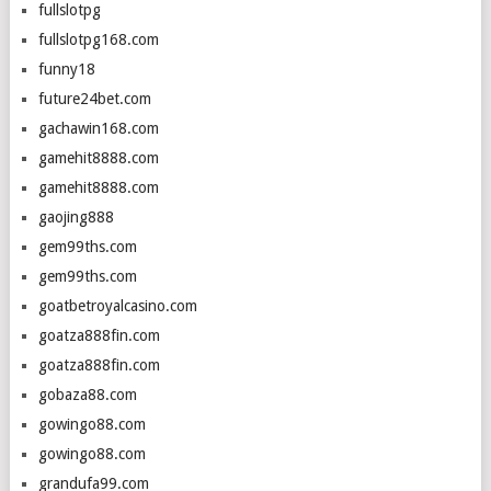
fullslotpg
fullslotpg168.com
funny18
future24bet.com
gachawin168.com
gamehit8888.com
gamehit8888.com
gaojing888
gem99ths.com
gem99ths.com
goatbetroyalcasino.com
goatza888fin.com
goatza888fin.com
gobaza88.com
gowingo88.com
gowingo88.com
grandufa99.com