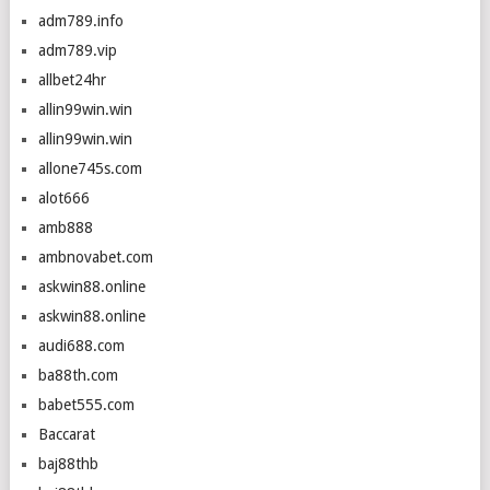
adm789.info
adm789.vip
allbet24hr
allin99win.win
allin99win.win
allone745s.com
alot666
amb888
ambnovabet.com
askwin88.online
askwin88.online
audi688.com
ba88th.com
babet555.com
Baccarat
baj88thb