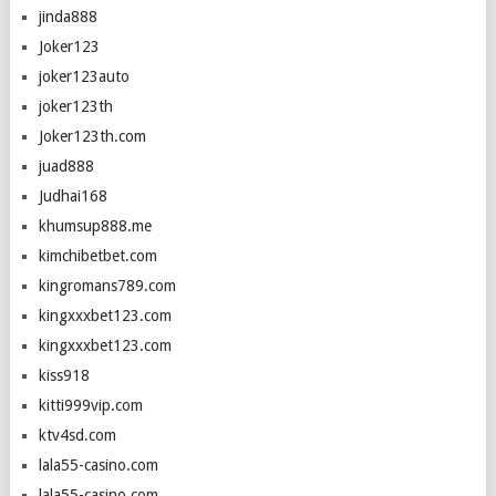
jinda888
Joker123
joker123auto
joker123th
Joker123th.com
juad888
Judhai168
khumsup888.me
kimchibetbet.com
kingromans789.com
kingxxxbet123.com
kingxxxbet123.com
kiss918
kitti999vip.com
ktv4sd.com
lala55-casino.com
lala55-casino.com