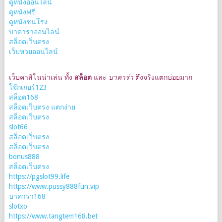
ดูหนังออนไลน์
ดูหนังฟรี
ดูหนังชนโรง
บาคาร่าออนไลน์
สล็อตเว็บตรง
เว็บหวยออนไลน์
เว็บคาสิโนน่าเล่น ทั้ง
สล็อต
และ
บาคาร่า
ตึงจริงแตกบ่อยมาก
โจ๊กเกอร์123
สล็อต168
สล็อตเว็บตรง แตกง่าย
สล็อตเว็บตรง
slot66
สล็อตเว็บตรง
สล็อตเว็บตรง
bonus888
สล็อตเว็บตรง
https://pgslot99.life
https://www.pussy888fun.vip
บาคาร่า168
slotxo
https://www.tangtem168.bet