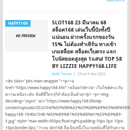
Read More
SLOT168 23 มีนาคม 68
HAPPY168
สล็อต168 เล่นเว็บนี้ปังทั้งปี
แน่นอน ฝากครั้งแรกของวัน
15% ไม่ต้องทำเทิร์น ทางเข้า
เกมสล็อต สล็อตเว็บตรง แจก
โบนัสยอดสูงสุด 1แสน! TOP 58
BY LIZZIE HAPPY168.LIFE
Keith Turner
|
29 มกราคม 2025
<div class="pbs-main-wrapper"><p><a
href="https://www.happy168.life/">สล็อต168</a> เว็บไซต์ตรง กับ
ความเหนือระดับ ข้อดีที่ใครๆก็จำต้องเห็นด้วย</p> <p><img
decoding="async" src="https://www.happy168.life/wp-
content/uploads/2023/04/%E0%B8%A3%E0%B8%B9%E0%
happy168-1040x1040-%E0%B9%81%E0%B8%81%E0%B9%89-
3.jpg" style="max-width:450px;float:right;padding:10px 0px 10px
10px;border:0px;"/>เกม slot168 ถือเป็นหนึ่งในเกมพนันที่ได้รับความ