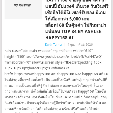
แฮปปี้ อัปแรงค์ เก็บเวล รับเงินฟรี
เชื่อถือได้มีใบเซอร์รับรอง มีเกม
ให้เลือกกว่า 5,000 เกม
สล็อต168 ปั่นคุ้มค่า ไม่กินมาม่า
แน่นอน TOP 84 BY ASHLEE
HAPPY168.AI
Keith Turner
|
4 กุมภาพันธ์ 2026
<div class="pbs-main-wrapper"><p><iframe width="640"
height="360" src="//www.youtube.com/embed/v4b7csH47wQ"
frameborder="0" allowfullscreen style="float:left;padding:10px
10px 10px 0px;border:0px;"></iframe><a
href="https://www.happy168.ai/">happy168</a> happy168 สล็อต
ใหม่ล่าสุดที่มาพร้อมทั้งฟรีสปินและก็โบนัสพิเศษ!</p> <p>ช่วงต้นปีที่
ผ่านมา ผมเป็นคนหนึ่งที่รู้สึกว่าต้องการลองหาอะไรใหม่ๆทำในเวลา
ว่าง หลังเลิกงาน นั่งไถมือถือไปเรื่อยก็ไปพบคำว่า happy168 โผล่ขึ้น
มาหลายครั้ง</p> <p>ทั้งยังในโซเชียลและตามหน้าเว็บต่างๆทีแรกๆ
ก็แค่เลื่อนผ่าน ด้วยเหตุว่ามีความรู้สึกว่าเป็นประชาสัมพันธ์ทั่วไป แต่
ว่าพอเพียงเห็นคำว่า “สล็อตใหม่ล่าสุด พร้อมฟรีสปินแล้วก็โบนัส