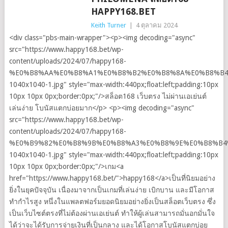
HAPPY168.BET
Keith Turner
|
4 ตุลาคม 2024
<div class="pbs-main-wrapper"><p><img decoding="async"
src="https://www.happy168.bet/wp-
content/uploads/2024/07/happy168-
%E0%B8%AA%E0%B8%A1%E0%B8%B2%E0%B8%8A%E0%B8%B4
1040x1040-1.jpg" style="max-width:440px;float:left;padding:10px
10px 10px 0px;border:0px;"/>สล็อต168 เว็บตรง ไม่ผ่านเอเย่นต์
เล่นง่าย โบนัสแตกบ่อยมาก</p> <p><img decoding="async"
src="https://www.happy168.bet/wp-
content/uploads/2024/07/happy168-
%E0%B9%82%E0%B8%9B%E0%B8%A3%E0%B8%9E%E0%B8%B4
1040x1040-1.jpg" style="max-width:440px;float:left;padding:10px
10px 10px 0px;border:0px;"/>เกม<a
href="https://www.happy168.bet/">happy168</a>เป็นที่นิยมอย่าง
ยิ่งในยุคปัจจุบัน เนื่องมาจากเป็นเกมที่เล่นง่าย เบิกบาน และมีโอกาส
ทำกำไรสูง หนึ่งในแพลตฟอร์มยอดนิยมอย่างยิ่งเป็นสล็อตเว็บตรง ซึ่ง
เป็นเว็บไซต์ตรงที่ไม่ต้องผ่านเอเย่นต์ ทำให้ผู้เล่นสามารถมั่นอกมั่นใจ
ได้ว่าจะได้รับการจ่ายเงินที่เป็นกลาง และได้โอกาสโบนัสแตกบ่อย