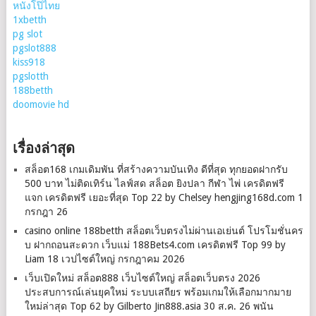
หนังโป๊ไทย
1xbetth
pg slot
pgslot888
kiss918
pgslotth
188betth
doomovie hd
R/
/
เรื่องล่าสุด
สล็อต168 เกมเดิมพัน ที่สร้างความบันเทิง ดีที่สุด ทุกยอดฝากรับ
500 บาท ไม่ติดเทิร์น ไลฟ์สด สล็อต ยิงปลา กีฬา ไพ่ เครดิตฟรี
แจก เครดิตฟรี เยอะที่สุด Top 22 by Chelsey hengjing168d.com 1
กรกฎา 26
casino online 188betth สล็อตเว็บตรงไม่ผ่านเอเย่นต์ โปรโมชั่นคร
บ ฝากถอนสะดวก เว็บแม่ 188Bets4.com เครดิตฟรี Top 99 by
Liam 18 เวปไซต์ใหญ่ กรกฎาคม 2026
เว็บเปิดใหม่ สล็อต888 เว็บไซต์ใหญ่ สล็อตเว็บตรง 2026
ประสบการณ์เล่นยุคใหม่ ระบบเสถียร พร้อมเกมให้เลือกมากมาย
ใหม่ล่าสุด Top 62 by Gilberto Jin888.asia 30 ส.ค. 26 พนัน