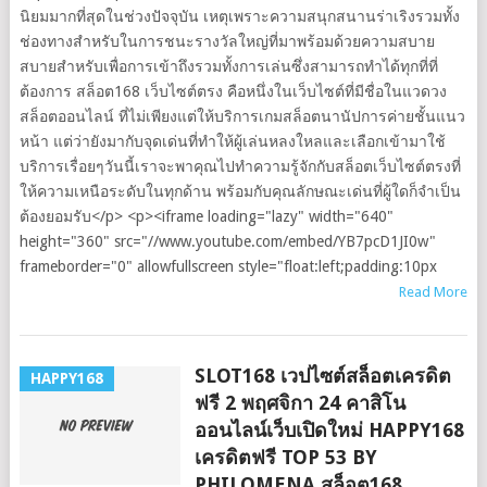
นิยมมากที่สุดในช่วงปัจจุบัน เหตุเพราะความสนุกสนานร่าเริงรวมทั้ง
ช่องทางสำหรับในการชนะรางวัลใหญ่ที่มาพร้อมด้วยความสบาย
สบายสำหรับเพื่อการเข้าถึงรวมทั้งการเล่นซึ่งสามารถทำได้ทุกที่ที่
ต้องการ สล็อต168 เว็บไซต์ตรง คือหนึ่งในเว็บไซต์ที่มีชื่อในแวดวง
สล็อตออนไลน์ ที่ไม่เพียงแต่ให้บริการเกมสล็อตนานัปการค่ายชั้นแนว
หน้า แต่ว่ายังมากับจุดเด่นที่ทำให้ผู้เล่นหลงใหลและเลือกเข้ามาใช้
บริการเรื่อยๆวันนี้เราจะพาคุณไปทำความรู้จักกับสล็อตเว็บไซต์ตรงที่
ให้ความเหนือระดับในทุกด้าน พร้อมกับคุณลักษณะเด่นที่ผู้ใดก็จำเป็น
ต้องยอมรับ</p> <p><iframe loading="lazy" width="640"
height="360" src="//www.youtube.com/embed/YB7pcD1JI0w"
frameborder="0" allowfullscreen style="float:left;padding:10px
Read More
SLOT168 เวปไซต์สล็อตเครดิต
HAPPY168
ฟรี 2 พฤศจิกา 24 คาสิโน
ออนไลน์เว็บเปิดใหม่ HAPPY168
เครดิตฟรี TOP 53 BY
PHILOMENA สล็อต168