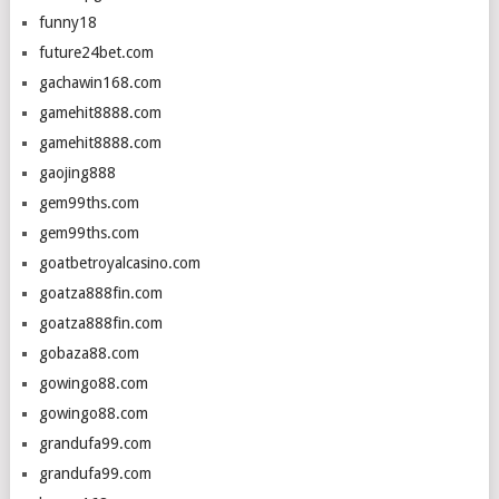
funny18
future24bet.com
gachawin168.com
gamehit8888.com
gamehit8888.com
gaojing888
gem99ths.com
gem99ths.com
goatbetroyalcasino.com
goatza888fin.com
goatza888fin.com
gobaza88.com
gowingo88.com
gowingo88.com
grandufa99.com
grandufa99.com