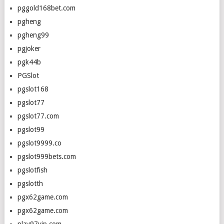
pggold168bet.com
pgheng
pgheng99
pgjoker
pgk44b
PGSlot
pgslot168
pgslot77
pgslot77.com
pgslot99
pgslot9999.co
pgslot999bets.com
pgslotfish
pgslotth
pgx62game.com
pgx62game.com