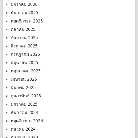
มกราคม 2026
ธันวาคม 2025
พฤศจิกายน 2025
ตุลาคม 2025
กันยายน 2025
สิงหาคม 2025
กรกฎาคม 2025
มิถุนายน 2025
พฤษภาคม 2025
เมษายน 2025
มีนาคม 2025
กุมภาพันธ์ 2025
มกราคม 2025
ธันวาคม 2024
พฤศจิกายน 2024
ตุลาคม 2024
กันยายน 2024