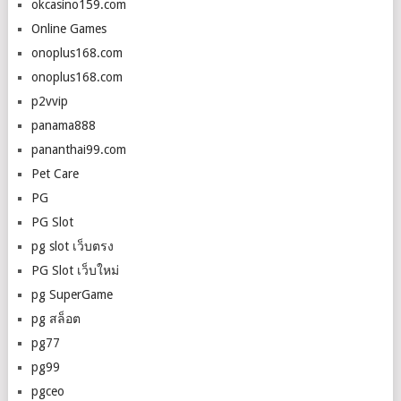
okcasino159.com
Online Games
onoplus168.com
onoplus168.com
p2vvip
panama888
pananthai99.com
Pet Care
PG
PG Slot
pg slot เว็บตรง
PG Slot เว็บใหม่
pg SuperGame
pg สล็อต
pg77
pg99
pgceo