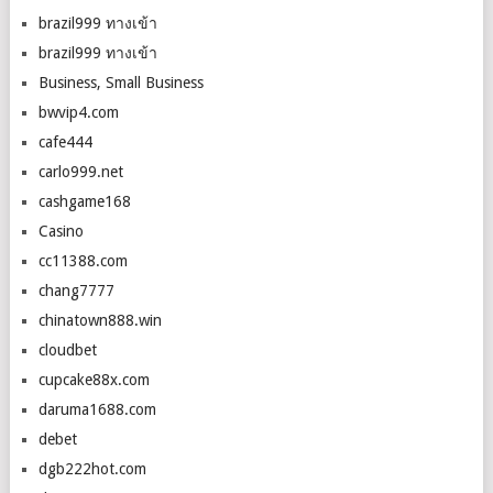
brazil999 ทางเข้า
brazil999 ทางเข้า
Business, Small Business
bwvip4.com
cafe444
carlo999.net
cashgame168
Casino
cc11388.com
chang7777
chinatown888.win
cloudbet
cupcake88x.com
daruma1688.com
debet
dgb222hot.com