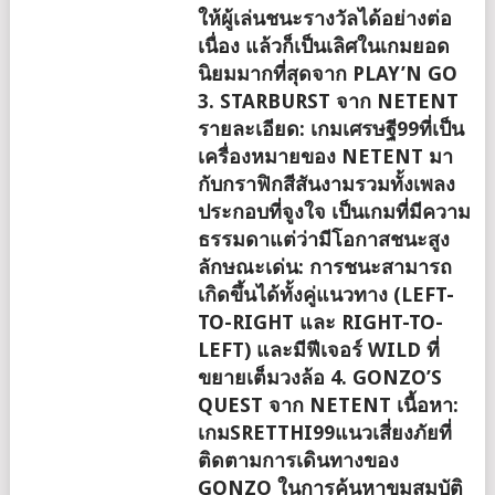
ให้ผู้เล่นชนะรางวัลได้อย่างต่อ
เนื่อง แล้วก็เป็นเลิศในเกมยอด
นิยมมากที่สุดจาก PLAY’N GO
3. STARBURST จาก NETENT
รายละเอียด: เกมเศรษฐี99ที่เป็น
เครื่องหมายของ NETENT มา
กับกราฟิกสีสันงามรวมทั้งเพลง
ประกอบที่จูงใจ เป็นเกมที่มีความ
ธรรมดาแต่ว่ามีโอกาสชนะสูง
ลักษณะเด่น: การชนะสามารถ
เกิดขึ้นได้ทั้งคู่แนวทาง (LEFT-
TO-RIGHT และ RIGHT-TO-
LEFT) และมีฟีเจอร์ WILD ที่
ขยายเต็มวงล้อ 4. GONZO’S
QUEST จาก NETENT เนื้อหา:
เกมSRETTHI99แนวเสี่ยงภัยที่
ติดตามการเดินทางของ
GONZO ในการค้นหาขุมสมบัติ