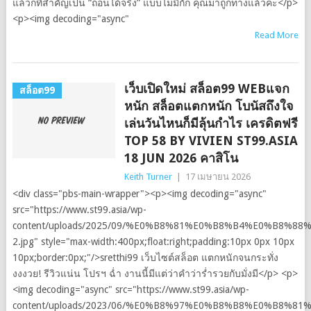
แล้วก็ที่สำคัญเป็น “ถอนได้จริง” แบบไม่มีกั๊ก คุณมาถูกทางแล้วค่ะ</p>
<p><img decoding="async"
Read More
เว็บเปิดใหม่ สล็อต99 WEBแจก
สล็อต99
หนัก สล็อตแตกหนัก โบนัสถึงใจ
เล่นวันไหนก็มีลุ้นกำไร เครดิตฟรี
TOP 58 BY VIVIEN ST99.ASIA
18 JUN 2026 คาสิโน
Keith Turner
|
17 เมษายน 2026
<div class="pbs-main-wrapper"><p><img decoding="async"
src="https://www.st99.asia/wp-
content/uploads/2025/09/%E0%B8%81%E0%B8%B4%E0%B8
2.jpg" style="max-width:400px;float:right;padding:10px 0px 10px
10px;border:0px;"/>sretthi99 เว็บไซต์สล็อต แตกหนักจนกระทั่ง
งงงวย! รีวิวแน่น โปรฯ ฉ่ำ งานนี้มีแต่ว่าคำว่าร่ำรวยกับมั่งมี</p> <p>
<img decoding="async" src="https://www.st99.asia/wp-
content/uploads/2023/06/%E0%B8%97%E0%B8%B8%E0%B8