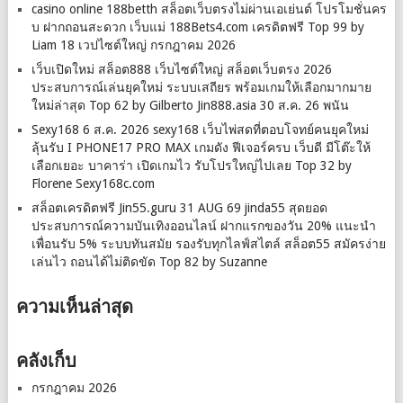
casino online 188betth สล็อตเว็บตรงไม่ผ่านเอเย่นต์ โปรโมชั่นคร
บ ฝากถอนสะดวก เว็บแม่ 188Bets4.com เครดิตฟรี Top 99 by
Liam 18 เวปไซต์ใหญ่ กรกฎาคม 2026
เว็บเปิดใหม่ สล็อต888 เว็บไซต์ใหญ่ สล็อตเว็บตรง 2026
ประสบการณ์เล่นยุคใหม่ ระบบเสถียร พร้อมเกมให้เลือกมากมาย
ใหม่ล่าสุด Top 62 by Gilberto Jin888.asia 30 ส.ค. 26 พนัน
Sexy168 6 ส.ค. 2026 sexy168 เว็บไพ่สดที่ตอบโจทย์คนยุคใหม่
ลุ้นรับ I PHONE17 PRO MAX เกมดัง ฟีเจอร์ครบ เว็บดี มีโต๊ะให้
เลือกเยอะ บาคาร่า เปิดเกมไว รับโปรใหญ่ไปเลย Top 32 by
Florene Sexy168c.com
สล็อตเครดิตฟรี Jin55.guru 31 AUG 69 jinda55 สุดยอด
ประสบการณ์ความบันเทิงออนไลน์ ฝากแรกของวัน 20% แนะนำ
เพื่อนรับ 5% ระบบทันสมัย รองรับทุกไลฟ์สไตล์ สล็อต55 สมัครง่าย
เล่นไว ถอนได้ไม่ติดขัด Top 82 by Suzanne
ความเห็นล่าสุด
คลังเก็บ
กรกฎาคม 2026