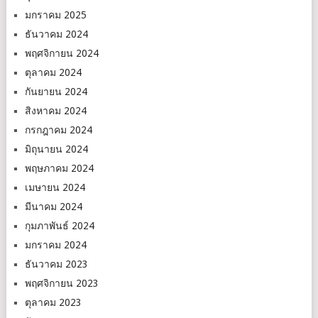
มกราคม 2025
ธันวาคม 2024
พฤศจิกายน 2024
ตุลาคม 2024
กันยายน 2024
สิงหาคม 2024
กรกฎาคม 2024
มิถุนายน 2024
พฤษภาคม 2024
เมษายน 2024
มีนาคม 2024
กุมภาพันธ์ 2024
มกราคม 2024
ธันวาคม 2023
พฤศจิกายน 2023
ตุลาคม 2023