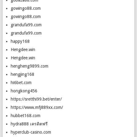
gobaza88.com
gowingo88.com
gowingo88.com
grandufa99.com
grandufa99.com
happy168
Hengdee.win
Hengdee.win
hengheng9899.com
hengjing168
hi6bet.com
hongkong456
https://sretthi99.bet/enter/
https://www.mfj889xx.com/
hubbet168.com
hydra888 เครดิตฟรี
hyperclub-casino.com