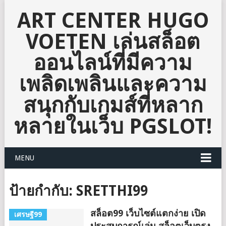
ART CENTER HUGO
VOETEN เล่นสล็อต
ออนไลน์ที่มีความ
เพลิดเพลินและความ
สนุกกับเกมส์ที่หลาก
หลายในเว็บ PGSLOT!
MENU
ป้ายกำกับ:
SRETTHI99
สล็อต99 เว็บไซต์แตกง่าย เปิด
เศรษฐี99
ประสบการณ์เล่น สล็อตเว็บตรง