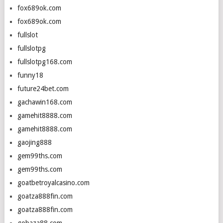
fox689ok.com
fox689ok.com
fullslot
fullslotpg
fullslotpg168.com
funny18
future24bet.com
gachawin168.com
gamehit8888.com
gamehit8888.com
gaojing888
gem99ths.com
gem99ths.com
goatbetroyalcasino.com
goatza888fin.com
goatza888fin.com