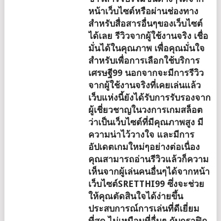
หน้าเว็บไซต์หรือผ่านช่องทาง
สำหรับสื่อสารอื่นๆของเว็บไซต์
ได้เลย รีวิวจากผู้ใช้งานจริง เชื่อ
มั่นได้ในคุณภาพ เพื่อคุณมั่นใจ
สำหรับเพื่อการเลือกใช้บริการ
เศรษฐี99 นอกจากจะมีการรีวิว
R/
จากผู้ใช้งานจริงที่เคยเล่นแล้ว
เว็บแห่งนี้ยังได้รับการรับรองจาก
/
ผู้เชี่ยวชาญในวงการเกมสล็อต
ว่าเป็นเว็บไซต์ที่มีคุณภาพสูง มี
ความน่าไว้วางใจ และมีการ
อัปเดตเกมใหม่ๆอย่างต่อเนื่อง
คุณสามารถอ่านรีวิวแล้วก็ความ
เห็นจากผู้เล่นคนอื่นๆได้จากหน้า
เว็บไซต์SRETTHI99 ซึ่งจะช่วย
ให้คุณตัดสินใจได้ง่ายขึ้น
ประสบการณ์การเล่นที่ดีเยี่ยม
ที่สุด ไม่เหมือนที่อื่นๆ กับกราฟิก