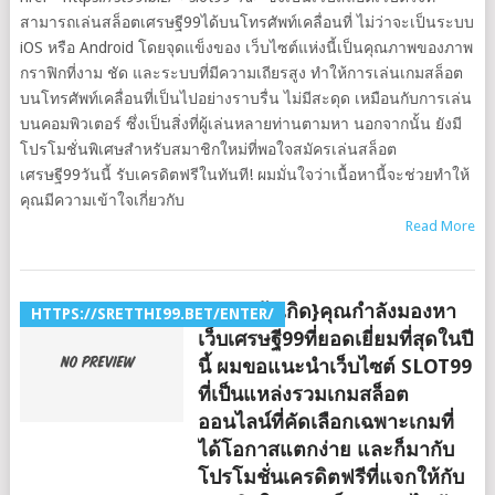
สามารถเล่นสล็อตเศรษฐี99ได้บนโทรศัพท์เคลื่อนที่ ไม่ว่าจะเป็นระบบ
iOS หรือ Android โดยจุดแข็งของ เว็บไซต์แห่งนี้เป็นคุณภาพของภาพ
กราฟิกที่งาม ชัด และระบบที่มีความเถียรสูง ทำให้การเล่นเกมสล็อต
บนโทรศัพท์เคลื่อนที่เป็นไปอย่างราบรื่น ไม่มีสะดุด เหมือนกับการเล่น
บนคอมพิวเตอร์ ซึ่งเป็นสิ่งที่ผู้เล่นหลายท่านตามหา นอกจากนั้น ยังมี
โปรโมชั่นพิเศษสำหรับสมาชิกใหม่ที่พอใจสมัครเล่นสล็อต
เศรษฐี99วันนี้ รับเครดิตฟรีในทันที! ผมมั่นใจว่าเนื้อหานี้จะช่วยทำให้
คุณมีความเข้าใจเกี่ยวกับ
Read More
าหาก|ถ้าเกิด}คุณกำลังมองหา
HTTPS://SRETTHI99.BET/ENTER/
เว็บเศรษฐี99ที่ยอดเยี่ยมที่สุดในปี
นี้ ผมขอแนะนำเว็บไซต์ SLOT99
ที่เป็นแหล่งรวมเกมสล็อต
ออนไลน์ที่คัดเลือกเฉพาะเกมที่
ได้โอกาสแตกง่าย และก็มากับ
โปรโมชั่นเครดิตฟรีที่แจกให้กับ