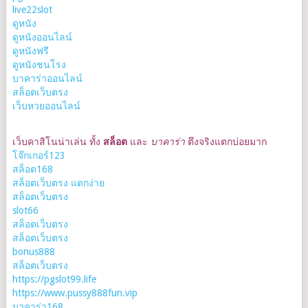
live22slot
ดูหนัง
ดูหนังออนไลน์
ดูหนังฟรี
ดูหนังชนโรง
บาคาร่าออนไลน์
สล็อตเว็บตรง
เว็บหวยออนไลน์
เว็บคาสิโนน่าเล่น ทั้ง
สล็อต
และ
บาคาร่า
ตึงจริงแตกบ่อยมาก
โจ๊กเกอร์123
สล็อต168
สล็อตเว็บตรง แตกง่าย
สล็อตเว็บตรง
slot66
สล็อตเว็บตรง
สล็อตเว็บตรง
bonus888
สล็อตเว็บตรง
https://pgslot99.life
https://www.pussy888fun.vip
บาคาร่า168