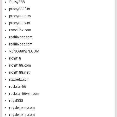
Pussy888
pussy888fun
pussy888play
pussy888win
ramclubx.com
realflikbet.com
realflikbet.com
RENO88WIN.COM
rich818
rich8188.com
rich8188.net
rizzbetx.com
rockstar66
rockstar66win.com
royal558
royaleluxee.com
royaleluxee.com