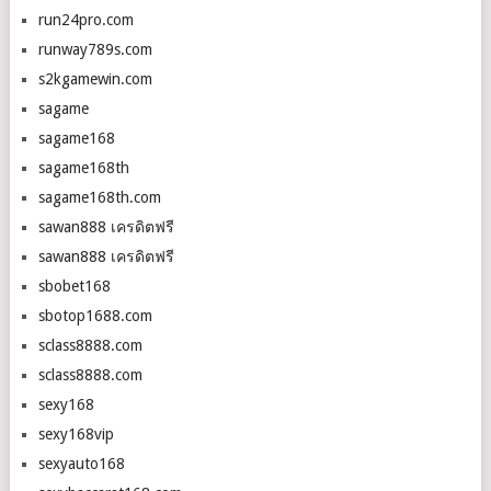
run24pro.com
runway789s.com
s2kgamewin.com
sagame
sagame168
sagame168th
sagame168th.com
sawan888 เครดิตฟรี
sawan888 เครดิตฟรี
sbobet168
sbotop1688.com
sclass8888.com
sclass8888.com
sexy168
sexy168vip
sexyauto168