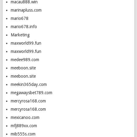
macau888.win
marinapluss.com
mario678
mario678.info
Marketing
maxworld99.fun
maxworld99.fun
medee989.com
meeboon.site
meeboon.site
meekin365day.com
megawaysbet789.com
mercyrosa168.com
mercyrosa168.com
mexicanoo.com
mfj889xx.com
mib555s.com