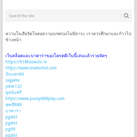
POSTS
NAVIGATION
ความใจเสียจิตใจต่อความบกพร่องไม่มีสาระ เราควรศึกษาและก้าวไป
ข้างหน้า
เว็บสล็อตและบาคาร่าของโครตดีเว็บนี้เล่นแล้วรวยจัดๆ
https://918kissauto.tv
https://www.madoohd.com
ปั่นแตก66
sagame
joker123
ดูหนังฟรี
https://www.pussy888play.com
พุซซี่888
บาคาร่า
pgslot
pgslot
pg99
pgslot