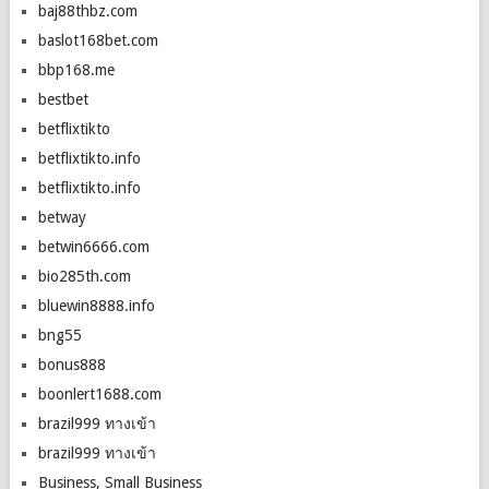
baj88thbz.com
baslot168bet.com
bbp168.me
bestbet
betflixtikto
betflixtikto.info
betflixtikto.info
betway
betwin6666.com
bio285th.com
bluewin8888.info
bng55
bonus888
boonlert1688.com
brazil999 ทางเข้า
brazil999 ทางเข้า
Business, Small Business