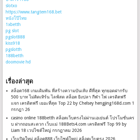
slotxo
https://www.tangtem168.bet
หนังโป๊ไทย
1xbetth
pg slot
pgslot888
kiss918
pgslotth
188betth
doomovie hd
เรื่องล่าสุด
สล็อต168 เกมเดิมพัน ที่สร้างความบันเทิง ดีที่สุด ทุกยอดฝากรับ
500 บาท ไม่ติดเทิร์น ไลฟ์สด สล็อต ยิงปลา กีฬา ไพ่ เครดิตฟรี
แจก เครดิตฟรี เยอะที่สุด Top 22 by Chelsey hengjing168d.com 1
กรกฎา 26
casino online 188betth สล็อตเว็บตรงไม่ผ่านเอเย่นต์ โปรโมชั่นคร
บ ฝากถอนสะดวก เว็บแม่ 188Bets4.com เครดิตฟรี Top 99 by
Liam 18 เวปไซต์ใหญ่ กรกฎาคม 2026
เว็บเปิดใหม่ สล็อต888 เว็บไซต์ใหญ่ สล็อตเว็บตรง 2026