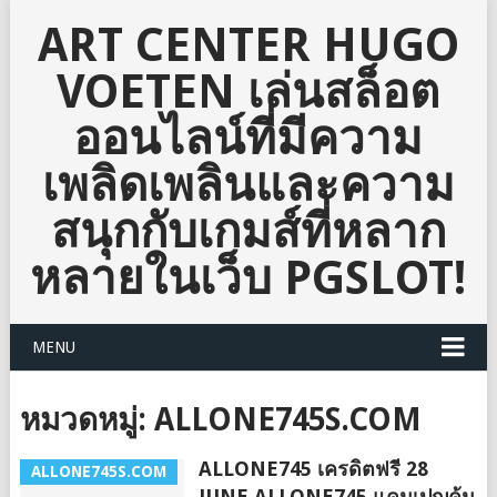
ART CENTER HUGO
VOETEN เล่นสล็อต
ออนไลน์ที่มีความ
เพลิดเพลินและความ
สนุกกับเกมส์ที่หลาก
หลายในเว็บ PGSLOT!
MENU
หมวดหมู่:
ALLONE745S.COM
ALLONE745 เครดิตฟรี 28
ALLONE745S.COM
JUNE ALLONE745 แคมเปญคุ้ม