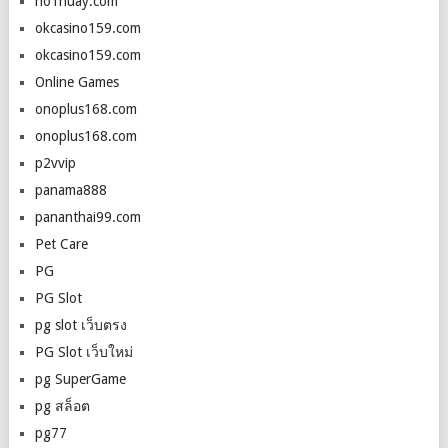
no1huay.com
okcasino159.com
okcasino159.com
Online Games
onoplus168.com
onoplus168.com
p2vvip
panama888
pananthai99.com
Pet Care
PG
PG Slot
pg slot เว็บตรง
PG Slot เว็บใหม่
pg SuperGame
pg สล็อต
pg77