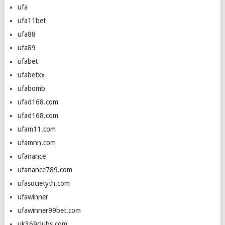
ufa
ufa11bet
ufa88
ufa89
ufabet
ufabetxx
ufabomb
ufad168.com
ufad168.com
ufam11.com
ufamnn.com
ufanance
ufanance789.com
ufasocietyth.com
ufawinner
ufawinner99bet.com
uk369clubs.com