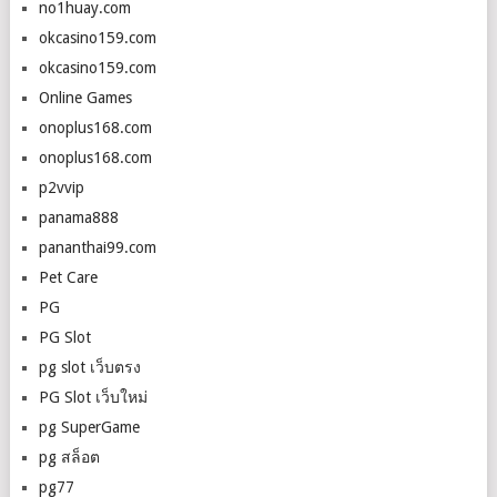
no1huay.com
okcasino159.com
okcasino159.com
Online Games
onoplus168.com
onoplus168.com
p2vvip
panama888
pananthai99.com
Pet Care
PG
PG Slot
pg slot เว็บตรง
PG Slot เว็บใหม่
pg SuperGame
pg สล็อต
pg77