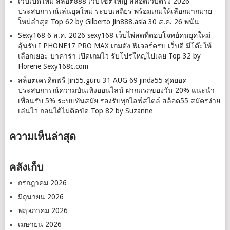
เว็บเปิดใหม่ สล็อต888 เว็บไซต์ใหญ่ สล็อตเว็บตรง 2026
ประสบการณ์เล่นยุคใหม่ ระบบเสถียร พร้อมเกมให้เลือกมากมาย
ใหม่ล่าสุด Top 62 by Gilberto Jin888.asia 30 ส.ค. 26 พนัน
Sexy168 6 ส.ค. 2026 sexy168 เว็บไพ่สดที่ตอบโจทย์คนยุคใหม่
ลุ้นรับ I PHONE17 PRO MAX เกมดัง ฟีเจอร์ครบ เว็บดี มีโต๊ะให้
เลือกเยอะ บาคาร่า เปิดเกมไว รับโปรใหญ่ไปเลย Top 32 by
Florene Sexy168c.com
สล็อตเครดิตฟรี Jin55.guru 31 AUG 69 jinda55 สุดยอด
ประสบการณ์ความบันเทิงออนไลน์ ฝากแรกของวัน 20% แนะนำ
เพื่อนรับ 5% ระบบทันสมัย รองรับทุกไลฟ์สไตล์ สล็อต55 สมัครง่าย
เล่นไว ถอนได้ไม่ติดขัด Top 82 by Suzanne
ความเห็นล่าสุด
คลังเก็บ
กรกฎาคม 2026
มิถุนายน 2026
พฤษภาคม 2026
เมษายน 2026