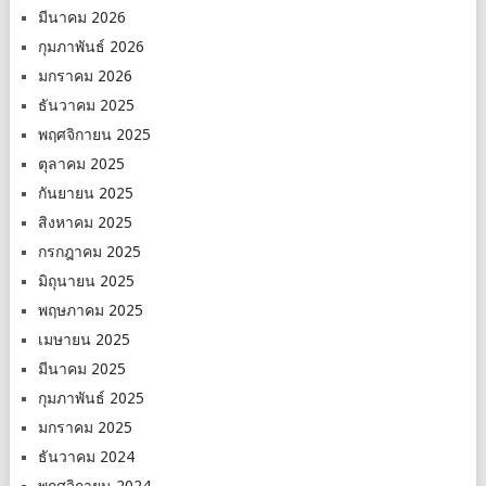
มีนาคม 2026
กุมภาพันธ์ 2026
มกราคม 2026
ธันวาคม 2025
พฤศจิกายน 2025
ตุลาคม 2025
กันยายน 2025
สิงหาคม 2025
กรกฎาคม 2025
มิถุนายน 2025
พฤษภาคม 2025
เมษายน 2025
มีนาคม 2025
กุมภาพันธ์ 2025
มกราคม 2025
ธันวาคม 2024