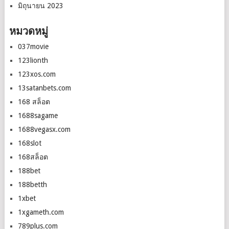
มิถุนายน 2023
หมวดหมู่
037movie
123lionth
123xos.com
13satanbets.com
168 สล็อต
1688sagame
1688vegasx.com
168slot
168สล็อต
188bet
188betth
1xbet
1xgameth.com
789plus.com