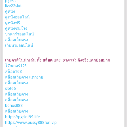
pgslot
live22slot
ดูหนัง
ดูหนังออนไลน์
ดูหนังฟรี
ดูหนังชนโรง
บาคาร่าออนไลน์
สล็อตเว็บตรง
เว็บหวยออนไลน์
เว็บคาสิโนน่าเล่น ทั้ง
สล็อต
และ
บาคาร่า
ตึงจริงแตกบ่อยมาก
โจ๊กเกอร์123
สล็อต168
สล็อตเว็บตรง แตกง่าย
สล็อตเว็บตรง
slot66
สล็อตเว็บตรง
สล็อตเว็บตรง
bonus888
สล็อตเว็บตรง
https://pgslot99.life
https://www.pussy888fun.vip