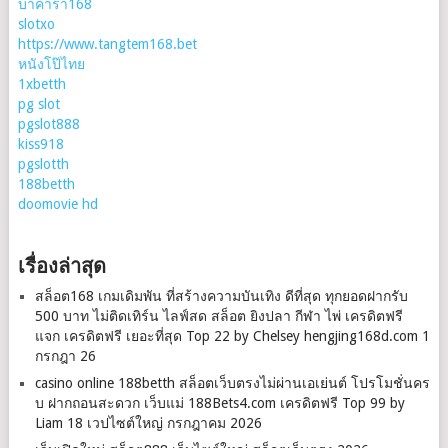
บาคาร่า168
slotxo
https://www.tangtem168.bet
หนังโป๊ไทย
1xbetth
pg slot
pgslot888
kiss918
pgslotth
188betth
doomovie hd
เรื่องล่าสุด
สล็อต168 เกมเดิมพัน ที่สร้างความบันเทิง ดีที่สุด ทุกยอดฝากรับ
500 บาท ไม่ติดเทิร์น ไลฟ์สด สล็อต ยิงปลา กีฬา ไพ่ เครดิตฟรี
แจก เครดิตฟรี เยอะที่สุด Top 22 by Chelsey hengjing168d.com 1
กรกฎา 26
casino online 188betth สล็อตเว็บตรงไม่ผ่านเอเย่นต์ โปรโมชั่นคร
บ ฝากถอนสะดวก เว็บแม่ 188Bets4.com เครดิตฟรี Top 99 by
Liam 18 เวปไซต์ใหญ่ กรกฎาคม 2026