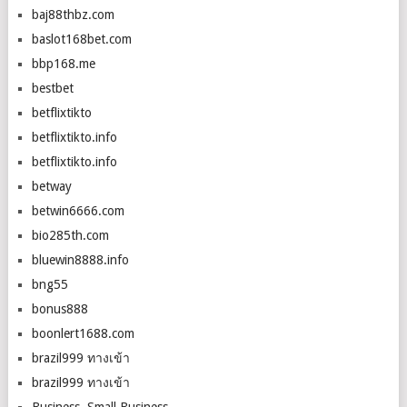
baj88thbz.com
baslot168bet.com
bbp168.me
bestbet
betflixtikto
betflixtikto.info
betflixtikto.info
betway
betwin6666.com
bio285th.com
bluewin8888.info
bng55
bonus888
boonlert1688.com
brazil999 ทางเข้า
brazil999 ทางเข้า