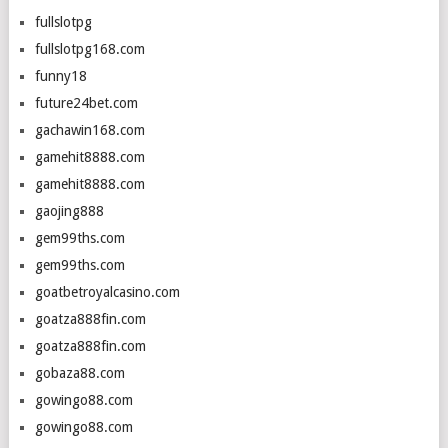
fullslotpg
fullslotpg168.com
funny18
future24bet.com
gachawin168.com
gamehit8888.com
gamehit8888.com
gaojing888
gem99ths.com
gem99ths.com
goatbetroyalcasino.com
goatza888fin.com
goatza888fin.com
gobaza88.com
gowingo88.com
gowingo88.com