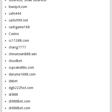
Business, Small Business
bwvip4.com
cafe444
carlo999.net
cashgame168
Casino
R/
cc11388.com
chang7777
/
chinatown888.win
cloudbet
cupcake88x.com
daruma1688.com
debet
dgb222hot.com
dr888
dr888bet.com
dr888bet.com