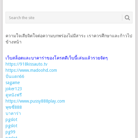
POSTS
NAVIGATION
ความใจเสียจิตใจต่อความบกพร่องไม่มีสาระ เราควรศึกษาและก้าวไป
ข้างหน้า
เว็บสล็อตและบาคาร่าของโครตดีเว็บนี้เล่นแล้วรวยจัดๆ
https://918kissauto.tv
https://www.madoohd.com
ปั่นแตก66
sagame
joker123
ดูหนังฟรี
https://www.pussy888play.com
พุซซี่888
บาคาร่า
pgslot
pgslot
pg99