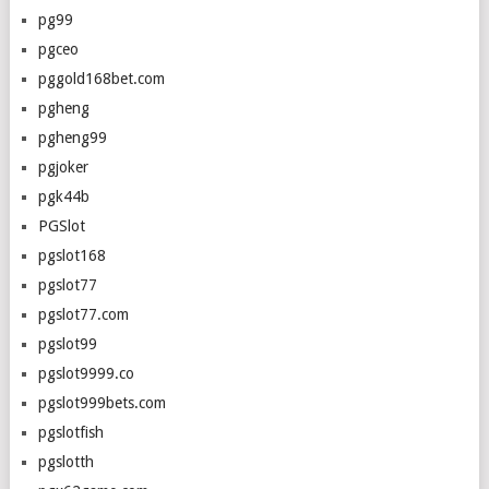
pg99
pgceo
pggold168bet.com
pgheng
pgheng99
pgjoker
pgk44b
PGSlot
pgslot168
pgslot77
pgslot77.com
pgslot99
pgslot9999.co
pgslot999bets.com
pgslotfish
pgslotth