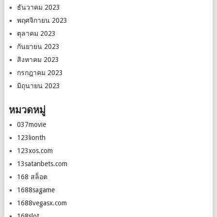
ธันวาคม 2023
พฤศจิกายน 2023
ตุลาคม 2023
กันยายน 2023
สิงหาคม 2023
กรกฎาคม 2023
มิถุนายน 2023
หมวดหมู่
037movie
123lionth
123xos.com
13satanbets.com
168 สล็อต
1688sagame
1688vegasx.com
168slot