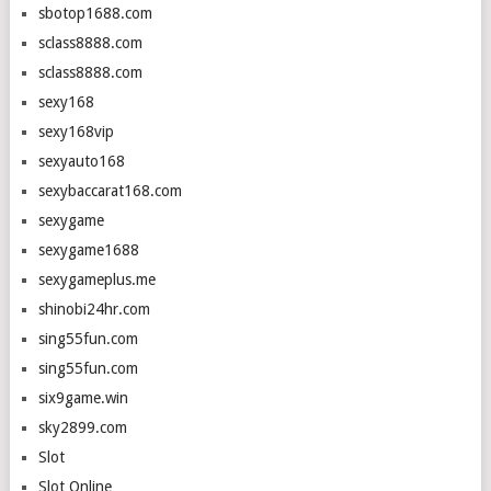
sbotop1688.com
sclass8888.com
sclass8888.com
sexy168
sexy168vip
sexyauto168
sexybaccarat168.com
sexygame
sexygame1688
sexygameplus.me
shinobi24hr.com
sing55fun.com
sing55fun.com
six9game.win
sky2899.com
Slot
Slot Online