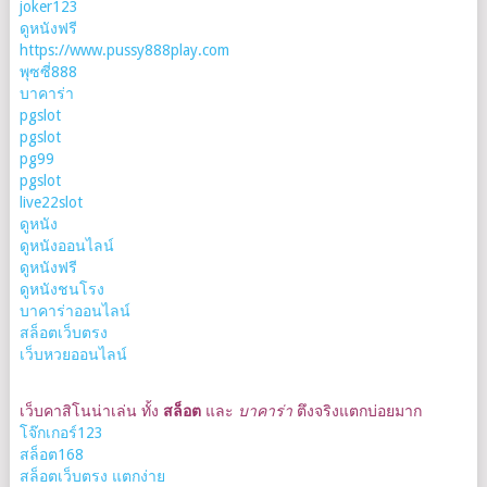
joker123
ดูหนังฟรี
https://www.pussy888play.com
พุซซี่888
บาคาร่า
pgslot
pgslot
pg99
pgslot
live22slot
ดูหนัง
ดูหนังออนไลน์
ดูหนังฟรี
ดูหนังชนโรง
บาคาร่าออนไลน์
สล็อตเว็บตรง
เว็บหวยออนไลน์
เว็บคาสิโนน่าเล่น ทั้ง
สล็อต
และ
บาคาร่า
ตึงจริงแตกบ่อยมาก
โจ๊กเกอร์123
สล็อต168
สล็อตเว็บตรง แตกง่าย