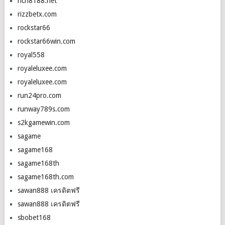
rich8188.net
rizzbetx.com
rockstar66
rockstar66win.com
royal558
royaleluxee.com
royaleluxee.com
run24pro.com
runway789s.com
s2kgamewin.com
sagame
sagame168
sagame168th
sagame168th.com
sawan888 เครดิตฟรี
sawan888 เครดิตฟรี
sbobet168