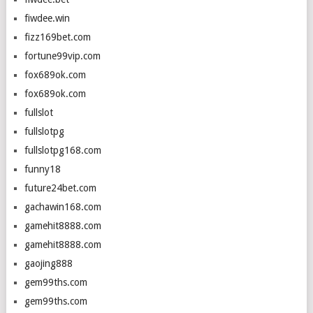
fiwdee.win
fizz169bet.com
fortune99vip.com
fox689ok.com
fox689ok.com
fullslot
fullslotpg
fullslotpg168.com
funny18
future24bet.com
gachawin168.com
gamehit8888.com
gamehit8888.com
gaojing888
gem99ths.com
gem99ths.com