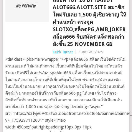
ALOT666.ALOTT.SITE สมาชิก
ใหม่รับเลย 1,500 ผู้เชี่ยวชาญ ให้
คำแนะนำ ตรงจุด
SLOTXO,สล็อตPG,AMB,JOKER
สล็อต666 รีบสมัคร แจ็ตพอตกำ
ลังขึ้น 25 NOVEMBER 68
Keith Turner
|
1 ตุลาคม 2025
<div class="pbs-main-wrapper"><p>สล็อต666 สล็อตเว็บไซต์ตรงไม่
ผ่านเอเย่นต์ ไม่ผ่านตัวกลาง เว็บตรงที่ดีเยี่ยมที่สุดในไทย สมัครแล้ว
รับเครดิตฟรีได้เลย!</p> <p>Alot666 สล็อตเว็บตรงไม่ผ่านเอเย่นต์
ไม่ผ่านตัวกลาง เว็บตรงที่ดีเยี่ยมที่สุดในไทย พร้อมรับสมัครสมาชิก
ใหม่เป็นจำนวนมาก! หากคุณกำลังมองหาเว็บไซต์ตรงไม่ผ่านเอเย่นต์
ดีๆล่ะก็ มาทดลองใช้บริการกับสล็อต666 pg ได้เลย เว็บไซต์ตรง
ลิขสิทธิ์แท้จากค่ายเกมระดับโลกมากมายก่ายกอง มีเกมให้เลือกเล่น
มากยิ่งกว่า 1,000 เกม</p> <p><img decoding="async"
src="https://d3tyje694b3tw3.cloudfront.net/alot666/banners/banner
v=_1759297112601" style="max-
width:450px;float:right;padding:10px 0px 10px