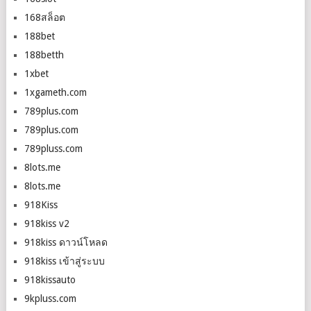
168สล็อต
188bet
188betth
1xbet
1xgameth.com
789plus.com
789plus.com
789pluss.com
8lots.me
8lots.me
918Kiss
918kiss v2
918kiss ดาวน์โหลด
918kiss เข้าสู่ระบบ
918kissauto
9kpluss.com