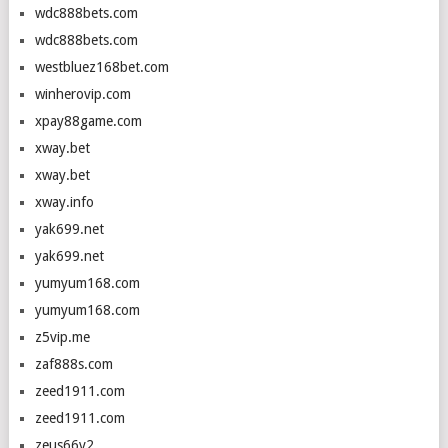
wdc888bets.com
wdc888bets.com
westbluez168bet.com
winherovip.com
xpay88game.com
xway.bet
xway.bet
xway.info
yak699.net
yak699.net
yumyum168.com
yumyum168.com
z5vip.me
zaf888s.com
zeed1911.com
zeed1911.com
zeus66v2