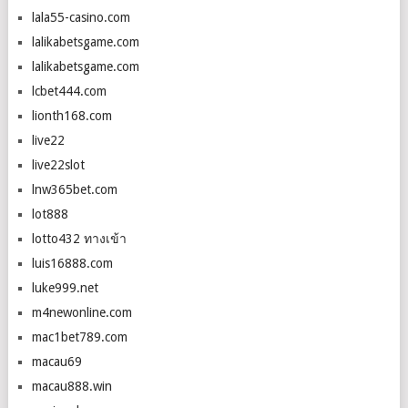
lala55-casino.com
lalikabetsgame.com
lalikabetsgame.com
lcbet444.com
lionth168.com
live22
live22slot
lnw365bet.com
lot888
lotto432 ทางเข้า
luis16888.com
luke999.net
m4newonline.com
mac1bet789.com
macau69
macau888.win