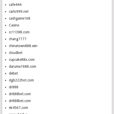
cafe444
carlo999.net
cashgame168
Casino
cc11388.com
chang7777
chinatown888.win
cloudbet
cupcake88x.com
daruma1688.com
debet
dgb222hot.com
dr888
dr888bet.com
dr888bet.com
ek4567.com