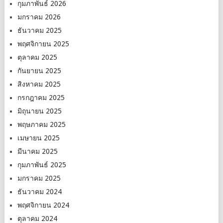
กุมภาพันธ์ 2026
มกราคม 2026
ธันวาคม 2025
พฤศจิกายน 2025
ตุลาคม 2025
กันยายน 2025
สิงหาคม 2025
กรกฎาคม 2025
มิถุนายน 2025
พฤษภาคม 2025
เมษายน 2025
มีนาคม 2025
กุมภาพันธ์ 2025
มกราคม 2025
ธันวาคม 2024
พฤศจิกายน 2024
ตุลาคม 2024