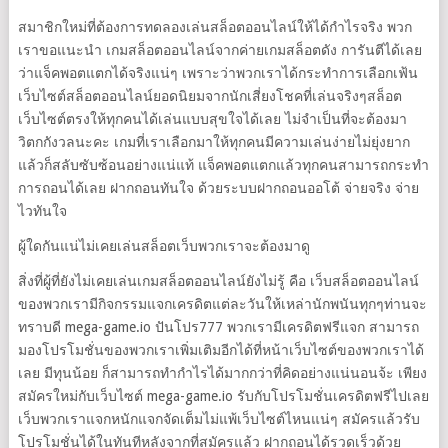
สมาชิกใหม่ที่ต้องการทดลองเล่นสล็อตออนไลน์ให้ได้กำไรจริง พวก
เราขอแนะนำ เกมสล็อตออนไลน์จากค่ายเกมสล็อตดัง การันตีได้เลย
ว่าแจ็คพอตแตกได้จริงแน่ๆ เพราะว่าพวกเราได้กระทำการเลือกเฟ้น
เว็บไซต์สล็อตออนไลน์ยอดนิยมจากนักเสี่ยงโชคที่เล่นจริงๆสล็อต
เว็บไซต์ตรงให้ทุกคนได้เล่นแบบสุขใจได้เลย ไม่จำเป็นที่จะต้องมา
วิตกกังวลนะคะ เกมที่เราเลือกมาให้ทุกคนมีความเล่นง่ายไม่ยุ่งยาก
แล้วก็สลับซับซ้อนอย่างแน่แท้ แจ็คพอตแตกแล้วทุกคนสามารถกระทำ
การถอนได้เลย ฝากถอนทันใจ ด้วยระบบฝากถอนออโต้ จ่ายจริง จ่าย
ไวทันใจ
ผู้ใดกันแน่ไม่เคยเล่นสล็อตเว็บพวกเราจะต้องมาดู
สิ่งที่ผู้ที่ยังไม่เคยเล่นเกมสล็อตออนไลน์ยังไม่รู้ คือ เว็บสล็อตออนไลน์
ของพวกเรามีกิจกรรมแจกเครดิตแต่ละวันให้เหล่านักพนันทุกๆท่านจะ
ทราบดี mega-game.io ปันโปร777 พวกเรามีเครดิตฟรีแจก สามารถ
มองโปรโมชั่นของพวกเราเพิ่มเติมอีกได้ที่หน้าเว็บไซต์ของพวกเราได้
เลย มีทุนน้อย ก็สามารถทำกำไรได้มากกว่าที่คิดอย่างแน่นอนจ้ะ เพียง
สมัครใหม่กับเว็บไซต์ mega-game.io รับกับโปรโมชั่นเครดิตฟรีไปเลย
เว็บพวกเราแจกหนักแจกจัดเต็มไม่แพ้เว็บไซต์ไหนแน่ๆ สมัครแล้วรับ
โปรโมชั่นได้ในทันทีหลังจากที่สมัครแล้ว ฝากถอนได้รวดเร็วด้วย