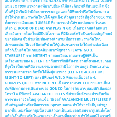
สมควรพลาด 1. SWEET BONANZA จาก PRAGMATIC PLAY เนื้อหา:
เกมSLOT99แนวหวานๆที่มากับธีมผลไม้และก็ทอฟฟี่สีสันแจ่มใส ซึ่ง
เป็นที่รู้จักกันดีว่ามีอัตราการชนะสูง และก็มีฟีพบร์ฟรีสปินที่สามารถ
ทำให้ท่านชนะรางวัลใหญ่ได้ จุดแข็ง: ตัวคูณรางวัลที่สูงถึง 100X รวม
ทั้งการจ่ายเงินแบบ TUMBLE ที่สามารถทำให้ชนะบ่อยมากในรอบ
เดียว 2. BOOK OF DEAD จาก PLAY’N GO เนื้อหา: เกมสล็อตแนว
เสี่ยงอันตรายในสไตล์อียิปต์โบราณ ที่มีฟีเจอร์ฟรีสปินพร้อมสัญลักษณ์
ขยายพิเศษ ซึ่งช่วยเพิ่มช่องทางสำหรับเพื่อการชนะรางวัลใหญ่
ลักษณะเด่น: ฟีเจอร์พิเศษที่ช่วยให้ผู้เล่นชนะรางวัลได้อย่างต่อเนื่อง
แล้วก็เป็นเลิศในเกมยอดนิยมมากที่สุดจาก PLAY’N GO 3.
STARBURST จาก NETENT รายละเอียด: เกมเศรษฐี99ที่เป็น
เครื่องหมายของ NETENT มากับกราฟิกสีสันงามรวมทั้งเพลงประกอบ
ที่จูงใจ เป็นเกมที่มีความธรรมดาแต่ว่ามีโอกาสชนะสูง ลักษณะเด่น:
การชนะสามารถเกิดขึ้นได้ทั้งคู่แนวทาง (LEFT-TO-RIGHT และ
RIGHT-TO-LEFT) และมีฟีเจอร์ WILD ที่ขยายเต็มวงล้อ 4.
GONZO’S QUEST จาก NETENT เนื้อหา: เกมSRETTHI99แนวเสี่ยง
ภัยที่ติดตามการเดินทางของ GONZO ในการค้นหาขุมสมบัติเมืองเอล
โดราโด มีฟีเจอร์ AVALANCHE REELS ที่ช่วยเพิ่มจังหวะสำหรับเพื่อ
การชนะรางวัลใหญ่ จุดแข็ง: ฟีเจอร์ AVALANCHE MULTIPLIERS ที่
เพิ่มตัวคูณสำหรับเพื่อการชนะทุกรอบตลอด ทำให้รางวัลมีมูลค่าสูง
มากขึ้น เกมสล็อตกลุ่มนี้ล้วนแล้วแต่เป็นเกมยอดนิยมจากผู้เล่นทั้งโลก
แล้วก็เป็นที่ยอมรับในแวดวงว่าเป็นเกมที่แตกง่าย ทำให้คุณมีโอกาสที่