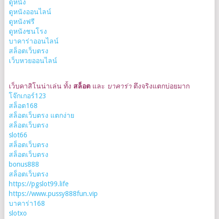
ดูหนัง
ดูหนังออนไลน์
ดูหนังฟรี
ดูหนังชนโรง
บาคาร่าออนไลน์
สล็อตเว็บตรง
เว็บหวยออนไลน์
เว็บคาสิโนน่าเล่น ทั้ง
สล็อต
และ
บาคาร่า
ตึงจริงแตกบ่อยมาก
โจ๊กเกอร์123
สล็อต168
สล็อตเว็บตรง แตกง่าย
สล็อตเว็บตรง
slot66
สล็อตเว็บตรง
สล็อตเว็บตรง
bonus888
สล็อตเว็บตรง
https://pgslot99.life
https://www.pussy888fun.vip
บาคาร่า168
slotxo