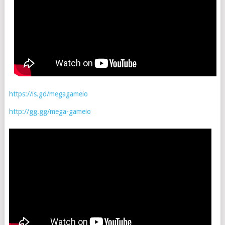
https://is.gd/megagameio
http://gg.gg/mega-gameio