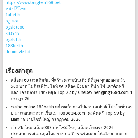
https://www.tangtem168.bet
หนังโป๊ไทย
1xbetth
pg slot
pgslot888
kiss918
pgslotth
188betth
doomovie hd
เรื่องล่าสุด
สล็อต168 เกมเดิมพัน ที่สร้างความบันเทิง ดีที่สุด ทุกยอดฝากรับ
500 บาท ไม่ติดเทิร์น ไลฟ์สด สล็อต ยิงปลา กีฬา ไพ่ เครดิตฟรี
แจก เครดิตฟรี เยอะที่สุด Top 22 by Chelsey hengjing168d.com 1
กรกฎา 26
casino online 188betth สล็อตเว็บตรงไม่ผ่านเอเย่นต์ โปรโมชั่นคร
บ ฝากถอนสะดวก เว็บแม่ 188Bets4.com เครดิตฟรี Top 99 by
Liam 18 เวปไซต์ใหญ่ กรกฎาคม 2026
เว็บเปิดใหม่ สล็อต888 เว็บไซต์ใหญ่ สล็อตเว็บตรง 2026
ประสบการณ์เล่นยุคใหม่ ระบบเสถียร พร้อมเกมให้เลือกมากมาย