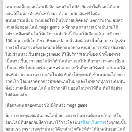
เล่นเกมสล็อตออนไลน์มือถือ ถอนเงินไม่มีจำกัดเท่าใดก็ถอนได้เลย
ถอนได้ไม่ต้องทำเทิร์นหรือคอยคิว ฝากเบิกเงินฟรีไม่มีค่า
ขนบธรรมเนียม ระบบออโต้เต็มไปด้วยแจ็คพอต แตกกระจาย สมัคร
เกมสล็อตออนไลน์ mega-game.io ที่ทุกคนสามารถเข้าเล่นเกมได้
อย่างเพลิดเพลินใจ ให้บริการแล้ววันนี้ มีเกมให้เลือกเล่นมากยิ่งกว่า
100 เกม จบที่เว็บเดียว เพียงแต่ปลายนิ้วสัมผัสเท่านั้นก็สามารถลุ้นรับ
รางวัลโบนัสรวมทั้งแจ็คพอตได้ทุกแนวทาง คุณสามารถสมัครสมาชิก
ใหม่ผ่านทางเว็บ mega-game.io ที่ให้บริการเล่นทั้งยังเข้าทั้งยังทาง
เป็นทางเว็บบราวเซอร์แล้วก็ทักไลน์หาแอดไม่นที่สามารถลงทะเบียน
เป็นสมาชิกใหม่คอยรับ ยูสเซอร์และจากนั้นก็พาสเวิร์ดเข้าเล่นเกมได้
ทันที ฝากถอนผ่านระบบอัตโนมัติ ทั่วถึงให้ทุกคนที่เข้าเล่นเกมได้อย่าง
รวดเร็ว โดยพลาดทุกการอัพเดทเกมใหม่ๆและไม่พลาดทุกการเดิมพัน
ทั้งยังเกมสล็อตออนไลน์ แล้วก็คาสิโนออนไลน์ทำให้ตื่นเต้นได้อย่าง
ไม่ต้องสงสัย
เลือกลงทุนสล็อตกับเราไม่มีผิดหวัง mega game
ต้องการลงทุนเดิมพันออนไลน์ อย่างแรกเป็นท่านต้องหาเว็บคาสิโน
ออนไลน์ที่ปลอกภัยมีความน่าไว้วางใจ เป็น
สล็อตเว็บตรง
จริงๆก่อนขั้น
ตอนแรก เพราะเหตุว่านั่นจะได้ผลสำเร็จลัพธ์ที่ทำให้นักพนันออนไลน์