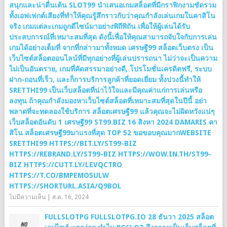
สนุกและน่าตื่นเต้น SLOT99 นำเสนอเกมสล็อตที่มีกราฟิกงามชัดรวม
ทั้งเอฟเฟกต์เสียงที่ทำให้คุณรู้สึกราวกับว่าคุณกำลังเล่นเกมในคาสิโน
จริง เกมแต่ละเกมถูกดีไซน์มาอย่างพิถีพิถัน เพื่อให้ผู้เล่นได้รับ
ประสบการณ์ที่เหมาะสมที่สุด ดังนี้เพื่อให้คุณสามารถจับใจกับการเล่น
เกมได้อย่างเต็มที่ จากที่กล่าวมาทั้งหมด เศรษฐี99 สล็อตเว็บตรง เป็น
เว็บไซต์สล็อตออนไลน์ที่มีทุกอย่างที่ผู้เล่นปรารถนา ไม่ว่าจะเป็นความ
ไม่เป็นอันตราย, เกมที่คัดสรรมาอย่างดี, โปรโมชั่นเครดิตฟรี, ระบบ
R/
ฝาก-ถอนที่เร็ว, และก็การบริการลูกค้าที่ยอดเยี่ยม ทั้งปวงนี้ทำให้
SRETTHI99 เป็นเว็บสล็อตที่น่าไว้ใจและมีคุณค่าแก่การเล่นหรือ
ลงทุน ถ้าคุณกำลังมองหาเว็บไซต์สล็อตที่เหมาะสมที่สุดในปีนี้ อย่า
/
พลาดที่จะทดลองใช้บริการ สล็อตเศรษฐี99 แล้วคุณจะไม่ผิดหวังแน่ๆ
เว็บสล็อตอันดับ 1 เศรษฐี99 ST99.BIZ 16 สิงหา 2024 DAMARIS คา
สิโน สล็อตเศรษฐี99มาแรงที่สุด TOP 52 ขอขอบคุณมากWEBSITE
SRETTHI99 HTTPS://BIT.LY/ST99-BIZ
HTTPS://REBRAND.LY/ST99-BIZ HTTPS://WOW.IN.TH/ST99-
BIZ HTTPS://CUTT.LY/LEVQCTRO
HTTPS://T.CO/BMPEMO5ULW
HTTPS://SHORTURL.ASIA/Q9BOL
ไม่มีความเห็น
|
ส.ค. 16, 2024
FULLSLOTPG FULLSLOTPG.IO 28 ธันวา 2025 สล็อต