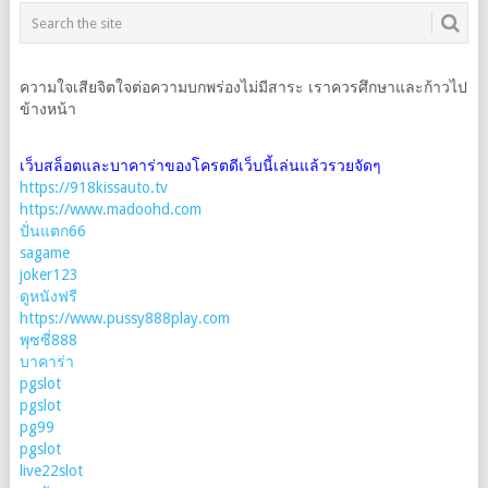
ความใจเสียจิตใจต่อความบกพร่องไม่มีสาระ เราควรศึกษาและก้าวไป
ข้างหน้า
เว็บสล็อตและบาคาร่าของโครตดีเว็บนี้เล่นแล้วรวยจัดๆ
https://918kissauto.tv
https://www.madoohd.com
ปั่นแตก66
sagame
joker123
ดูหนังฟรี
https://www.pussy888play.com
พุซซี่888
บาคาร่า
pgslot
pgslot
pg99
pgslot
live22slot