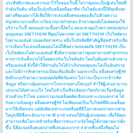
ประสิทธิภาพและความน่าไว้ใจของเว็บนี้ ไม่ว่าคุณจะเป็นผู้เล่นใหม่ที่
กำลังเริ่มต้น หรือเป็นนักปั่นสล็อตมืออาชีพ เว็บไซต์แห่งนี้ก็มีทุกสิ่งทุก
อย่างที่คุณอยากได้เพื่อให้การเล่นสล็อตของคุณเต็มไปด้วยความ
สนุกสนานรวมทั้งรางวัลมากมายก่ายกอง ถ้าหากคุณยังไม่เคยลองใช้
บริการเว็บนี้ ทดลองอ่านเนื้อหานี้ถัดไป ผมจะพาคุณไปตรวจสอบทุกแง่
ทุกมุมของ SRETTHI99 ที่คุณไม่ควรพลาด! SRETTHI99 เว็บไซต์ตรง
ไม่ผ่านเอเย่นต์ ปลอดภัยหายห่วง หนึ่งในปัจจัยที่สำคัญที่สุดสำหรับเพื่อ
การเลือกเว็บเล่นสล็อตออนไลน์ก็คือความปลอดภัย SRETTHI99 เป็น
เว็บไซต์ตรงไม่ผ่านเอเย่นต์ ซึ่งมีความหมายว่าคุณสามารถทำธุรกรรม
ทางการเงินทั้งปวงได้โดยตรงกับเว็บไซต์หลัก โดยไม่ต้องผ่านตัวกลาง
หรือเอเย่นต์ สิ่งนี้ทำให้ท่านมั่นใจได้ว่าเงินของคุณจะไม่เป็นอันตราย
และไม่มีการหักค่าธรรมเนียมเพิ่มเติมอีก นอกจากนั้น สล็อตเศรษฐี99
ยังมีระบบรักษาความปลอดภัยที่ครัดเคร่ง ไม่ว่าจะเป็นการเข้ารหัส
ข้อมูล หรือการคุ้มครองการโจรกรรมทางไซเบอร์ ทำให้ผู้เล่นสามารถ
เล่นเกมได้อย่างแน่ใจ โดยไม่จำเป็นที่จะต้องมาวิตกกังวลเรื่องข้อมูล
ส่วนตัวจะรั่วไหล แหล่งรวมเกมสล็อตคัดเลือกเฉพาะเกมแตกง่าย ได้
รับความนิยมสูง สล็อตเศรษฐี99 ไม่เพียงแค่เป็นเว็บไซต์ที่มีเกมสล็อต
มากให้เลือกเล่น แต่ยังคัดเฉพาะเกมสล็อตที่มีโอกาสแตกง่ายจากค่าย
ใหญ่ๆที่มีชื่อระดับนานาชาติ มานำเสนอให้กับผู้เล่นทุกคน เพื่อให้คุณ
สามารถเพิ่มโอกาสสำหรับเพื่อการชนะรางวัลใหญ่ได้ง่ายดายมากยิ่ง
ขึ้น นี่คือเกมสล็อตแตกง่ายที่เสนอแนะจาก 4 ค่ายชั้นหนึ่งที่คุณไม่