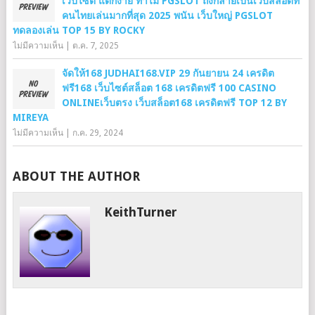
เวปไซต์ แตกง่าย ทำไม PGSLOT ถึงกลายเป็นเว็บสล็อตที่
คนไทยเล่นมากที่สุด 2025 พนัน เว็บใหญ่ PGSLOT
ทดลองเล่น TOP 15 BY ROCKY
ไม่มีความเห็น
|
ต.ค. 7, 2025
จัดให้168 JUDHAI168.VIP 29 กันยายน 24 เครดิต
ฟรี168 เว็บไซต์สล็อต 168 เครดิตฟรี 100 CASINO
ONLINEเว็บตรง เว็บสล็อต168 เครดิตฟรี TOP 12 BY
MIREYA
ไม่มีความเห็น
|
ก.ค. 29, 2024
ABOUT THE AUTHOR
KeithTurner