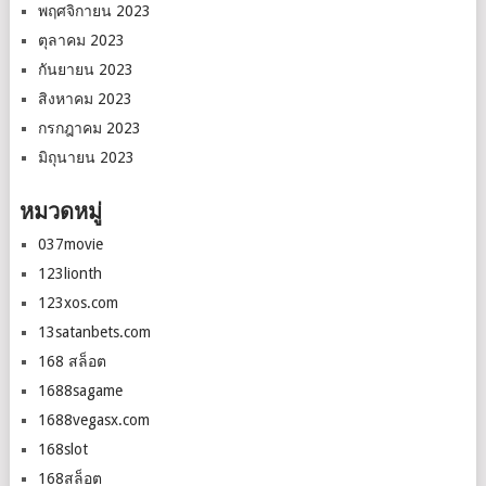
พฤศจิกายน 2023
ตุลาคม 2023
กันยายน 2023
สิงหาคม 2023
กรกฎาคม 2023
มิถุนายน 2023
หมวดหมู่
037movie
123lionth
123xos.com
13satanbets.com
168 สล็อต
1688sagame
1688vegasx.com
168slot
168สล็อต