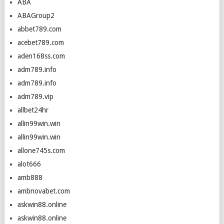
ABA
ABAGroup2
abbet789.com
acebet789.com
aden168ss.com
adm789.info
adm789.info
adm789.vip
allbet24hr
allin99win.win
allin99win.win
allone745s.com
alot666
amb888
ambnovabet.com
askwin88.online
askwin88.online