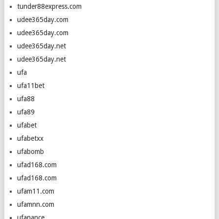
tunder88express.com
udee365day.com
udee365day.com
udee365day.net
udee365day.net
ufa
ufa11bet
ufa88
ufa89
ufabet
ufabetxx
ufabomb
ufad168.com
ufad168.com
ufam11.com
ufamnn.com
ufanance