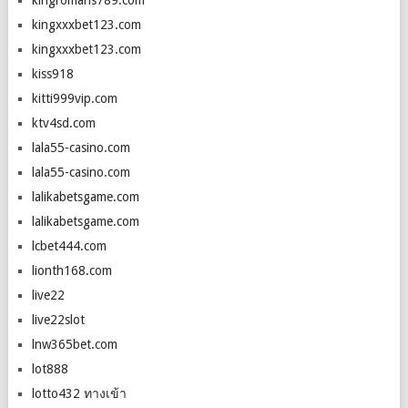
kingromans789.com
kingxxxbet123.com
kingxxxbet123.com
kiss918
kitti999vip.com
ktv4sd.com
lala55-casino.com
lala55-casino.com
lalikabetsgame.com
lalikabetsgame.com
lcbet444.com
lionth168.com
live22
live22slot
lnw365bet.com
lot888
lotto432 ทางเข้า