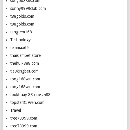
sudyod888s.com
sunny9999club.com
t88golds.com
t88golds.com
tangtem168
Technology
temmax69
thaisiambet.store
thehulk888.com
tia8kingbet.com
tong168win.com
tong168win.com
tookhuay 88 ถูกหวย88
topstar359win.com
Travel
tree78999.com
tree78999.com