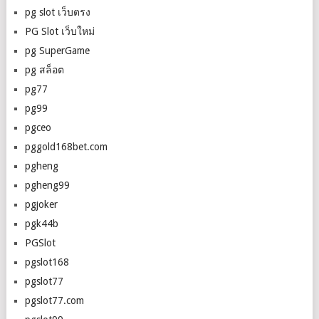
pg slot เว็บตรง
PG Slot เว็บใหม่
pg SuperGame
pg สล็อต
pg77
pg99
pgceo
pggold168bet.com
pgheng
pgheng99
pgjoker
pgk44b
PGSlot
pgslot168
pgslot77
pgslot77.com