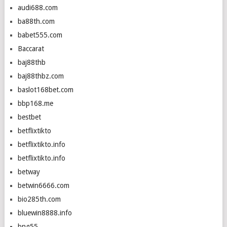
audi688.com
ba88th.com
babet555.com
Baccarat
baj88thb
baj88thbz.com
baslot168bet.com
bbp168.me
bestbet
betflixtikto
betflixtikto.info
betflixtikto.info
betway
betwin6666.com
bio285th.com
bluewin8888.info
bng55