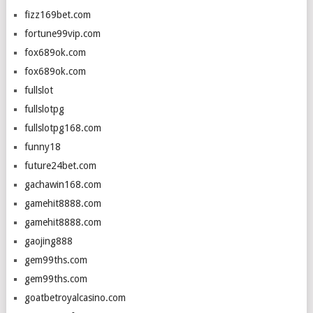
fizz169bet.com
fortune99vip.com
fox689ok.com
fox689ok.com
fullslot
fullslotpg
fullslotpg168.com
funny18
future24bet.com
gachawin168.com
gamehit8888.com
gamehit8888.com
gaojing888
gem99ths.com
gem99ths.com
goatbetroyalcasino.com