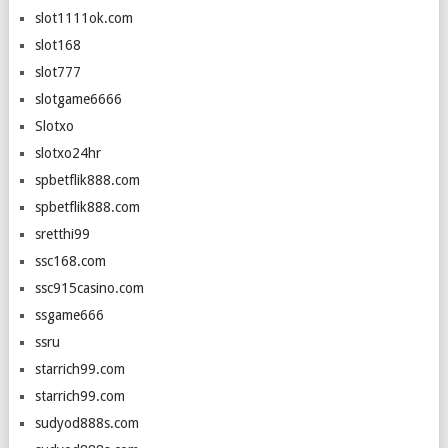
slot1111ok.com
slot168
slot777
slotgame6666
Slotxo
slotxo24hr
spbetflik888.com
spbetflik888.com
sretthi99
ssc168.com
ssc915casino.com
ssgame666
ssru
starrich99.com
starrich99.com
sudyod888s.com