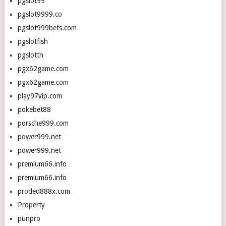
pgslot99
pgslot9999.co
pgslot999bets.com
pgslotfish
pgslotth
pgx62game.com
pgx62game.com
play97vip.com
pokebet88
porsche999.com
power999.net
power999.net
premium66.info
premium66.info
proded888x.com
Property
punpro