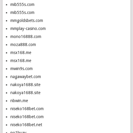
mib555s.com
mib555s.com
mmgoldsbets.com
mmplay-casino.com
mono16888.com
moza888.com
msx168.me
msx168.me
mwin9s.com
nagawaybet.com
nakoya1688.site
nakoya1688.site
nbwin.me
niseko168bet.com
niseko168bet.com
niseko168bet.net
no1huay