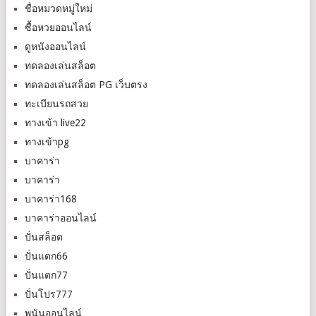
ชื่อหมวดหมู่ใหม่
ซื้อหวยออนไลน์
ดูหนังออนไลน์
ทดลองเล่นสล็อต
ทดลองเล่นสล็อต PG เว็บตรง
ทะเบียนรถสวย
ทางเข้า live22
ทางเข้าpg
บาคาร่า
บาคาร่า
บาคาร่า168
บาคาร่าออนไลน์
ปั่นสล็อต
ปั่นแตก66
ปั่นแตก77
ปั่นโปร777
พนันออนไลน์