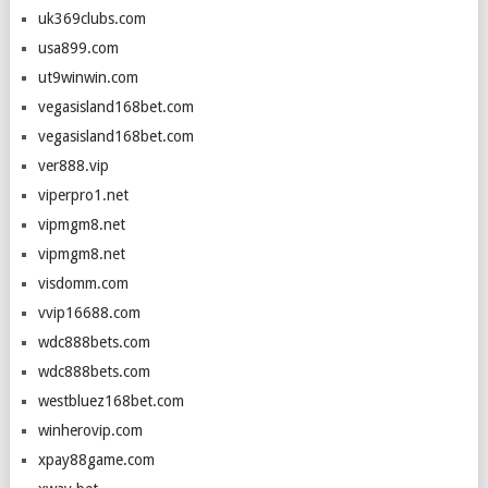
uk369clubs.com
usa899.com
ut9winwin.com
vegasisland168bet.com
vegasisland168bet.com
ver888.vip
viperpro1.net
vipmgm8.net
vipmgm8.net
visdomm.com
vvip16688.com
wdc888bets.com
wdc888bets.com
westbluez168bet.com
winherovip.com
xpay88game.com