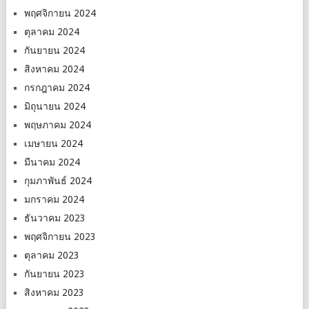
พฤศจิกายน 2024
ตุลาคม 2024
กันยายน 2024
สิงหาคม 2024
กรกฎาคม 2024
มิถุนายน 2024
พฤษภาคม 2024
เมษายน 2024
มีนาคม 2024
กุมภาพันธ์ 2024
มกราคม 2024
ธันวาคม 2023
พฤศจิกายน 2023
ตุลาคม 2023
กันยายน 2023
สิงหาคม 2023