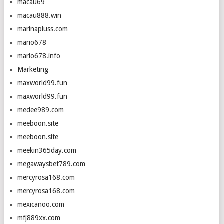
macau69
macau888.win
marinapluss.com
mario678
mario678.info
Marketing
maxworld99.fun
maxworld99.fun
medee989.com
meeboon.site
meeboon.site
meekin365day.com
megawaysbet789.com
mercyrosa168.com
mercyrosa168.com
mexicanoo.com
mfj889xx.com