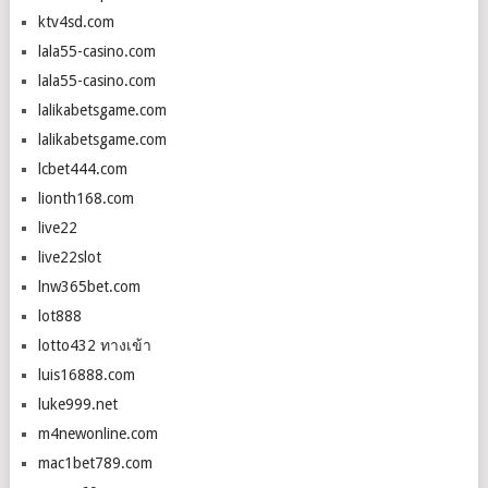
ktv4sd.com
lala55-casino.com
lala55-casino.com
lalikabetsgame.com
lalikabetsgame.com
lcbet444.com
lionth168.com
live22
live22slot
lnw365bet.com
lot888
lotto432 ทางเข้า
luis16888.com
luke999.net
m4newonline.com
mac1bet789.com