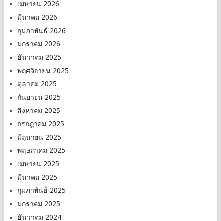
เมษายน 2026
มีนาคม 2026
กุมภาพันธ์ 2026
มกราคม 2026
ธันวาคม 2025
พฤศจิกายน 2025
ตุลาคม 2025
กันยายน 2025
สิงหาคม 2025
กรกฎาคม 2025
มิถุนายน 2025
พฤษภาคม 2025
เมษายน 2025
มีนาคม 2025
กุมภาพันธ์ 2025
มกราคม 2025
ธันวาคม 2024