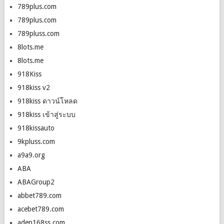
789plus.com
789plus.com
789pluss.com
8lots.me
8lots.me
918Kiss
918kiss v2
918kiss ดาวน์โหลด
918kiss เข้าสู่ระบบ
918kissauto
9kpluss.com
a9a9.org
ABA
ABAGroup2
abbet789.com
acebet789.com
aden168ss.com