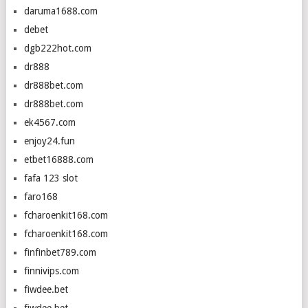
daruma1688.com
debet
dgb222hot.com
dr888
dr888bet.com
dr888bet.com
ek4567.com
enjoy24.fun
etbet16888.com
fafa 123 slot
faro168
fcharoenkit168.com
fcharoenkit168.com
finfinbet789.com
finnivips.com
fiwdee.bet