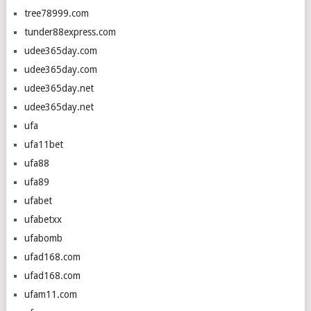
tree78999.com
tunder88express.com
udee365day.com
udee365day.com
udee365day.net
udee365day.net
ufa
ufa11bet
ufa88
ufa89
ufabet
ufabetxx
ufabomb
ufad168.com
ufad168.com
ufam11.com