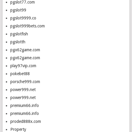
pgslot77.com
pgslot99
pgslot9999.co
pgslot999bets.com
pgslotfish
pgslotth
pgx62game.com
pgx62game.com
play97vip.com
pokebet88
porsche999.com
power999.net
power999.net
premium66.info
premium66.info
proded888x.com
Property