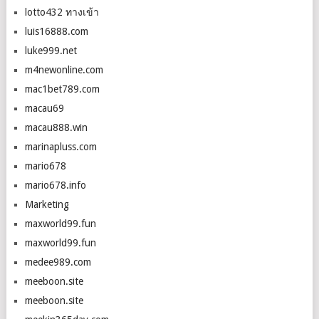
lotto432 ทางเข้า
luis16888.com
luke999.net
m4newonline.com
mac1bet789.com
macau69
macau888.win
marinapluss.com
mario678
mario678.info
Marketing
maxworld99.fun
maxworld99.fun
medee989.com
meeboon.site
meeboon.site