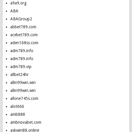
a9a9.org
ABA
ABAGroup2
abbet789.com
acebet789.com
aden168ss.com
adm789.info
adm789.info
adm789.vip
allbet24hr
allin99win.win
allin99win.win
allone745s.com
alot666
amb888
ambnovabet.com
askwin88.online