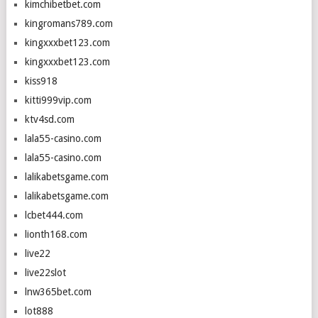
kimchibetbet.com
kingromans789.com
kingxxxbet123.com
kingxxxbet123.com
kiss918
kitti999vip.com
ktv4sd.com
lala55-casino.com
lala55-casino.com
lalikabetsgame.com
lalikabetsgame.com
lcbet444.com
lionth168.com
live22
live22slot
lnw365bet.com
lot888