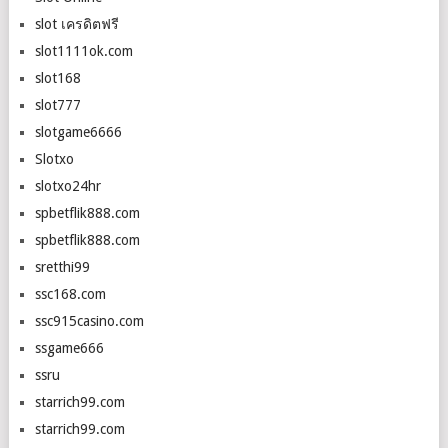
slot เครดิตฟรี
slot1111ok.com
slot168
slot777
slotgame6666
Slotxo
slotxo24hr
spbetflik888.com
spbetflik888.com
sretthi99
ssc168.com
ssc915casino.com
ssgame666
ssru
starrich99.com
starrich99.com