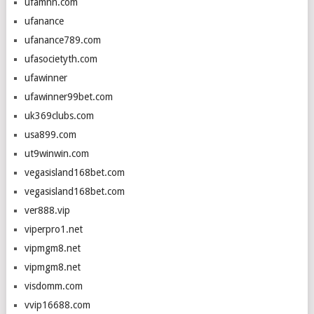
ufamnn.com
ufanance
ufanance789.com
ufasocietyth.com
ufawinner
ufawinner99bet.com
uk369clubs.com
usa899.com
ut9winwin.com
vegasisland168bet.com
vegasisland168bet.com
ver888.vip
viperpro1.net
vipmgm8.net
vipmgm8.net
visdomm.com
vvip16688.com