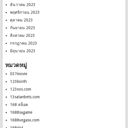
ธันวาคม 2023
พฤศจิกายน 2023
ตุลาคม 2023
กันยายน 2023
สิงหาคม 2023
กรกฎาคม 2023
มิถุนายน 2023
หมวดหมู่
037movie
123lionth
123xos.com
13satanbets.com
168 สล็อต
1688sagame
1688vegasx.com
168slot