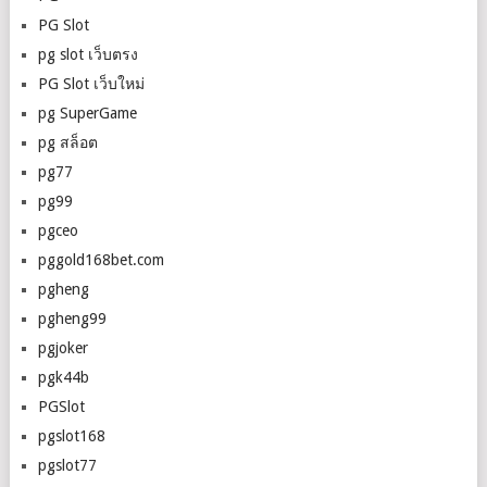
PG Slot
pg slot เว็บตรง
PG Slot เว็บใหม่
pg SuperGame
pg สล็อต
pg77
pg99
pgceo
pggold168bet.com
pgheng
pgheng99
pgjoker
pgk44b
PGSlot
pgslot168
pgslot77