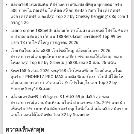
สล็อต168 เกมเดิมพัน ที่สร้างความบันเทิง ดีที่สุด ทุกยอดฝากรับ
500 บาท ไม่ติดเทิร์น ไลฟ์สด สล็อต ยิงปลา กีฬา ไพ่ เครดิตฟรี
แจก เครดิตฟรี เยอะที่สุด Top 22 by Chelsey hengjing168d.com 1
กรกฎา 26
casino online 188betth สล็อตเว็บตรงไม่ผ่านเอเย่นต์ โปรโมชั่นคร
บ ฝากถอนสะดวก เว็บแม่ 188Bets4.com เครดิตฟรี Top 99 by
Liam 18 เวปไซต์ใหญ่ กรกฎาคม 2026
เว็บเปิดใหม่ สล็อต888 เว็บไซต์ใหญ่ สล็อตเว็บตรง 2026
ประสบการณ์เล่นยุคใหม่ ระบบเสถียร พร้อมเกมให้เลือกมากมาย
ใหม่ล่าสุด Top 62 by Gilberto Jin888.asia 30 ส.ค. 26 พนัน
Sexy168 6 ส.ค. 2026 sexy168 เว็บไพ่สดที่ตอบโจทย์คนยุคใหม่
ลุ้นรับ I PHONE17 PRO MAX เกมดัง ฟีเจอร์ครบ เว็บดี มีโต๊ะให้
เลือกเยอะ บาคาร่า เปิดเกมไว รับโปรใหญ่ไปเลย Top 32 by
Florene Sexy168c.com
สล็อตเครดิตฟรี Jin55.guru 31 AUG 69 jinda55 สุดยอด
ประสบการณ์ความบันเทิงออนไลน์ ฝากแรกของวัน 20% แนะนำ
เพื่อนรับ 5% ระบบทันสมัย รองรับทุกไลฟ์สไตล์ สล็อต55 สมัครง่าย
เล่นไว ถอนได้ไม่ติดขัด Top 82 by Suzanne
ความเห็นล่าสุด