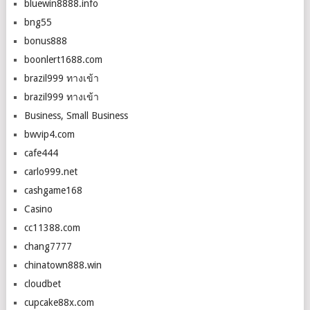
bluewin8888.info
bng55
bonus888
boonlert1688.com
brazil999 ทางเข้า
brazil999 ทางเข้า
R/
Business, Small Business
bwvip4.com
/
cafe444
carlo999.net
cashgame168
Casino
cc11388.com
chang7777
chinatown888.win
cloudbet
cupcake88x.com