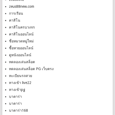
zeus88new.com
การเรียน
คาสิโน
คาสิโนครบวงจร
คาสิโนออนไลน์
ชื่อหมวดหมู่ใหม่
ซื้อหวยออนไลน์
ดูหนังออนไลน์
ทดลองเล่นสล็อต
ทดลองเล่นสล็อต PG เว็บตรง
ทะเบียนรถสวย
ทางเข้า live22
ทางเข้าpg
บาคาร่า
บาคาร่า
บาคาร่า168