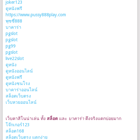
joker123
ดูหนังฟรี
https://www.pussy888play.com
พุซซี่888
บาคาร่า
pgslot
pgslot
pg99
pgslot
live22slot
ดูหนัง
ดูหนังออนไลน์
ดูหนังฟรี
ดูหนังชนโรง
บาคาร่าออนไลน์
สล็อตเว็บตรง
เว็บหวยออนไลน์
เว็บคาสิโนน่าเล่น ทั้ง
สล็อต
และ
บาคาร่า
ตึงจริงแตกบ่อยมาก
โจ๊กเกอร์123
สล็อต168
สล็อตเว็บตรง แตกง่าย