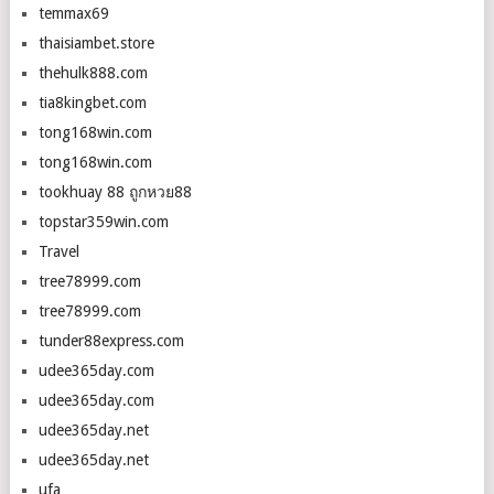
temmax69
thaisiambet.store
thehulk888.com
tia8kingbet.com
tong168win.com
tong168win.com
tookhuay 88 ถูกหวย88
topstar359win.com
Travel
tree78999.com
tree78999.com
tunder88express.com
udee365day.com
udee365day.com
udee365day.net
udee365day.net
ufa