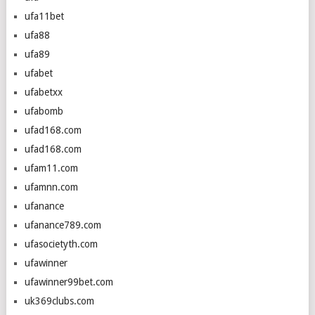
ufa11bet
ufa88
ufa89
ufabet
ufabetxx
ufabomb
ufad168.com
ufad168.com
ufam11.com
ufamnn.com
ufanance
ufanance789.com
ufasocietyth.com
ufawinner
ufawinner99bet.com
uk369clubs.com