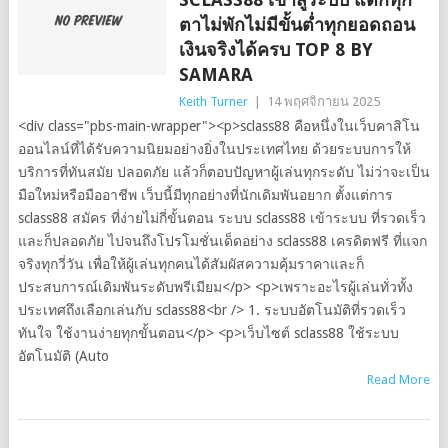
ตาไม่พักไม่มีขั้นต่ำทุกยอดถอน
เงินจริงได้ครบ TOP 8 BY
SAMARA
Keith Turner
|
14 พฤศจิกายน 2025
<div class="pbs-main-wrapper"><p>sclass88 คือหนึ่งในเว็บคาสิโน
ออนไลน์ที่ได้รับความนิยมอย่างยิ่งในประเทศไทย ด้วยระบบการให้
บริการที่ทันสมัย ปลอดภัย แล้วก็ตอบปัญหาผู้เล่นทุกระดับ ไม่ว่าจะเป็น
มือใหม่หรือมืออาชีพ เว็บนี้มีทุกอย่างที่นักเดิมพันอยาก ตั้งแต่การ
sclass88 สมัคร ที่ง่ายไม่กี่ขั้นตอน ระบบ sclass88 เข้าระบบ ที่รวดเร็ว
และก็ปลอดภัย ไปจนถึงโปรโมชั่นเด็ดอย่าง sclass88 เครดิตฟรี ที่แจก
จริงทุกวี่วัน เพื่อให้ผู้เล่นทุกคนได้สัมผัสความคุ้มราคาและก็
ประสบการณ์เดิมพันระดับพรีเมียม</p> <p>เพราะอะไรผู้เล่นทั่วทั้ง
ประเทศถึงเลือกเล่นกับ sclass88<br /> 1. ระบบอัตโนมัติที่รวดเร็ว
ทันใจ ใช้งานง่ายทุกขั้นตอน</p> <p>เว็บไซต์ sclass88 ใช้ระบบ
อัตโนมัติ (Auto
Read More