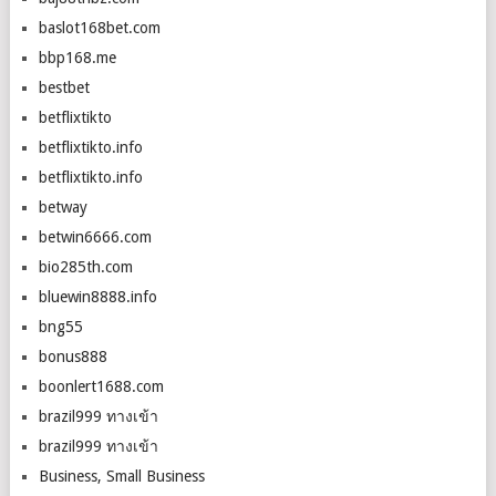
baslot168bet.com
bbp168.me
bestbet
betflixtikto
betflixtikto.info
R/
betflixtikto.info
betway
/
betwin6666.com
bio285th.com
bluewin8888.info
bng55
bonus888
boonlert1688.com
brazil999 ทางเข้า
brazil999 ทางเข้า
Business, Small Business