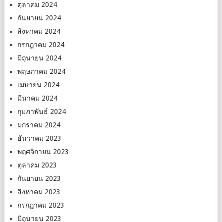
ตุลาคม 2024
กันยายน 2024
สิงหาคม 2024
กรกฎาคม 2024
มิถุนายน 2024
พฤษภาคม 2024
เมษายน 2024
มีนาคม 2024
กุมภาพันธ์ 2024
มกราคม 2024
ธันวาคม 2023
พฤศจิกายน 2023
ตุลาคม 2023
กันยายน 2023
สิงหาคม 2023
กรกฎาคม 2023
มิถุนายน 2023