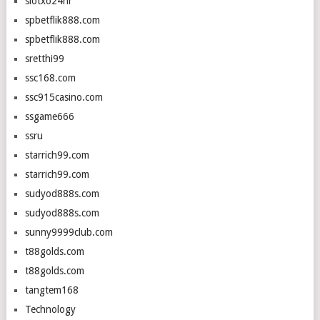
slotxo24hr
spbetflik888.com
spbetflik888.com
sretthi99
ssc168.com
ssc915casino.com
ssgame666
ssru
starrich99.com
starrich99.com
sudyod888s.com
sudyod888s.com
sunny9999club.com
t88golds.com
t88golds.com
tangtem168
Technology