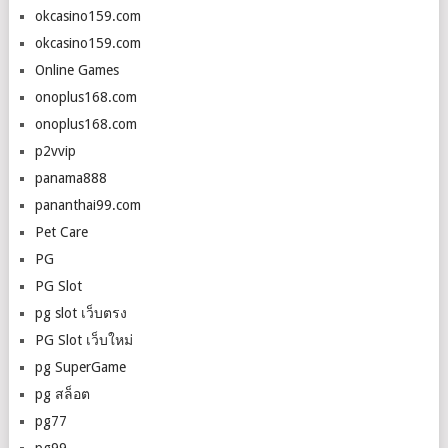
okcasino159.com
okcasino159.com
Online Games
onoplus168.com
onoplus168.com
p2vvip
panama888
pananthai99.com
Pet Care
PG
PG Slot
pg slot เว็บตรง
PG Slot เว็บใหม่
pg SuperGame
pg สล็อต
pg77