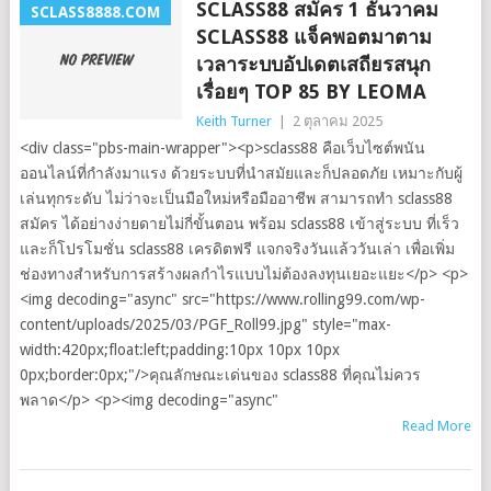
SCLASS88 สมัคร 1 ธันวาคม
SCLASS8888.COM
SCLASS88 แจ็คพอตมาตาม
เวลาระบบอัปเดตเสถียรสนุก
เรื่อยๆ TOP 85 BY LEOMA
Keith Turner
|
2 ตุลาคม 2025
<div class="pbs-main-wrapper"><p>sclass88 คือเว็บไซต์พนัน
ออนไลน์ที่กำลังมาแรง ด้วยระบบที่นำสมัยและก็ปลอดภัย เหมาะกับผู้
เล่นทุกระดับ ไม่ว่าจะเป็นมือใหม่หรือมืออาชีพ สามารถทำ sclass88
สมัคร ได้อย่างง่ายดายไม่กี่ขั้นตอน พร้อม sclass88 เข้าสู่ระบบ ที่เร็ว
และก็โปรโมชั่น sclass88 เครดิตฟรี แจกจริงวันแล้ววันเล่า เพื่อเพิ่ม
ช่องทางสำหรับการสร้างผลกำไรแบบไม่ต้องลงทุนเยอะแยะ</p> <p>
<img decoding="async" src="https://www.rolling99.com/wp-
content/uploads/2025/03/PGF_Roll99.jpg" style="max-
width:420px;float:left;padding:10px 10px 10px
0px;border:0px;"/>คุณลักษณะเด่นของ sclass88 ที่คุณไม่ควร
พลาด</p> <p><img decoding="async"
Read More