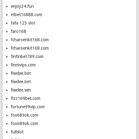
enjoy24.fun
etbet16888.com
fafa 123 slot
faro168
fcharoenkit168.com
fcharoenkit168.com
finfinbet789.com
finnivips.com
fiwdee.bet
fiwdee.bet
fiwdee.win
fizz169bet.com
fortune99vip.com
fox689ok.com
fox689ok.com
fullslot