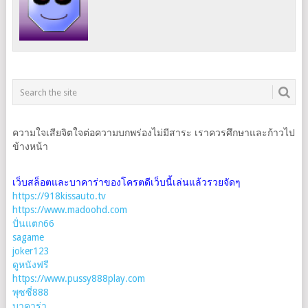
ความใจเสียจิตใจต่อความบกพร่องไม่มีสาระ เราควรศึกษาและก้าวไป
ข้างหน้า
เว็บสล็อตและบาคาร่าของโครตดีเว็บนี้เล่นแล้วรวยจัดๆ
https://918kissauto.tv
https://www.madoohd.com
ปั่นแตก66
sagame
joker123
ดูหนังฟรี
https://www.pussy888play.com
พุซซี่888
บาคาร่า