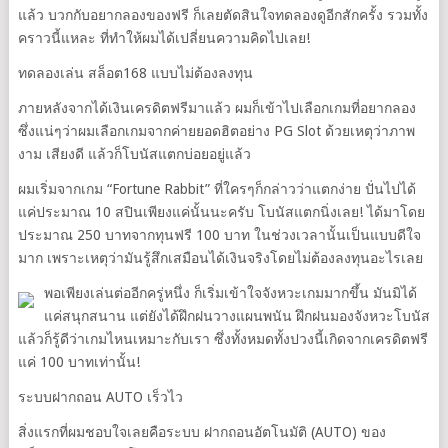
แล้ว บวกกับอยากลองของฟรี ก็เลยตัดสินใจทดลองดูอีกสักครั้ง รวมทั้ง
คราวนี้แหละ ที่ทำให้ผมได้เปลี่ยนความคิดไปเลย!
ทดลองเล่น สล็อต168 แบบไม่ต้องลงทุน
ภายหลังจากได้เงินเครดิตฟรีมาแล้ว ผมก็เข้าไปเลือกเกมที่อยากลอง
ซึ่งแน่ๆว่าผมเลือกเกมจากค่ายยอดฮิตอย่าง PG Slot ด้วยเหตุว่าภาพ
งาม เสียงดี แล้วก็โบนัสแตกบ่อยอยู่แล้ว
ผมเริ่มจากเกม “Fortune Rabbit” ที่ใครๆก็กล่าวว่าแตกง่าย ปั่นไปได้
แค่ประมาณ 10 สปินเพียงแค่นั้นนะครับ โบนัสแตกนิ่งเลย! ได้มาโดย
ประมาณ 250 บาทจากทุนฟรี 100 บาท ในช่วงเวลานั้นเป็นแบบดีใจ
มาก เพราะเหตุว่ามันรู้สึกเสมือนได้เงินจริงโดยไม่ต้องลงทุนอะไรเลย
พอเพียงเล่นต่ออีกครู่หนึ่ง ก็เริ่มเข้าใจจังหวะเกมมากขึ้น มันมิได้
แค่สนุกสนาน แต่ยังได้ฝึกฝนวางแผนพนัน ฝึกฝนมองจังหวะโบนัส
แล้วก็รู้ดีว่าเกมไหนเหมาะกับเรา ซึ่งทั้งหมดทั้งปวงนี้เกิดจากเครดิตฟรี
แค่ 100 บาทเท่านั้น!
ระบบฝากถอน AUTO เร็วไว
สิ่งแรกที่ผมชอบใจเลยคือระบบ ฝากถอนอัตโนมัติ (AUTO) ของ