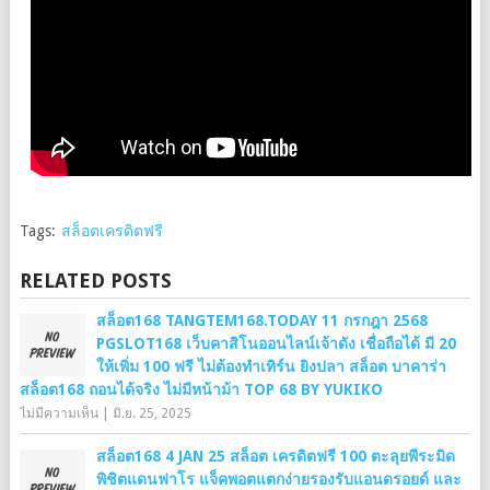
Tags:
สล็อตเครดิตฟรี
RELATED POSTS
สล็อต168 TANGTEM168.TODAY 11 กรกฎา 2568
PGSLOT168 เว็บคาสิโนออนไลน์เจ้าดัง เชื่อถือได้ มี 20
ให้เพิ่ม 100 ฟรี ไม่ต้องทำเทิร์น ยิงปลา สล็อต บาคาร่า
สล็อต168 ถอนได้จริง ไม่มีหน้าม้า TOP 68 BY YUKIKO
ไม่มีความเห็น
|
มิ.ย. 25, 2025
สล็อต168 4 JAN 25 สล็อต เครดิตฟรี 100 ตะลุยพีระมิด
พิชิตแดนฟาโร แจ็คพอตแตกง่ายรองรับแอนดรอยด์ และ