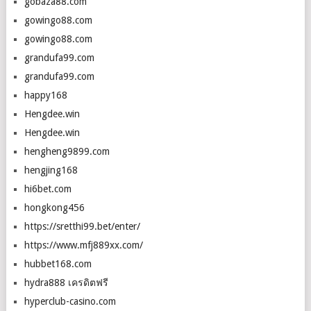
gobaza88.com
gowingo88.com
gowingo88.com
grandufa99.com
grandufa99.com
happy168
Hengdee.win
Hengdee.win
hengheng9899.com
hengjing168
hi6bet.com
hongkong456
https://sretthi99.bet/enter/
https://www.mfj889xx.com/
hubbet168.com
hydra888 เครดิตฟรี
hyperclub-casino.com