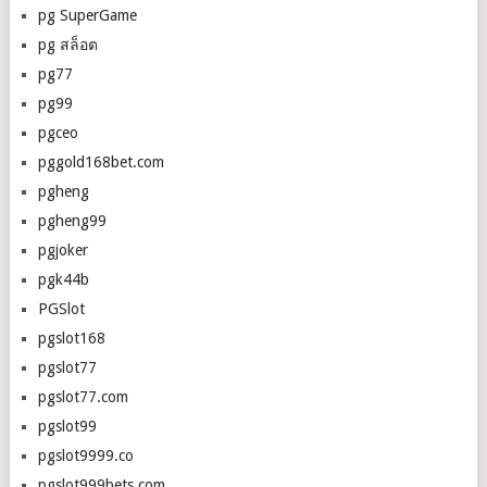
pg SuperGame
pg สล็อต
pg77
pg99
pgceo
pggold168bet.com
pgheng
pgheng99
pgjoker
pgk44b
PGSlot
pgslot168
pgslot77
pgslot77.com
pgslot99
pgslot9999.co
pgslot999bets.com