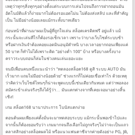
เหตุว่าทุกๆสิ่งทุกๆอย่างตั้งแต่ระบบการเล่นไปจนถึงการฝากถอนมัน
อัตโนมัติแล้วก็ง่ายมากไม่ต้องรอแอดไม่น ไม่ต้องส่งสลิป และที่สำคัญ
เป็น ไม่มีอย่างน้อยเลยแม้กระทั้งบาทเดียว
ก่อนหน้าที่ผ่านมาผมเป็นผู้ที่ถูกใจเล่น สล็อตเครดิตฟรี อยู่แล้ว แม้
กระนั้นจะเล่นทีไรก็ต้องรอเช็กเวลา เพราะว่าบางเว็บไซต์ระบบช้า
หรือฝากเงินจำต้องคอยแอดมินอนุมัตำหนิ บางเวลาอยากถอนเพียงแค่
50 บาท ก็ทำไม่ได้เพราะติด “อย่างต่ำ 100” บ้าง หรือบางครั้งบาง
คราวระบบถอนก็ล่มในช่วงคนเล่นเยอะแยะ
จนมีเพื่อนคนหนึ่งแนะนำว่า “ทดลองสล็อต168 ดูสิ ระบบ AUTO มัน
เร็วมาก แถมไม่มีอย่างน้อยด้วย” ช่วงแรกก็ไม่ค่อยเชื่อเท่าไร ด้วยเหตุ
ว่าคิดว่าเว็บไซต์ไหนๆก็น่าจะพูดแบบนี้เช่นเดียวกันหมด แต่ว่าพอลอง
สมัครเข้าเล่นจริงๆถึงได้รู้ว่า… มันแตกต่างจากที่เคยเจอมาอย่างสิ้น
เชิง!
เกม สล็อต168 นานาประการ โบนัสแตกง่าย
ตอนต้นผมเพียงแค่ตั้งมั่นจะมาทดสอบระบบ แม้กระนั้นพอเข้าไปและ
จากนั้นก็ต้องยอมรับว่า เกมมากจนถึงเลือกไม่ถูกจริงๆไม่ว่าจะเป็นแถว
คลาสสิกอย่างสล็อตผลไม้ หรือแนวแฟนตาซีจากค่ายดังอย่าง PG, Jili,