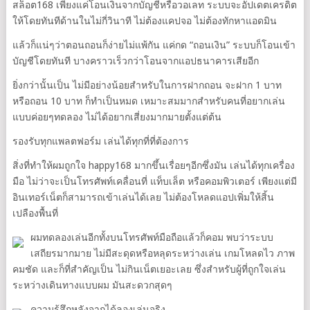
สล็อต168 เพียงแค่โอนเงินจากบัญชีหรือวอเลท ระบบจะอัปเดตเครดิต
ให้โดยทันทีด้านในไม่กี่วินาที ไม่ต้องแคปจอ ไม่ต้องทักหาแอดมิน
แล้วก็แน่ๆว่าตอนถอนก็ง่ายไม่แพ้กัน แค่กด “ถอนเงิน” ระบบก็โอนเข้า
บัญชีโดยทันที บางคราวเร็วกว่าโอนจากแอปธนาคารเสียอีก
ยิ่งกว่านั้นเป็น ไม่มีอย่างน้อยสำหรับในการฝากถอน จะฝาก 1 บาท
หรือถอน 10 บาท ก็ทำเป็นหมด เหมาะสมมากสำหรับคนที่อยากเล่น
แบบค่อยๆทดลอง ไม่ได้อยากเสี่ยงมากมายตั้งแต่ต้น
รองรับทุกแพลตฟอร์ม เล่นได้ทุกที่ที่ต้องการ
สิ่งที่ทำให้ผมถูกใจ happy168 มากขึ้นเรื่อยๆอีกซึ่งมัน เล่นได้ทุกเครื่อง
มือ ไม่ว่าจะเป็นโทรศัพท์เคลื่อนที่ แท็บเล็ต หรือคอมพิวเตอร์ เพียงแต่มี
อินเทอร์เน็ตก็สามารถเข้าเล่นได้เลย ไม่ต้องโหลดแอปเพิ่มให้สิ้น
เปลืองพื้นที่
ผมทดลองเล่นอีกทั้งบนโทรศัพท์มือถือแล้วก็คอม พบว่าระบบ
เสถียรมากมาย ไม่มีสะดุดหรือหลุดระหว่างเล่น เกมโหลดไว ภาพ
คมชัด และก็ที่สำคัญเป็น ไม่กินเน็ตเยอะเลย ซึ่งสำหรับผู้ที่ถูกใจเล่น
ระหว่างเดินทางแบบผม มันสะดวกสุดๆ
ความรู้สึกหลังจากได้ลองเล่นจริง