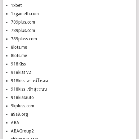
1xbet
1xgameth.com
789plus.com
789plus.com
789pluss.com
8lots.me
8lots.me
918Kiss
918kiss v2
918kiss ดาวน์โหลด
918kiss เข้าสู่ระบบ
918kissauto
9kpluss.com
a9a9.org
ABA
ABAGroup2