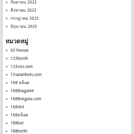
กันยายน 2023
สิงหาคม 2023
กรกฎาคม 2023
มิถุนายน 2023
หมวดหมู่
037movie
123lionth
123xos.com
13satanbets.com
168 สล็อต
1688sagame
1688vegasx.com
168slot
168สล็อต
188bet
188betth