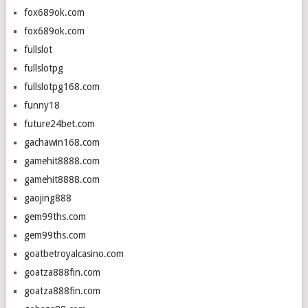
fox689ok.com
fox689ok.com
fullslot
fullslotpg
fullslotpg168.com
funny18
future24bet.com
gachawin168.com
gamehit8888.com
gamehit8888.com
gaojing888
gem99ths.com
gem99ths.com
goatbetroyalcasino.com
goatza888fin.com
goatza888fin.com