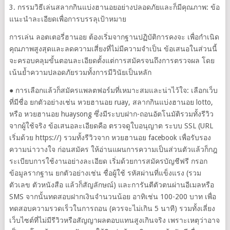
3. กรรมวิธีเล่นสลากกินแบ่งฮานอยอย่างปลอดภัยและก็มีคุณภาพ: ข้อ
แนะนำละเอียดเพื่อการบรรลุเป้าหมาย
การเล่น ลอตเตอรี่ฮานอย ต้องเริ่มจากฐานปฏิบัติการคงจะ เพื่อกำเนิด
คุณภาพสูงสุดและลดความเสี่ยงที่ไม่มีความจำเป็น ข้อเสนอในส่วนนี้
จะครอบคลุมขั้นตอนละเอียดตั้งแต่การสมัครจนถึงการตรวจผล โดย
เน้นย้ำความปลอดภัยรวมทั้งการมีวินัยเป็นหลัก
● การเลือกแล้วก็สมัครแพลตฟอร์มที่เหมาะสมและน่าไว้ใจ: เลือกเว็บ
ที่มีชื่อ ยกตัวอย่างเช่น หวยฮานอย ruay, สลากกินแบ่งฮานอย lotto,
หรือ หวยฮานอย huaysong ซึ่งมีระบบฝาก-ถอนอัตโนมัติรวมทั้งรีวิว
จากผู้ใช้จริง ข้อเสนอละเอียดคือ ตรวจดูใบอนุญาต ระบบ SSL (URL
เริ่มด้วย https://) รวมทั้งรีวิวจาก หวยฮานอย facebook เพื่อรับรอง
ความน่าวางใจ ก่อนสมัคร ให้อ่านแผนการความเป็นส่วนตัวแล้วก็กฎ
ระเบียบการใช้งานอย่างละเอียด เริ่มด้วยการสมัครบัญชีฟรี กรอก
ข้อมูลรากฐาน ยกตัวอย่างเช่น ชื่อผู้ใช้ รหัสผ่านที่แข็งแรง (รวม
ตัวเลข ตัวหนังสือ แล้วก็สัญลักษณ์) และการันตีตัวตนผ่านอีเมลหรือ
SMS จากนั้นทดสอบฝากเงินจำนวนน้อย อาทิเช่น 100-200 บาท เพื่อ
ทดสอบความรวดเร็วในการถอน (ควรจะไม่เกิน 5 นาที) รวมทั้งเลี่ยง
เว็บไซต์ที่ไม่มีรีวิวหรือสัญญาผลตอบแทนสูงเกินจริง เพราะเหตุว่าอาจ