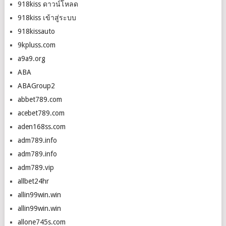
918kiss ดาวน์โหลด
918kiss เข้าสู่ระบบ
918kissauto
9kpluss.com
a9a9.org
ABA
ABAGroup2
abbet789.com
acebet789.com
aden168ss.com
adm789.info
adm789.info
adm789.vip
allbet24hr
allin99win.win
allin99win.win
allone745s.com