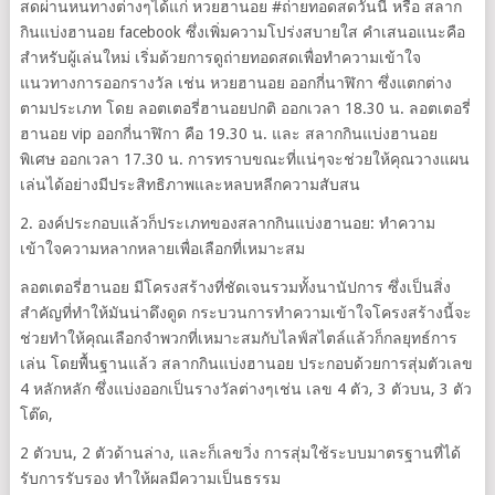
สดผ่านหนทางต่างๆได้แก่ หวยฮานอย #ถ่ายทอดสดวันนี้ หรือ สลาก
กินแบ่งฮานอย facebook ซึ่งเพิ่มความโปร่งสบายใส คำเสนอแนะคือ
สำหรับผู้เล่นใหม่ เริ่มด้วยการดูถ่ายทอดสดเพื่อทำความเข้าใจ
แนวทางการออกรางวัล เช่น หวยฮานอย ออกกี่นาฬิกา ซึ่งแตกต่าง
ตามประเภท โดย ลอตเตอรี่ฮานอยปกติ ออกเวลา 18.30 น. ลอตเตอรี่
ฮานอย vip ออกกี่นาฬิกา คือ 19.30 น. และ สลากกินแบ่งฮานอย
พิเศษ ออกเวลา 17.30 น. การทราบขณะที่แน่ๆจะช่วยให้คุณวางแผน
เล่นได้อย่างมีประสิทธิภาพและหลบหลีกความสับสน
2. องค์ประกอบแล้วก็ประเภทของสลากกินแบ่งฮานอย: ทำความ
เข้าใจความหลากหลายเพื่อเลือกที่เหมาะสม
ลอตเตอรี่ฮานอย มีโครงสร้างที่ชัดเจนรวมทั้งนานัปการ ซึ่งเป็นสิ่ง
สำคัญที่ทำให้มันน่าดึงดูด กระบวนการทำความเข้าใจโครงสร้างนี้จะ
ช่วยทำให้คุณเลือกจำพวกที่เหมาะสมกับไลฟ์สไตล์แล้วก็กลยุทธ์การ
เล่น โดยพื้นฐานแล้ว สลากกินแบ่งฮานอย ประกอบด้วยการสุ่มตัวเลข
4 หลักหลัก ซึ่งแบ่งออกเป็นรางวัลต่างๆเช่น เลข 4 ตัว, 3 ตัวบน, 3 ตัว
โต๊ด,
2 ตัวบน, 2 ตัวด้านล่าง, และก็เลขวิ่ง การสุ่มใช้ระบบมาตรฐานที่ได้
รับการรับรอง ทำให้ผลมีความเป็นธรรม