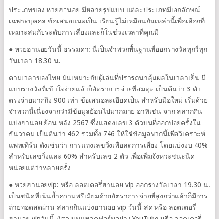
ประเภทของ หวยฮานอย มีหลายรูปแบบ แต่ละประเภทมีเอกลักษณ์
เฉพาะบุคคล ข้อเสนอแนะเป็น เรียนรู้ไม่เหมือนกันเหล่านี้เพื่อเลือกที่
เหมาะสมกับระดับการเสี่ยงและก็ในช่วงเวลาที่คุณมี
● หวยฮานอยวันนี้ ธรรมดา: นี่เป็นจำพวกพื้นฐานที่ออกรางวัลทุกวี่ทุก
วันเวลา 18.30 น.
ตามเวลาของไทย มันเหมาะกับผู้เล่นที่ปรารถนาลุ้นผลในเวลาเย็น มี
แบบรางวัลที่เข้าใจง่ายแล้วก็อัตราการจ่ายที่สมดุล เป็นต้นว่า 3 ตัว
ตรงจ่ายมากถึง 900 เท่า ข้อเสนอละเอียดเป็น สำหรับมือใหม่ เริ่มด้วย
จำพวกนี้เนื่องจากว่ามีข้อมูลย้อนไปมากมาย อาทิเช่น จาก สลากกิน
แบ่งฮานอย ย้อน หลัง 2567 ซึ่งแสดงเลข 3 ตัวบนที่ออกบ่อยครั้งใน
ธันวาคม เป็นต้นว่า 462 รวมทั้ง 746 ให้ใช้ข้อมูลพวกนี้เพื่อวิเคราะห์
แพทเทิร์น ดังเช่นว่า การแทงเลขวิ่งเพื่อลดการเสี่ยง โดยแบ่งงบ 40%
สำหรับเลขวิ่งและ 60% สำหรับเลข 2 ตัว เพื่อเพิ่มจังหวะชนะนิด
หน่อยแต่ว่าหลายครั้ง
● หวยฮานอยvip: หรือ ลอตเตอรี่ฮานอย vip ออกรางวัลเวลา 19.30 น.
เป็นชนิดที่เน้นย้ำความพรีเมียมด้วยอัตราการจ่ายที่สูงกว่าแล้วก็มีการ
ถ่ายทอดสดผ่าน สลากกินแบ่งฮานอย vip วันนี้ สด หรือ ลอตเตอรี่
ฮานอย vipวันนี้ #สด บนแพลตฟอร์มอย่าง YouTube หรือ ลอตเตอรี่