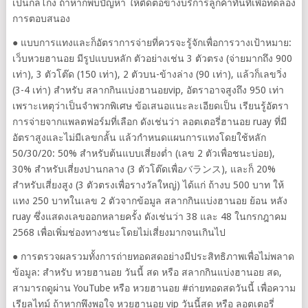
เป็นกลโกง ถ้าหากพบปัญหา ให้ติดต่อข้างบริการลูกค้าทันทีเพื่อทดลอง
การตอบสนอง
● แบบการแทงและก็อัตราการจ่ายที่ควรจะรู้จักเพื่อการวางเป้าหมาย:
เว็บหวยฮานอย มีรูปแบบหลัก ตัวอย่างเช่น 3 ตัวตรง (จ่ายมากถึง 900
เท่า), 3 ตัวโต๊ด (150 เท่า), 2 ตัวบน-ข้างล่าง (90 เท่า), แล้วก็เลขวิ่ง
(3-4 เท่า) สำหรับ สลากกินแบ่งฮานอยvip, อัตราอาจสูงถึง 950 เท่า
เพราะเหตุว่าเป็นจำพวกพิเศษ ข้อเสนอแนะละเอียดเป็น เรียนรู้อัตรา
การจ่ายจากแพลตฟอร์มที่เลือก ดังเช่นว่า ลอตเตอรี่ฮานอย ruay ที่มี
อัตราสูงและไม่มีเลขกลั้น แล้วกำหนดแผนการแทงโดยใช้หลัก
50/30/20: 50% สำหรับต้นแบบเสี่ยงต่ำ (เลข 2 ตัวเพื่อชนะบ่อย),
30% สำหรับเสี่ยงปานกลาง (3 ตัวโต๊ดเพื่อバランス), และก็ 20%
สำหรับเสี่ยงสูง (3 ตัวตรงเพื่อรางวัลใหญ่) ได้แก่ ถ้างบ 500 บาท ให้
แทง 250 บาทในเลข 2 ตัวจากข้อมูล สลากกินแบ่งฮานอย ย้อน หลัง
ruay ซึ่งแสดงเลขออกหลายครั้ง ดังเช่นว่า 38 และ 48 ในกรกฎาคม
2568 เพื่อเพิ่มช่องทางชนะโดยไม่เสี่ยงมากจนเกินไป
● การตรวจผลรวมทั้งการถ่ายทอดสดอย่างมีประสิทธิภาพเพื่อไม่พลาด
ข้อมูล: สำหรับ หวยฮานอย วันนี้ สด หรือ สลากกินแบ่งฮานอย สด,
สามารถดูผ่าน YouTube หรือ หวยฮานอย #ถ่ายทอดสดวันนี้ เพื่อความ
เรียลไทม์ ถ้าหากพึงพอใจ หวยฮานอย vip วันนี้สด หรือ ลอตเตอรี่