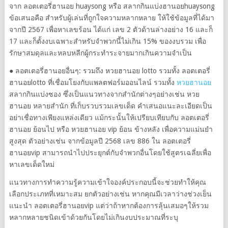
จาก ลอตเตอรี่ฮานอย huaysong หรือ สลากกินแบ่งฮานอยhuaysong
ข้อเสนอคือ สำหรับผู้เล่นที่ถูกใจความหลากหลาย ให้ใช้ข้อมูลที่ได้มา
จากปี 2567 เพื่อหาเลขร้อน ได้แก่ เลข 2 ตัวด้านล่างอย่าง 16 และก็
17 และก็ตั้งงบเฉพาะสำหรับจำพวกนี้ไม่เกิน 15% ของงบรวม เพื่อ
รักษาสมดุลและหลบหลีกผู้กระทำระจายมากเกินความจำเป็น
● ลอตเตอรี่ฮานอยอื่นๆ: รวมถึง หวยฮานอย lotto รวมทั้ง ลอตเตอรี่
ฮานอยlotto ที่เชื่อมโยงกับแพลตฟอร์มออนไลน์ รวมทั้ง
หวยฮานอย
สลากกินแบ่งซอง ซึ่งเป็นแนวทางจากสำนักต่างๆอย่างเช่น หวย
ฮานอย หลายสํานัก ที่เก็บรวบรวมเลขเด็ด คำเสนอแนะละเอียดเป็น
อย่าเชื่อทางเพียงแหล่งเดียว แม้กระนั้นให้เปรียบเทียบกับ ลอตเตอรี่
ฮานอย ย้อนไป หรือ หวยฮานอย vip ย้อน ข้างหลัง เพื่อความแม่นยำ
สูงสุด ตัวอย่างเช่น จากข้อมูลปี 2568 เลข 886 ใน ลอตเตอรี่
ฮานอยvip สามารถนำไปประยุกต์กับจำพวกอื่นโดยใช้สูตรเฉลี่ยเพื่อ
หาเลขเด็ดใหม่
แนวทางการทำความรู้ความเข้าใจองค์ประกอบนี้จะช่วยทำให้คุณ
เลือกประเภทที่เหมาะสม ยกตัวอย่างเช่น หากคุณมีเวลาว่างช่วงเย็น
แนะนำ ลอตเตอรี่ฮานอยvip แต่ว่าถ้าหากต้องการลุ้นเสมอๆให้รวม
หลากหลายชนิดเข้าด้วยกันโดยไม่เกินงบประมาณที่ระบุ