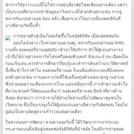
ทำการวิจัยว่าระบบนี้ไม่ใช่การพนันที่อาศัยโชคเพียงอย่างเดียว แต่ว่า
เป็นระบบที่สามารถนำข้อมูลมาวิเคราะห์ได้ ยกตัวอย่างเช่น การดู
สลากกินแบ่งฮานอย ย้อน หลัง เพื่อหาแนวโน้มรวมทั้งแพทเทิร์นที่
บางทีอาจเกิดขึ้นซ้ำ
การขยายตัวสู่เมืองไทยเกิดขึ้นในสมัยดิจิทัล เมื่อแพลตฟอร์ม
ออนไลน์อย่าง เว็บหวยฮานอย ruay, สลากกินแบ่งฮานอย lotto,
รวมทั้ง ลอตเตอรี่ฮานอยlotto เข้ามาให้บริการ ทำให้ผู้เล่นสามารถ
เข้าถึงได้ง่ายผ่านสมาร์ทโฟนหรือคอมพิวเตอร์ ข้อแนะนำละเอียดเป็น
ก่อนเริ่มเล่น ควรทำการศึกษาเรียนรู้และทำการค้นคว้าประวัติศาสตร์
นี้เพื่อเข้าใจว่าทำไม ลอตเตอรี่ฮานอย ก็เลยมีองค์ประกอบที่มั่นคงจะ
ยกตัวอย่างเช่น การออกรางวัลที่ใช้เครื่องสุ่มตัวเลขมาตรฐานสากล
ซึ่งช่วยลดความเสี่ยงจากการโกง นอกเหนือจากนี้ การทำความเข้าใจ
ที่มาจะช่วยทำให้คุณมองเห็นว่า ลอตเตอรี่ฮานอย มีหน้าที่ทางด้าน
สังคม ดังเช่นว่า การนำรายได้ส่วนใดส่วนหนึ่งไปพัฒนาชุมชนใน
เวียดนาม ซึ่งเป็นแรงจูงใจให้ผู้เล่นเล่นอย่างมีความรับผิดชอบ โดยไม่
ดูมันเป็นทางลัดสู่ความร่ำรวยแต่อย่างเดียว
ในทางของการพัฒนา หวยฮานอยวันนี้ ได้วิวัฒนาการจากระบบ
กระดาษแบบดั้งเดิมสู่แพลตฟอร์มดิจิทัลที่นำสมัย โดยมีการถ่ายทอด