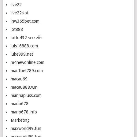
live22
live22slot
lnw365bet.com
lot888
lotto432 ทางเข้า
luis16888.com
luke999.net
m4newonline.com
mac1bet789.com
macau69
macau888.win
marinapluss.com
mario678
mario678.info
Marketing
maxworld99.fun
maxworld99.fun