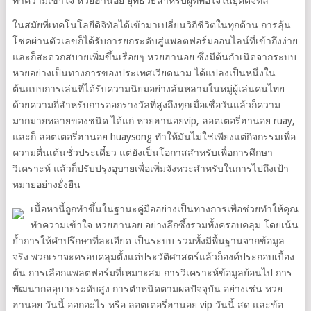
ทำความเข้าใจ หวยฮานอย ยุทธวิธีสำหรับผู้ที่พอใจในยุคดิจิทัล
ในสมัยที่เทคโนโลยีดิจิทัลได้เข้ามาเปลี่ยนวิถีชีวิตในทุกด้าน การลุ้น
โชคผ่านตัวเลขก็ได้รับการยกระดับสู่แพลตฟอร์มออนไลน์ที่เข้าถึงง่าย
และก็สะดวกสบายเพิ่มขึ้นเรื่อยๆ หวยฮานอย ซึ่งมีต้นกำเนิดจากระบบ
หวยอย่างเป็นทางการของประเทศเวียดนาม ได้แปลงเป็นหนึ่งใน
ต้นแบบการเล่นที่ได้รับความนิยมอย่างล้นหลามในหมู่ผู้เล่นคนไทย
ด้วยความถี่สำหรับการออกรางวัลที่สูงถึงทุกเมื่อเชื่อวันแล้วก็ความ
มากมายหลายของชนิด ได้แก่ หวยฮานอยvip, ลอตเตอรี่ฮานอย ruay,
และก็ ลอตเตอรี่ฮานอย huaysong ทำให้มันไม่ใช่เพียงแต่กิจกรรมเพื่อ
ความตื่นเต้นชั่วประเดี๋ยว แต่ยังเป็นโอกาสสำหรับเพื่อการศึกษา
วิเคราะห์ แล้วก็ปรับปรุงอุบายเพื่อเพิ่มจังหวะสำหรับในการไปถึงเป้า
หมายอย่างยั่งยืน
เนื้อหานี้ถูกทำขึ้นในฐานะคู่มืออย่างเป็นทางการเพื่อช่วยทำให้คุณ
ทำความเข้าใจ หวยฮานอย อย่างลึกซึ้งรวมทั้งครอบคลุม โดยเน้น
ย้ำการให้คำปรึกษาที่ละเอียด เป็นระบบ รวมทั้งมีพื้นฐานจากข้อมูล
จริง พวกเราจะครอบคลุมตั้งแต่ประวัติศาสตร์แล้วก็องค์ประกอบเบื้อง
ต้น การเลือกแพลตฟอร์มที่เหมาะสม การวิเคราะห์ข้อมูลย้อนไป การ
พัฒนากลอุบายระดับสูง การตำหนิดตามผลปัจจุบัน อย่างเช่น หวย
ฮานอย วันนี้ ออกอะไร หรือ ลอตเตอรี่ฮานอย vip วันนี้ สด และข้อ