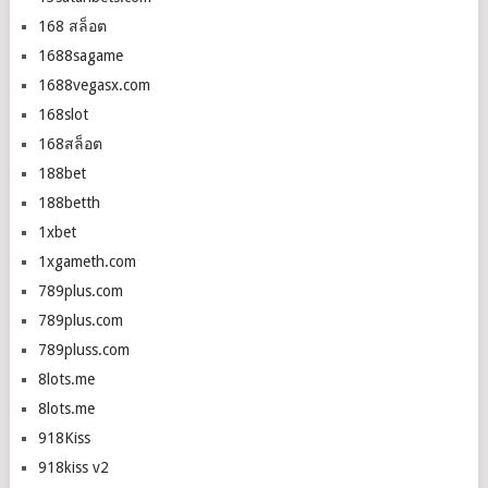
168 สล็อต
1688sagame
1688vegasx.com
168slot
168สล็อต
188bet
188betth
1xbet
1xgameth.com
789plus.com
789plus.com
789pluss.com
8lots.me
8lots.me
918Kiss
918kiss v2