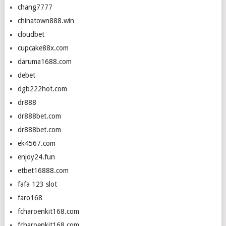
chang7777
chinatown888.win
cloudbet
cupcake88x.com
daruma1688.com
debet
dgb222hot.com
dr888
dr888bet.com
dr888bet.com
ek4567.com
enjoy24.fun
etbet16888.com
fafa 123 slot
faro168
fcharoenkit168.com
fcharoenkit168.com