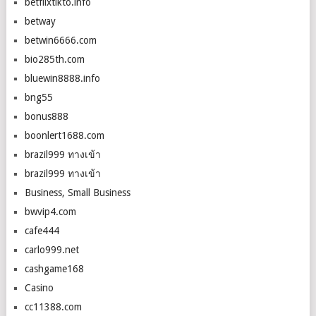
betflixtikto.info
betway
betwin6666.com
bio285th.com
bluewin8888.info
bng55
bonus888
boonlert1688.com
brazil999 ทางเข้า
brazil999 ทางเข้า
Business, Small Business
bwvip4.com
cafe444
carlo999.net
cashgame168
Casino
cc11388.com