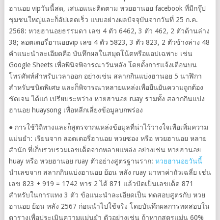
ฮานอย vipวันนี้สด, เสนอแนะติดตาม หวยฮานอย facebook ที่มีกรุ๊ป
ชุมชนใหญ่และก็อัปเดตเร็ว แบบอย่างผลปัจจุบันจากวันที่ 25 ก.ค.
2568: หวยฮานอยธรรมดา เลข 4 ตัว 6462, 3 ตัว 462, 2 ตัวด้านล่าง
38; ลอตเตอรี่ฮานอยvip เลข 4 ตัว 5823, 3 ตัว 823, 2 ตัวข้างล่าง 48
คำแนะนำละเอียดคือ บันทึกผลในสมุดโน้ตหรือแอปเฉพาะ เช่น
Google Sheets เพื่อพินิจพิจารณาวันหลัง โดยตั้งการแจ้งเตือนบน
โทรศัพท์สำหรับเวลาออก อย่างเช่น สลากกินแบ่งฮานอย 5 นาฬิกา
สำหรับชนิดพิเศษ และก็พิจารณาหลายแหล่งเพื่อยืนยันความถูกต้อง
ชัดเจน ได้แก่ เปรียบระหว่าง หวยฮานอย ruay รวมทั้ง สลากกินแบ่ง
ฮานอย huaysong เพื่อหลีกเลี่ยงข้อมูลบกพร่อง
● การใช้วิถีทางและก็สูตรจากแหล่งข้อมูลที่น่าไว้วางใจเพื่อเพิ่มความ
แม่นยำ: เรียนจาก ลอตเตอรี่ฮานอย หวยซอง หรือ หวยฮานอย หลาย
สํานัก ที่เก็บรวบรวมเลขเด็ดจากหลายแหล่ง อย่างเช่น หวยฮานอย
huay หรือ หวยฮานอย ruay ตัวอย่างสูตรฐานราก:
หวยฮานอยวันนี้
นำเลขจาก สลากกินแบ่งฮานอย ย้อน หลัง ruay มาหาค่าถัวเฉลี่ย เช่น
เลข 823 + 919 = 1742 หาร 2 ได้ 871 แล้วปัดเป็นเลขเด็ด 871
สำหรับในการแทง 3 ตัว ข้อแนะนำละเอียดเป็น ทดสอบสูตรกับ หวย
ฮานอย ย้อน หลัง 2567 ก่อนนำไปใช้จริง โดยบันทึกผลการทดสอบใน
ตารางเพื่อประเมินความแม่นยำ ตัวอย่างเช่น ถ้าหากสูตรแม่น 60%