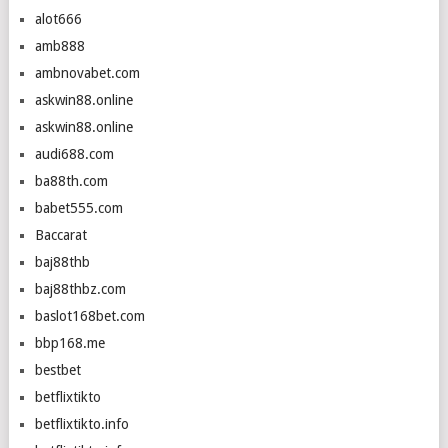
alot666
amb888
ambnovabet.com
askwin88.online
askwin88.online
audi688.com
ba88th.com
babet555.com
Baccarat
baj88thb
baj88thbz.com
baslot168bet.com
bbp168.me
bestbet
betflixtikto
betflixtikto.info