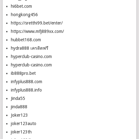
hi6bet.com
hongkong456
https://sretthi99.bet/enter/
https://www.mfj889xx.com/
hubbet168.com
hydra888 เครดิตฟรี
hyperclub-casino.com
hyperclub-casino.com
ib888pro.bet
infyplus888.com
infyplus888.info
Jinda55
jinda888
Joker123
joker123auto
joker123th