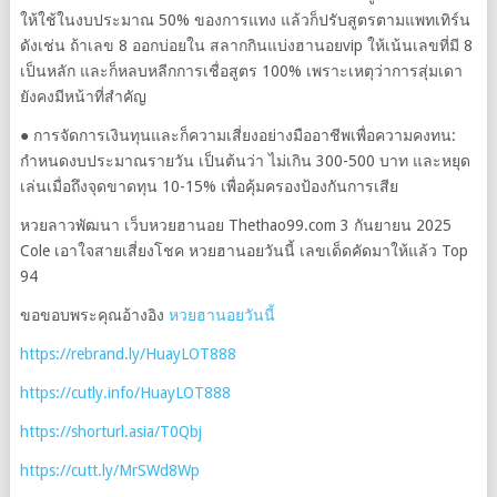
ให้ใช้ในงบประมาณ 50% ของการแทง แล้วก็ปรับสูตรตามแพทเทิร์น
ดังเช่น ถ้าเลข 8 ออกบ่อยใน สลากกินแบ่งฮานอยvip ให้เน้นเลขที่มี 8
เป็นหลัก และก็หลบหลีกการเชื่อสูตร 100% เพราะเหตุว่าการสุ่มเดา
ยังคงมีหน้าที่สำคัญ
● การจัดการเงินทุนและก็ความเสี่ยงอย่างมืออาชีพเพื่อความคงทน:
กำหนดงบประมาณรายวัน เป็นต้นว่า ไม่เกิน 300-500 บาท และหยุด
R/
เล่นเมื่อถึงจุดขาดทุน 10-15% เพื่อคุ้มครองป้องกันการเสีย
/
หวยลาวพัฒนา เว็บหวยฮานอย Thethao99.com 3 กันยายน 2025
Cole เอาใจสายเสี่ยงโชค หวยฮานอยวันนี้ เลขเด็ดคัดมาให้แล้ว Top
94
ขอขอบพระคุณอ้างอิง
หวยฮานอยวันนี้
https://rebrand.ly/HuayLOT888
https://cutly.info/HuayLOT888
https://shorturl.asia/T0Qbj
https://cutt.ly/MrSWd8Wp