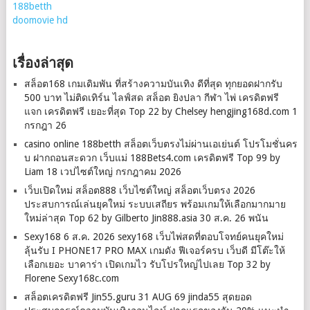
188betth
doomovie hd
เรื่องล่าสุด
สล็อต168 เกมเดิมพัน ที่สร้างความบันเทิง ดีที่สุด ทุกยอดฝากรับ
500 บาท ไม่ติดเทิร์น ไลฟ์สด สล็อต ยิงปลา กีฬา ไพ่ เครดิตฟรี
แจก เครดิตฟรี เยอะที่สุด Top 22 by Chelsey hengjing168d.com 1
กรกฎา 26
casino online 188betth สล็อตเว็บตรงไม่ผ่านเอเย่นต์ โปรโมชั่นคร
บ ฝากถอนสะดวก เว็บแม่ 188Bets4.com เครดิตฟรี Top 99 by
Liam 18 เวปไซต์ใหญ่ กรกฎาคม 2026
เว็บเปิดใหม่ สล็อต888 เว็บไซต์ใหญ่ สล็อตเว็บตรง 2026
ประสบการณ์เล่นยุคใหม่ ระบบเสถียร พร้อมเกมให้เลือกมากมาย
ใหม่ล่าสุด Top 62 by Gilberto Jin888.asia 30 ส.ค. 26 พนัน
Sexy168 6 ส.ค. 2026 sexy168 เว็บไพ่สดที่ตอบโจทย์คนยุคใหม่
ลุ้นรับ I PHONE17 PRO MAX เกมดัง ฟีเจอร์ครบ เว็บดี มีโต๊ะให้
เลือกเยอะ บาคาร่า เปิดเกมไว รับโปรใหญ่ไปเลย Top 32 by
Florene Sexy168c.com
สล็อตเครดิตฟรี Jin55.guru 31 AUG 69 jinda55 สุดยอด