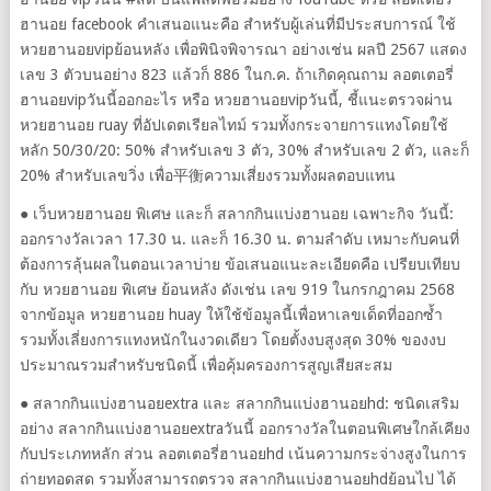
ฮานอย facebook คำเสนอแนะคือ สำหรับผู้เล่นที่มีประสบการณ์ ใช้
หวยฮานอยvipย้อนหลัง เพื่อพินิจพิจารณา อย่างเช่น ผลปี 2567 แสดง
เลข 3 ตัวบนอย่าง 823 แล้วก็ 886 ในก.ค. ถ้าเกิดคุณถาม ลอตเตอรี่
ฮานอยvipวันนี้ออกอะไร หรือ หวยฮานอยvipวันนี้, ชี้แนะตรวจผ่าน
หวยฮานอย ruay ที่อัปเดตเรียลไทม์ รวมทั้งกระจายการแทงโดยใช้
หลัก 50/30/20: 50% สำหรับเลข 3 ตัว, 30% สำหรับเลข 2 ตัว, และก็
20% สำหรับเลขวิ่ง เพื่อ平衡ความเสี่ยงรวมทั้งผลตอบแทน
● เว็บหวยฮานอย พิเศษ และก็ สลากกินแบ่งฮานอย เฉพาะกิจ วันนี้:
ออกรางวัลเวลา 17.30 น. และก็ 16.30 น. ตามลำดับ เหมาะกับคนที่
ต้องการลุ้นผลในตอนเวลาบ่าย ข้อเสนอแนะละเอียดคือ เปรียบเทียบ
กับ หวยฮานอย พิเศษ ย้อนหลัง ดังเช่น เลข 919 ในกรกฎาคม 2568
จากข้อมูล หวยฮานอย huay ให้ใช้ข้อมูลนี้เพื่อหาเลขเด็ดที่ออกซ้ำ
รวมทั้งเลี่ยงการแทงหนักในงวดเดียว โดยตั้งงบสูงสุด 30% ของงบ
ประมาณรวมสำหรับชนิดนี้ เพื่อคุ้มครองการสูญเสียสะสม
● สลากกินแบ่งฮานอยextra และ สลากกินแบ่งฮานอยhd: ชนิดเสริม
อย่าง สลากกินแบ่งฮานอยextraวันนี้ ออกรางวัลในตอนพิเศษใกล้เคียง
กับประเภทหลัก ส่วน ลอตเตอรี่ฮานอยhd เน้นความกระจ่างสูงในการ
ถ่ายทอดสด รวมทั้งสามารถตรวจ สลากกินแบ่งฮานอยhdย้อนไป ได้