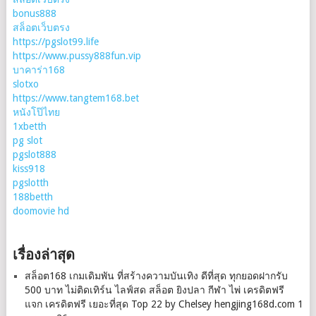
bonus888
สล็อตเว็บตรง
https://pgslot99.life
https://www.pussy888fun.vip
บาคาร่า168
slotxo
https://www.tangtem168.bet
หนังโป๊ไทย
1xbetth
pg slot
pgslot888
kiss918
pgslotth
188betth
doomovie hd
เรื่องล่าสุด
สล็อต168 เกมเดิมพัน ที่สร้างความบันเทิง ดีที่สุด ทุกยอดฝากรับ
500 บาท ไม่ติดเทิร์น ไลฟ์สด สล็อต ยิงปลา กีฬา ไพ่ เครดิตฟรี
แจก เครดิตฟรี เยอะที่สุด Top 22 by Chelsey hengjing168d.com 1