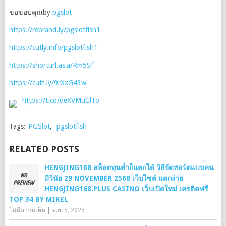
ขอขอบคุณby
pgslot
https://rebrand.ly/pgslotfish1
https://cutly.info/pgslotfish1
https://shorturl.asia/Rm5Sf
https://cutt.ly/9rXxG43w
https://t.co/deXVMuClTo
Tags:
PGSlot
,
pgslotfish
RELATED POSTS
HENGJING168 สล็อตทุนต่ำก็แตกได้ วิธีจัดพอร์ตแบบคน
มีวินัย 29 NOVEMBER 2568 เว็บไซต์ แตกง่าย
HENGJING168.PLUS CASINO เว็บเปิดใหม่ เครดิตฟรี
TOP 34 BY MIKEL
ไม่มีความเห็น
|
พ.ย. 5, 2025