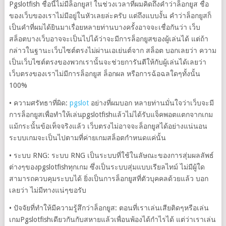
Pgslotfish ชื่อนี้ไม่มีล็อกยูส! ในช่วงเวลาที่ผมคิดถึงคำว่าล็อกยูส ชื่อ
ของเว็บของเราไม่มีอยู่ในหัวเลยล่ะครับ แต่ถึงแบบงั้น คำว่าล็อกยูสก็
เป็นคำที่ผมได้ยินมาเรื่อยหลายท่านบางครั้งอาจจะเชื่อกันว่า เว็บ
สล็อตบางเว็บอาจจะเป็นไปได้ว่าจะมีการล็อกยูสของผู้เล่นได้ แต่ถ้า
กล่าวในฐานะเว็บไซต์ตรงไม่ผ่านเอเย่นต์จาก สล็อต บอกเลยว่า ความ
เป็นเว็บไซต์ตรงของพวกเรานั้นจะช่วยการันตีให้กับผู้เล่นได้เลยว่า
เว็บตรงของเราไม่มีการล็อกยูส ล็อกผล หรือการฉ้อฉลใดๆทั้งนั้น
100%
• ความศรัทธาที่ผิด:
pgslot
อย่างที่ผมบอก หลายท่านมั่นใจว่าเว็บจะมี
การล็อกยูสเพื่อทำให้เล่นpgslotfishแล้วไม่ได้รับแจ็คพอตแตกจากเกม
แม้กระนั้นข้อเท็จจริงแล้ว เว็บตรงไม่อาจจะล็อกยูสได้อย่างแน่นอน
ระบบเกมจะเป็นไปตามที่ค่ายเกมสล็อตกำหนดแค่นั้น
• ระบบ RNG: ระบบ RNG เป็นระบบที่ใช้ในลัษณะของการสุ่มผลลัพธ์
ต่างๆของpgslotfishทุกเกม ซึ่งเป็นระบบสุ่มแบบเรียลไทม์ ไม่มีผู้ใด
สามารถควบคุมระบบได้ ยิ่งเป็นการล็อกยูสที่ตัวบุคคลด้วยแล้ว บอก
เลยว่า ไม่มีทางแน่ๆขอรับ
• ปัจจัยที่ทำให้มีความรู้สึกว่าล็อกยูส: ตอนที่เราเล่นเสียติดๆหรือเล่น
เกมPgslotfishเดียวกันกับสหายแล้วเพื่อนพ้องได้กำไรได้ แต่ว่าเราเล่น