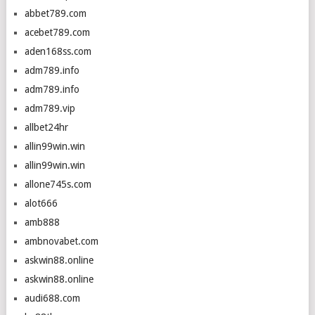
abbet789.com
acebet789.com
aden168ss.com
adm789.info
adm789.info
adm789.vip
allbet24hr
allin99win.win
allin99win.win
allone745s.com
alot666
amb888
ambnovabet.com
askwin88.online
askwin88.online
audi688.com