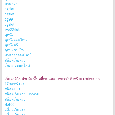
บาคาร่า
pgslot
pgslot
pg99
pgslot
live22slot
ดูหนัง
ดูหนังออนไลน์
ดูหนังฟรี
ดูหนังชนโรง
บาคาร่าออนไลน์
สล็อตเว็บตรง
เว็บหวยออนไลน์
เว็บคาสิโนน่าเล่น ทั้ง
สล็อต
และ
บาคาร่า
ตึงจริงแตกบ่อยมาก
โจ๊กเกอร์123
สล็อต168
สล็อตเว็บตรง แตกง่าย
สล็อตเว็บตรง
slot66
สล็อตเว็บตรง
สล็อตเว็บตรง