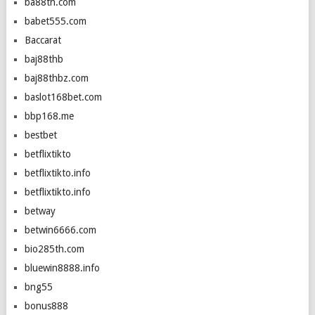
ba88th.com
babet555.com
Baccarat
baj88thb
baj88thbz.com
baslot168bet.com
bbp168.me
bestbet
betflixtikto
betflixtikto.info
betflixtikto.info
betway
betwin6666.com
bio285th.com
bluewin8888.info
bng55
bonus888