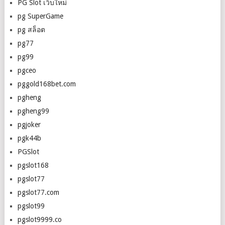
PG Slot เว็บใหม่
pg SuperGame
pg สล็อต
pg77
pg99
pgceo
pggold168bet.com
pgheng
pgheng99
pgjoker
pgk44b
PGSlot
pgslot168
pgslot77
pgslot77.com
pgslot99
pgslot9999.co