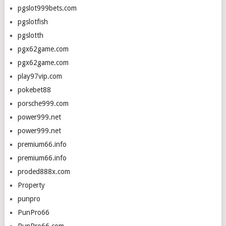
pgslot999bets.com
pgslotfish
pgslotth
pgx62game.com
pgx62game.com
play97vip.com
pokebet88
porsche999.com
power999.net
power999.net
premium66.info
premium66.info
proded888x.com
Property
punpro
PunPro66