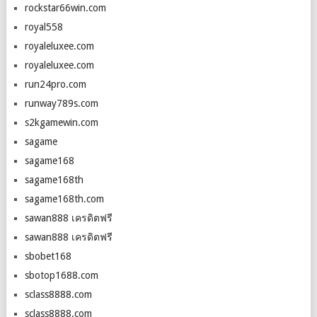
rockstar66win.com
royal558
royaleluxee.com
royaleluxee.com
run24pro.com
runway789s.com
s2kgamewin.com
sagame
sagame168
sagame168th
sagame168th.com
sawan888 เครดิตฟรี
sawan888 เครดิตฟรี
sbobet168
sbotop1688.com
sclass8888.com
sclass8888.com