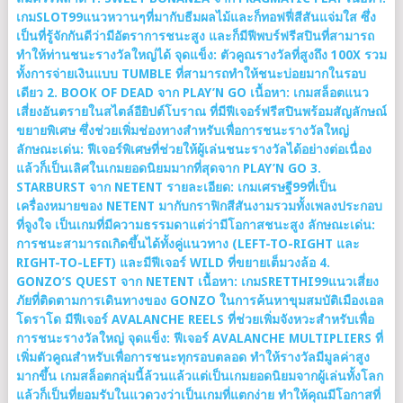
เกมSLOT99แนวหวานๆที่มากับธีมผลไม้และก็ทอฟฟี่สีสันแจ่มใส ซึ่ง
เป็นที่รู้จักกันดีว่ามีอัตราการชนะสูง และก็มีฟีพบร์ฟรีสปินที่สามารถ
ทำให้ท่านชนะรางวัลใหญ่ได้ จุดแข็ง: ตัวคูณรางวัลที่สูงถึง 100X รวม
ทั้งการจ่ายเงินแบบ TUMBLE ที่สามารถทำให้ชนะบ่อยมากในรอบ
เดียว 2. BOOK OF DEAD จาก PLAY’N GO เนื้อหา: เกมสล็อตแนว
เสี่ยงอันตรายในสไตล์อียิปต์โบราณ ที่มีฟีเจอร์ฟรีสปินพร้อมสัญลักษณ์
ขยายพิเศษ ซึ่งช่วยเพิ่มช่องทางสำหรับเพื่อการชนะรางวัลใหญ่
ลักษณะเด่น: ฟีเจอร์พิเศษที่ช่วยให้ผู้เล่นชนะรางวัลได้อย่างต่อเนื่อง
แล้วก็เป็นเลิศในเกมยอดนิยมมากที่สุดจาก PLAY’N GO 3.
STARBURST จาก NETENT รายละเอียด: เกมเศรษฐี99ที่เป็น
เครื่องหมายของ NETENT มากับกราฟิกสีสันงามรวมทั้งเพลงประกอบ
ที่จูงใจ เป็นเกมที่มีความธรรมดาแต่ว่ามีโอกาสชนะสูง ลักษณะเด่น:
การชนะสามารถเกิดขึ้นได้ทั้งคู่แนวทาง (LEFT-TO-RIGHT และ
RIGHT-TO-LEFT) และมีฟีเจอร์ WILD ที่ขยายเต็มวงล้อ 4.
GONZO’S QUEST จาก NETENT เนื้อหา: เกมSRETTHI99แนวเสี่ยง
ภัยที่ติดตามการเดินทางของ GONZO ในการค้นหาขุมสมบัติเมืองเอล
โดราโด มีฟีเจอร์ AVALANCHE REELS ที่ช่วยเพิ่มจังหวะสำหรับเพื่อ
การชนะรางวัลใหญ่ จุดแข็ง: ฟีเจอร์ AVALANCHE MULTIPLIERS ที่
เพิ่มตัวคูณสำหรับเพื่อการชนะทุกรอบตลอด ทำให้รางวัลมีมูลค่าสูง
มากขึ้น เกมสล็อตกลุ่มนี้ล้วนแล้วแต่เป็นเกมยอดนิยมจากผู้เล่นทั้งโลก
แล้วก็เป็นที่ยอมรับในแวดวงว่าเป็นเกมที่แตกง่าย ทำให้คุณมีโอกาสที่