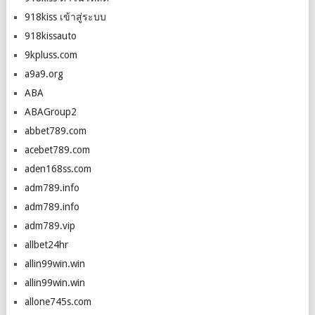
918kiss เข้าสู่ระบบ
918kissauto
9kpluss.com
a9a9.org
ABA
ABAGroup2
abbet789.com
acebet789.com
aden168ss.com
adm789.info
adm789.info
adm789.vip
allbet24hr
allin99win.win
allin99win.win
allone745s.com