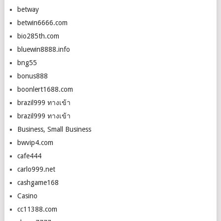
betway
betwin6666.com
bio285th.com
bluewin8888.info
bng55
bonus888
boonlert1688.com
brazil999 ทางเข้า
brazil999 ทางเข้า
Business, Small Business
bwvip4.com
cafe444
carlo999.net
cashgame168
Casino
cc11388.com