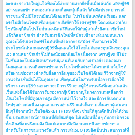
จะชนะรางวัลใหญ่แจ็คพ็อตได้ง่ายดายมากยิ่งขึ้นเมื่อเล่นกับ เศรษฐี99
อย่ารอคอยช้า ทดลองเล่นเกมสล็อตกลุ่มนี้แล้วก็สัมผัสประสบการณ์
การชนะที่ไม่มีใครเหมือนได้เลยครับ! โปรโมชั่นเครดิตฟรีเยอะ แจก
จริงไม่มีเงื่อนไขซับซ้อนยุ่งยาก สิ่งที่ทำให้ เศรษฐี99 โดดเด่นกว่าเว็บ
ไซต์อื่นๆก็คือโปรโมชั่นเครดิตฟรีที่แจกให้กับผู้เล่นทั้งยังสมาชิกใหม่
แล้วก็สมาชิกเก่า สำหรับสมาชิกใหม่ที่สมัครเข้ามาเล่นเกมหนแรก
คุณจะได้รับเครดิตฟรีในทันทีหลังจากการสมัคร ซึ่งสามารถใช้
ประโยชน์เล่นเกมเศรษฐี99ที่คุณพอใจได้โดยไม่ต้องลงทุนเงินของคุณ
เอง ส่วนสมาชิกเก่าก็ไม่ต้องน้อยอกน้อยใจ เนื่องจาก เศรษฐี99 มีโปร
โมชั่นและโบนัสพิเศษสำหรับผู้เล่นที่เล่นกับทางเราอย่างตลอดมา
โดยคุณสามารถติดตามข่าวสารโปรโมชั่นต่างๆได้จากหน้าเว็บไซต์
หรือผ่านช่องทางสำหรับสื่อสารอื่นๆของเว็บไซต์ได้เลย รีวิวจากผู้ใช้
งานจริง เชื่อมั่นได้ในคุณภาพ เพื่อคุณมั่นใจสำหรับเพื่อการเลือกใช้
บริการ เศรษฐี99 นอกจากจะมีการรีวิวจากผู้ใช้งานจริงที่เคยเล่นแล้ว
เว็บแห่งนี้ยังได้รับการรับรองจากผู้เชี่ยวชาญในวงการเกมสล็อตว่า
เป็นเว็บไซต์ที่มีคุณภาพสูง มีความน่าไว้วางใจ และมีการอัปเดตเกม
ใหม่ๆอย่างต่อเนื่อง คุณสามารถอ่านรีวิวแล้วก็ความเห็นจากผู้เล่นคน
อื่นๆได้จากหน้าเว็บไซต์SRETTHI99 ซึ่งจะช่วยให้คุณตัดสินใจได้ง่าย
ขึ้น ประสบการณ์การเล่นที่ดีเยี่ยมที่สุด ไม่เหมือนที่อื่นๆ กับกราฟิกรวม
ทั้งเสียงที่สมจริงสมจัง ถึงแม้เล่นบนมือถือ นอกเหนือจากช่องทาง
สำหรับในการชนะรางวัลแล้ว การเล่นSLOT99ยังเป็นประสบการณ์ที่