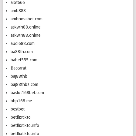
alot666
amb888
ambnovabet.com
askwin88.online
askwin88.online
audi688.com
ba88th.com
babet555.com
Baccarat
baj88thb
baj88thbz.com
baslot168bet.com
bbp168.me
bestbet
betflixtikto
betflixtikto.info
betflixtikto.info