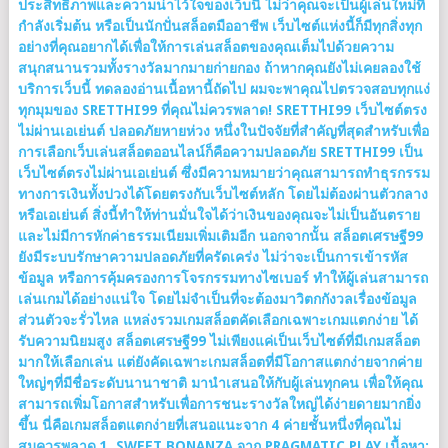
ประสิทธิภาพและความน่าไว้ใจของเว็บนี้ ไม่ว่าคุณจะเป็นผู้เล่นใหม่ที่
กำลังเริ่มต้น หรือเป็นนักปั่นสล็อตมืออาชีพ เว็บไซต์แห่งนี้ก็มีทุกสิ่งทุก
อย่างที่คุณอยากได้เพื่อให้การเล่นสล็อตของคุณเต็มไปด้วยความ
สนุกสนานรวมทั้งรางวัลมากมายก่ายกอง ถ้าหากคุณยังไม่เคยลองใช้
บริการเว็บนี้ ทดลองอ่านเนื้อหานี้ถัดไป ผมจะพาคุณไปตรวจสอบทุกแง่
ทุกมุมของ SRETTHI99 ที่คุณไม่ควรพลาด! SRETTHI99 เว็บไซต์ตรง
ไม่ผ่านเอเย่นต์ ปลอดภัยหายห่วง หนึ่งในปัจจัยที่สำคัญที่สุดสำหรับเพื่อ
การเลือกเว็บเล่นสล็อตออนไลน์ก็คือความปลอดภัย SRETTHI99 เป็น
เว็บไซต์ตรงไม่ผ่านเอเย่นต์ ซึ่งมีความหมายว่าคุณสามารถทำธุรกรรม
ทางการเงินทั้งปวงได้โดยตรงกับเว็บไซต์หลัก โดยไม่ต้องผ่านตัวกลาง
หรือเอเย่นต์ สิ่งนี้ทำให้ท่านมั่นใจได้ว่าเงินของคุณจะไม่เป็นอันตราย
และไม่มีการหักค่าธรรมเนียมเพิ่มเติมอีก นอกจากนั้น สล็อตเศรษฐี99
ยังมีระบบรักษาความปลอดภัยที่ครัดเคร่ง ไม่ว่าจะเป็นการเข้ารหัส
ข้อมูล หรือการคุ้มครองการโจรกรรมทางไซเบอร์ ทำให้ผู้เล่นสามารถ
เล่นเกมได้อย่างแน่ใจ โดยไม่จำเป็นที่จะต้องมาวิตกกังวลเรื่องข้อมูล
ส่วนตัวจะรั่วไหล แหล่งรวมเกมสล็อตคัดเลือกเฉพาะเกมแตกง่าย ได้
รับความนิยมสูง สล็อตเศรษฐี99 ไม่เพียงแค่เป็นเว็บไซต์ที่มีเกมสล็อต
มากให้เลือกเล่น แต่ยังคัดเฉพาะเกมสล็อตที่มีโอกาสแตกง่ายจากค่าย
ใหญ่ๆที่มีชื่อระดับนานาชาติ มานำเสนอให้กับผู้เล่นทุกคน เพื่อให้คุณ
สามารถเพิ่มโอกาสสำหรับเพื่อการชนะรางวัลใหญ่ได้ง่ายดายมากยิ่ง
ขึ้น นี่คือเกมสล็อตแตกง่ายที่เสนอแนะจาก 4 ค่ายชั้นหนึ่งที่คุณไม่
สมควรพลาด 1. SWEET BONANZA จาก PRAGMATIC PLAY เนื้อหา: