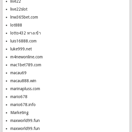
live22
live22slot
lnw365bet.com
lot888
lotto432 ทางเข้า
luis16888.com
luke999.net
m4newonline.com
mac1bet789.com
macau69
macau888.win
marinapluss.com
mario678
mario678.info
Marketing
maxworld99.fun
maxworld99.fun