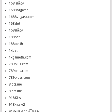
168 สล็อต
1688sagame
1688vegasx.com
168slot
168สล็อต
188bet
188betth
1xbet
1xgameth.com
789plus.com
789plus.com
789pluss.com
8lots.me
8lots.me
918Kiss
918kiss v2
918kiss ดาวน์โหลด