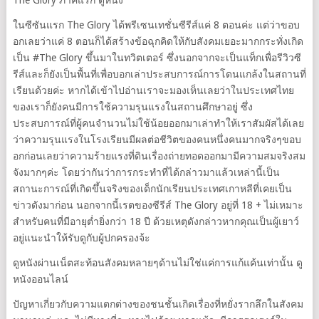
The Glory ภาคแรก ดูหนัง
ในซีซันแรก The Glory ได้พรีเซนเทชั่นซีรีส์แค่ 8 ตอนค่ะ แต่ว่าขอบ
อกเลยว่าแค่ 8 ตอนก็ได้สร้างข้อฉุกคิดให้กับสังคมเยอะมากกระทั่งเกิด
เป็น #The Glory ขึ้นมาในทวิตเตอร์ ซึ่งนอกจากจะเป็นแท็กเพื่อรีวิวซี
รีส์และก็ยังเป็นพื้นที่เพื่อบอกเล่าประสบการณ์การโดนแกล้งในสถานที่
เรียนด้วยค่ะ หากได้เข้าไปอ่านเราจะมองเห็นเลยว่าในประเทศไทย
ของเราก็ยังคนมีการใช้ความรุนแรงในสถานศึกษาอยู่ ซึ่ง
ประสบการณ์ที่ผู้คนจำนวนไม่ใช้น้อยออกมาเล่าทำให้เราสัมผัสได้เลย
ว่าความรุนแรงในโรงเรียนมีผลต่อชีวิตของคนหนึ่งคนมากจริงๆขอบ
อกก่อนเลยว่าความร้ายแรงที่ดินเรื่องถ่ายทอดออกมามีความสมจริงสม
จังมากๆค่ะ โดยว่ากันว่าการกระทำที่ได้กล่าวมาแล้วเหล่านี้เป็น
สถานะการณ์ที่เกิดขึ้นจริงของเด็กนักเรียนประเทศเกาหลีที่เคยเป็น
ข่าวดังมาก่อน นอกจากนี้เรตของซีรีส์ The Glory อยู่ที่ 18 + ไม่เหมาะ
สำหรับคนที่มีอายุต่ำยิ่งกว่า 18 ปี ด้วยเหตุดังกล่าวหากคุณเป็นผู้เยาว์
อยู่แนะนำให้รับดูกับผู้ปกครองจ้ะ
ดูหนังผ่านเน็ตสะท้อนสังคมหลายๆด้านไม่ใช่แค่การแก้แค้นเท่านั้น ดู
หนังออนไลน์
ปัญหาเกี่ยวกับความแตกต่างของชนชั้นเกิดเรื่องที่หยั่งรากลึกในสังคม