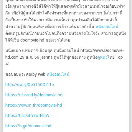
งอื่นๆเพราะทางซีรีส์ได้ทำให้ผู้แสดงทุกตัวมีเวลาบนหน้าจอเกือบเท่าๆ
กัน เพื่อให้ผู้ชมได้เข้าใจถึงท่าทางที่แตกต่างของพวกเขา ยิ่งไปกว่านี้
ยังเป็นการทำให้พวกเรามีความเห็นว่ามุนป่าดงอึนได้ศึกษาแล้วก็
ทำความรู้จักกับคนที่เธอต้องการล้างแค้นมากยิ่งขึ้น
หนังออนไลน์
ตั้งแต่รูปลักษณ์ภายนอกไปจนถึงความหวังภายในใจจ้ะ สามารถดูหนัง
ได้ที่เว็บ doomovie-hd ของเราได้เลย
หนังแนว แฟนตาซี ย้อนยุค ดูหนังออนไลน์ https://www.Doomovie-
hd.com 29 ส.ค. 66 Jeanna ดูฟรีได้ทุกช่องทาง ดูหนัง
ดูหนัง
ไทย Top
41
ขอขอบพระคุณby web
หนังออนไลน์
http://ow.ly/XsGT50Ot11o
https://rebrand.ly/doomovie-hd
https://wow.in.th/doomovie-hd
https://t.co/xhYawINrtW
https://is.gd/doomoviehd