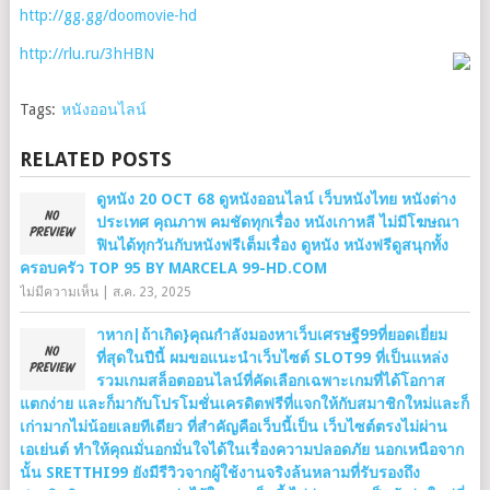
http://gg.gg/doomovie-hd
http://rlu.ru/3hHBN
Tags:
หนังออนไลน์
RELATED POSTS
ดูหนัง 20 OCT 68 ดูหนังออนไลน์ เว็บหนังไทย หนังต่าง
ประเทศ คุณภาพ คมชัดทุกเรื่อง หนังเกาหลี ไม่มีโฆษณา
ฟินได้ทุกวันกับหนังฟรีเต็มเรื่อง ดูหนัง หนังฟรีดูสนุกทั้ง
ครอบครัว TOP 95 BY MARCELA 99-HD.COM
ไม่มีความเห็น
|
ส.ค. 23, 2025
าหาก|ถ้าเกิด}คุณกำลังมองหาเว็บเศรษฐี99ที่ยอดเยี่ยม
ที่สุดในปีนี้ ผมขอแนะนำเว็บไซต์ SLOT99 ที่เป็นแหล่ง
รวมเกมสล็อตออนไลน์ที่คัดเลือกเฉพาะเกมที่ได้โอกาส
แตกง่าย และก็มากับโปรโมชั่นเครดิตฟรีที่แจกให้กับสมาชิกใหม่และก็
เก่ามากไม่น้อยเลยทีเดียว ที่สำคัญคือเว็บนี้เป็น เว็บไซต์ตรงไม่ผ่าน
เอเย่นต์ ทำให้คุณมั่นอกมั่นใจได้ในเรื่องความปลอดภัย นอกเหนือจาก
นั้น SRETTHI99 ยังมีรีวิวจากผู้ใช้งานจริงล้นหลามที่รับรองถึง