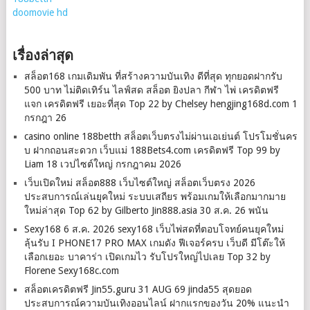
doomovie hd
เรื่องล่าสุด
สล็อต168 เกมเดิมพัน ที่สร้างความบันเทิง ดีที่สุด ทุกยอดฝากรับ
500 บาท ไม่ติดเทิร์น ไลฟ์สด สล็อต ยิงปลา กีฬา ไพ่ เครดิตฟรี
แจก เครดิตฟรี เยอะที่สุด Top 22 by Chelsey hengjing168d.com 1
กรกฎา 26
casino online 188betth สล็อตเว็บตรงไม่ผ่านเอเย่นต์ โปรโมชั่นคร
บ ฝากถอนสะดวก เว็บแม่ 188Bets4.com เครดิตฟรี Top 99 by
Liam 18 เวปไซต์ใหญ่ กรกฎาคม 2026
เว็บเปิดใหม่ สล็อต888 เว็บไซต์ใหญ่ สล็อตเว็บตรง 2026
ประสบการณ์เล่นยุคใหม่ ระบบเสถียร พร้อมเกมให้เลือกมากมาย
ใหม่ล่าสุด Top 62 by Gilberto Jin888.asia 30 ส.ค. 26 พนัน
Sexy168 6 ส.ค. 2026 sexy168 เว็บไพ่สดที่ตอบโจทย์คนยุคใหม่
ลุ้นรับ I PHONE17 PRO MAX เกมดัง ฟีเจอร์ครบ เว็บดี มีโต๊ะให้
เลือกเยอะ บาคาร่า เปิดเกมไว รับโปรใหญ่ไปเลย Top 32 by
Florene Sexy168c.com
สล็อตเครดิตฟรี Jin55.guru 31 AUG 69 jinda55 สุดยอด
ประสบการณ์ความบันเทิงออนไลน์ ฝากแรกของวัน 20% แนะนำ