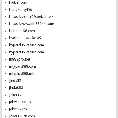
hi6bet.com
hongkong456
https://sretthi99.bet/enter/
https://www.mfj889xx.com/
hubbet168.com
hydra888 เครดิตฟรี
hyperclub-casino.com
hyperclub-casino.com
ib888pro.bet
infyplus888.com
infyplus888.info
Jinda55
jinda888
Joker123
joker123auto
joker123th
Joker123th.com