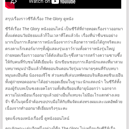
สรุปเรื่องราวซีรีส์เรื่อง The Glory ดูหนัง
ซีรีส์เรื่อง The Glory หนังออนไลน์ เป็นซีรีส์ที่ถ่ายทอดเรื่องราวออกมา
ตั้งแต่ตอนวัยมัธยมแล้วก็ในเวลาที่โตแล้วจ้ะ เรื่องที่น่าชื่นชมอย่าง
มากเป็นการเลือกดาราหนังเนื่องจากว่าเลือกดาราหนังได้ถูกจริตและ
ตรงคาแร็กเตอร์มากๆทั้งผู้แสดงรุ่นเยาว์รวมทั้งดาราหนังรุ่นใหญ่
ถ่ายทอดเรื่องราวออกมาได้ดังเดิมเป๊ะๆซึ่งสามารถสร้างความซาบซึ้ง
ให้กับคนที่รับชมได้ดีเยี่ยมจ้ะ นักเขียนชอบการเลือกนักแสดงที่มาสวม
บทบาทมุนป่าอึนแล้วก็พัคยอนจินตอนวัยรุ่นมากมายๆคนที่รับบทบา
ทมุนดงอึนคือ น้องจองจีโซ ส่วนคนที่เล่นบทพัคยอนจินคือเคยชินเยอึน
ทั้งคู่ถ่ายทอดออกมาได้อย่างยอดเยี่ยมในฐานะนักแสดงนำ ในซีรีส์ทั้ง
สองผู้รับบทเป็นซงฮเยคโยรวมทั้งคิมจียอนที่อายุน้อยกว่า นอกจาก
ความไม่เหมือนเรื่องอายุแล้วอย่างอื่นก็แทบจะไม่มีอะไรแตกต่างเลย
จ๊า ซึ่งในจุดนี้จำต้องขอปรบมือให้กับทีมจัดแต่งทรงผมและเมคอัพด้วย
เนื่องจากทำออกมาดีเยี่ยมจริงๆนะคะ
จุดแข็งของหนังเรื่องนี้ ดูหนังออนไลน์
คุณลักษณะเด่นอีกหนึ่งอย่างก็คือ The Glory ไม่เหมือนกับซีรีส์เรื่อ