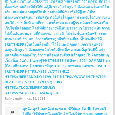
สนุกและน่าตื่นเต้น SLOT99 นำเสนอเกมสล็อตที่มีกราฟิกงามชัดรวม
ทั้งเอฟเฟกต์เสียงที่ทำให้คุณรู้สึกราวกับว่าคุณกำลังเล่นเกมในคาสิโน
จริง เกมแต่ละเกมถูกดีไซน์มาอย่างพิถีพิถัน เพื่อให้ผู้เล่นได้รับ
ประสบการณ์ที่เหมาะสมที่สุด ดังนี้เพื่อให้คุณสามารถจับใจกับการเล่น
เกมได้อย่างเต็มที่ จากที่กล่าวมาทั้งหมด เศรษฐี99 สล็อตเว็บตรง เป็น
เว็บไซต์สล็อตออนไลน์ที่มีทุกอย่างที่ผู้เล่นปรารถนา ไม่ว่าจะเป็นความ
ไม่เป็นอันตราย, เกมที่คัดสรรมาอย่างดี, โปรโมชั่นเครดิตฟรี, ระบบ
ฝาก-ถอนที่เร็ว, และก็การบริการลูกค้าที่ยอดเยี่ยม ทั้งปวงนี้ทำให้
SRETTHI99 เป็นเว็บสล็อตที่น่าไว้ใจและมีคุณค่าแก่การเล่นหรือ
ลงทุน ถ้าคุณกำลังมองหาเว็บไซต์สล็อตที่เหมาะสมที่สุดในปีนี้ อย่า
พลาดที่จะทดลองใช้บริการ สล็อตเศรษฐี99 แล้วคุณจะไม่ผิดหวังแน่ๆ
เว็บสล็อตอันดับ 1 เศรษฐี99 ST99.BIZ 16 สิงหา 2024 DAMARIS คา
สิโน สล็อตเศรษฐี99มาแรงที่สุด TOP 52 ขอขอบคุณมากWEBSITE
SRETTHI99 HTTPS://BIT.LY/ST99-BIZ
HTTPS://REBRAND.LY/ST99-BIZ HTTPS://WOW.IN.TH/ST99-
BIZ HTTPS://CUTT.LY/LEVQCTRO
HTTPS://T.CO/BMPEMO5ULW
HTTPS://SHORTURL.ASIA/Q9BOL
ไม่มีความเห็น
|
ส.ค. 16, 2024
ดูหนัง ดูฟรี คอหนังห้ามพลาด ซีรีย์ยอดฮิต 4K รับชมฟรี
ไม่มีค่าใช้จ่าย หนังออนไลน์ หนังฟรีชัด ๆ ดูสนุกทุกแนว