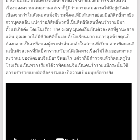
มานานค่ะและไม่มีทางที่จะหายไปด้วย หากแม้จะมีการรณรงค์ใน
เรื่องของความเสมอภาคแต่เราก็รู้ดีว่าความเสมอภาคไม่มีอยู่จริงค่ะ
เนื่องจากว่าในสังคมคนมั่งมีรวมทั้งคนที่มีเส้นสายย่อมมีอภิสิทธิ์มากยิ่ง
กว่าบุคคลอื่น แน่ๆว่าอภิสิทธิ์พวกนี้เป็นสิทธิพิเศษที่คนร่ำรวยมีมา
ตั้งแต่เกิดค่ะ โดยในเรื่อง The Glory มุนดงอึนเป็นตัวละครที่ฐานะยาก
แค้น คุณอยากได้มีชีวิตที่ดีขึ้นเลยตั้งใจเรียนมาก แต่ว่าสุดท้ายคุณก็
ต้องกลายเป็นเหยื่อของผู้กระทำลั่นแกล้งในสถานที่เรียน ส่วนพัคยอนจิ
นเป็นตัวละครที่มีแบ็คกราวเกรียวน์ดีเลิศทางเรื่องไม่ได้เผยออกมานะ
คะว่าแม่ของพัคยอนจินมีอาชีพอะไร แต่ว่าก็มีตำรวจแล้วก็คุณครูใน
โรงเรียนเป็นพวก เรียกได้ว่าพัคยอนจินเป็นคนร่ำรวยแม้กระนั้นใช้
ความร่ำรวยแบบผิดศีลธรรมและก็ความเป็นมนุษย์อย่างยิ่ง