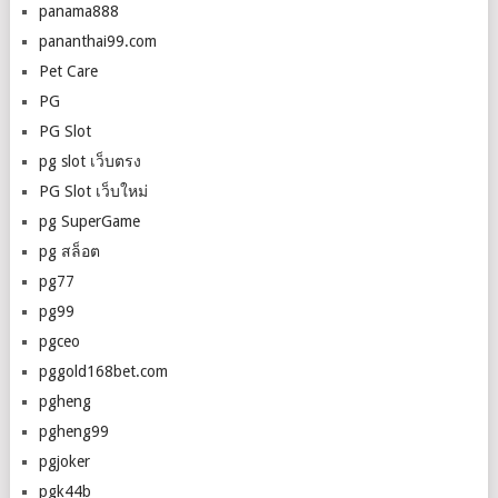
panama888
pananthai99.com
Pet Care
PG
PG Slot
pg slot เว็บตรง
PG Slot เว็บใหม่
pg SuperGame
pg สล็อต
pg77
pg99
pgceo
pggold168bet.com
pgheng
pgheng99
pgjoker
pgk44b