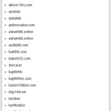
allone745s.com
alot666
amb888
ambnovabet.com
askwin88.online
askwin88.online
audi688.com
ba88th.com
babet555.com
Baccarat
baj88thb
baj88thbz.com
baslot168bet.com
bbp168.me
bestbet
betflixtikto