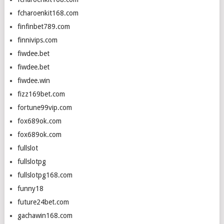
fcharoenkit168.com
finfinbet789.com
finnivips.com
fiwdee.bet
fiwdee.bet
fiwdee.win
fizz169bet.com
fortune99vip.com
fox689ok.com
fox689ok.com
fullslot
fullslotpg
fullslotpg168.com
funny18
future24bet.com
gachawin168.com