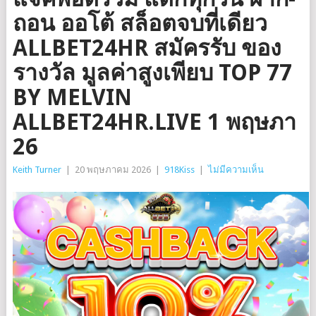
ถอน ออโต้ สล็อตจบที่เดียว
ALLBET24HR สมัครรับ ของ
รางวัล มูลค่าสูงเพียบ TOP 77
BY MELVIN
ALLBET24HR.LIVE 1 พฤษภา
26
Keith Turner
|
20 พฤษภาคม 2026
|
918Kiss
|
ไม่มีความเห็น