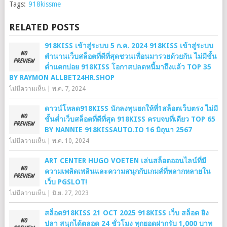
Tags:
918kissme
RELATED POSTS
918KISS เข้าสู่ระบบ 5 ก.ค. 2024 918KISS เข้าสู่ระบบ
ตำนานเว็บสล็อตที่ดีที่สุดชวนเพื่อนมารวยด้วยกัน ไม่มีขั้น
ต่ำแตกบ่อย 918KISS โอกาสปลดหนี้มาถึงแล้ว TOP 35
BY RAYMON ALLBET24HR.SHOP
R/
ไม่มีความเห็น
|
พ.ค. 7, 2024
/
ดาวน์โหลด918KISS นักลงทุนยกให้ที่1สล็อตเว็บตรง ไม่มี
ขั้นต่ำเว็บสล็อตที่ดีที่สุด 918KISS ครบจบที่เดียว TOP 65
BY NANNIE 918KISSAUTO.IO 16 มิถุนา 2567
ไม่มีความเห็น
|
พ.ค. 10, 2024
ART CENTER HUGO VOETEN เล่นสล็อตออนไลน์ที่มี
ความเพลิดเพลินและความสนุกกับเกมส์ที่หลากหลายใน
เว็บ PGSLOT!
ไม่มีความเห็น
|
มิ.ย. 27, 2023
สล็อต918KISS 21 OCT 2025 918KISS เว็บ สล็อต ยิง
ปลา สนุกได้ตลอด 24 ชั่วโมง ทุกยอดฝากรับ 1,000 บาท