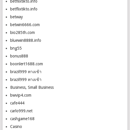
betflixtikto.info
betflixtikto.info
betway
betwin6666.com
bio285th.com
bluewin8888.info
bng55
bonus888
boonlert1688.com
brazil999 ทางเข้า
brazil999 ทางเข้า
Business, Small Business
bwvip4.com
cafe444
carlo999.net
cashgame168
Casino