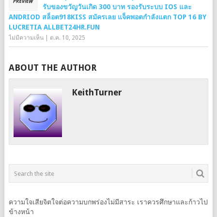
รับของขวัญวันเกิด 300 บาท รองรับระบบ IOS และ
ANDRIOD สล็อต918KISS สมัครเลย แจ็คพอตกำลังแตก TOP 16 BY
LUCRETIA ALLBET24HR.FUN
ไม่มีความเห็น
|
ต.ค. 10, 2025
ABOUT THE AUTHOR
KeithTurner
ความใจเสียจิตใจต่อความบกพร่องไม่มีสาระ เราควรศึกษาและก้าวไป
ข้างหน้า