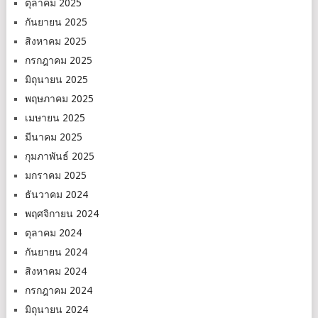
ตุลาคม 2025
กันยายน 2025
สิงหาคม 2025
กรกฎาคม 2025
มิถุนายน 2025
พฤษภาคม 2025
เมษายน 2025
มีนาคม 2025
กุมภาพันธ์ 2025
มกราคม 2025
ธันวาคม 2024
พฤศจิกายน 2024
ตุลาคม 2024
กันยายน 2024
สิงหาคม 2024
กรกฎาคม 2024
มิถุนายน 2024