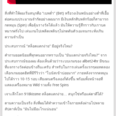
สิ่งที่ทำให้ผมเริ่มสนุกคือ “เบทต่ำ” (Bet) หรือวงเงินพนันอย่างต่ำที่เอื้อ
ต่อคนงบประมาณจำกัดอย่างผมมาก มีเงินหลักสิบหลักร้อยก็สามารถ
กดหมุน (Spin) เพื่อลุ้นรางวัลได้แล้ว มันให้ความรู้สึกราวกับเราบด
หมากฝรั่งไป เล่นเกมไปเพลิดเพลินๆไม่กดดันตัวเองจนกระทั่งเกิน
ความจำเป็น
ประสบการณ์ “สล็อตแตกง่าย” มีอยู่จริงไหม?
คำถามยอดนิยมที่ทุกคนอยากทราบเป็น “มันแตกง่ายจริงไหม?” จาก
ประสบการณ์ของผม ต้องเห็นด้วยว่าระบบเกมของ allbet24hr มีขณะ
ที่แจกรางวัลค่อนข้างถี่นะครับ สำหรับในการเล่นครั้งแรกๆผมทดลอง
เลือกเกมยอดฮิตที่มีรีวิวว่า “โบนัสเข้าบ่อยมาก” ภายหลังจากกดหมุน
ไปได้ราว 10-15 รอบ เสียงดนตรีฉลองก็ดังขึ้น พร้อมทั้งหน้าจอที่
แสดงเครื่องหมาย Wild รวมทั้ง Free Spins
เจาะลึกโลก 918kissme สล็อตแตกง่าย… สนุกใช่หรือแค่ตาดีได้?
ตามความเป็นจริง สิ่งที่ผมได้ทำความเข้าใจภายหลังผ่านไปหลาย
สัปดาห์เป็น “มันไม่มีอะไรแน่นอน”