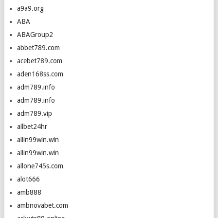
a9a9.org
ABA
ABAGroup2
abbet789.com
acebet789.com
aden168ss.com
adm789.info
adm789.info
adm789.vip
allbet24hr
allin99win.win
allin99win.win
allone745s.com
alot666
amb888
ambnovabet.com