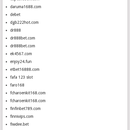
daruma1688.com
debet
dgb222hot.com
dr888
dr888bet.com
dr888bet.com
ek4567.com
enjoy24.fun
etbet16888.com
fafa 123 slot
faro168
fcharoenkit168.com
fcharoenkit168.com
finfinbet789.com
finnivips.com
fiwdee.bet