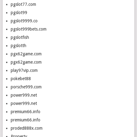
pgslot77.com
pgslot99
pgslot9999.co
pgslot999bets.com
pgslotfish
pgslotth
pgx62game.com
pgx62game.com
play97vip.com
pokebet88
porsche999.com
power999.net
power999.net
premium66.info
premium66.info
proded888x.com
Property