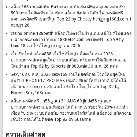
สล็อต168 เกมเดิมพัน ที่สร้างความบันเทิง ดีที่สุด ทุกยอดฝากรับ
500 บาท ไม่ติดเทิร์น ไลฟ์สด สล็อต ยิงปลา กีฬา ไพ่ เครดิตฟรี
แจก เครดิตฟรี เยอะที่สุด Top 22 by Chelsey hengjing168d.com 1
กรกฎา 26
casino online 188betth สล็อตเว็บตรงไม่ผ่านเอเย่นต์ โปรโมชั่นคร
บ ฝากถอนสะดวก เว็บแม่ 188Bets4.com เครดิตฟรี Top 99 by
Liam 18 เวปไซต์ใหญ่ กรกฎาคม 2026
R/
เว็บเปิดใหม่ สล็อต888 เว็บไซต์ใหญ่ สล็อตเว็บตรง 2026
ประสบการณ์เล่นยุคใหม่ ระบบเสถียร พร้อมเกมให้เลือกมากมาย
/
ใหม่ล่าสุด Top 62 by Gilberto Jin888.asia 30 ส.ค. 26 พนัน
Sexy168 6 ส.ค. 2026 sexy168 เว็บไพ่สดที่ตอบโจทย์คนยุคใหม่
ลุ้นรับ I PHONE17 PRO MAX เกมดัง ฟีเจอร์ครบ เว็บดี มีโต๊ะให้
เลือกเยอะ บาคาร่า เปิดเกมไว รับโปรใหญ่ไปเลย Top 32 by
Florene Sexy168c.com
สล็อตเครดิตฟรี Jin55.guru 31 AUG 69 jinda55 สุดยอด
ประสบการณ์ความบันเทิงออนไลน์ ฝากแรกของวัน 20% แนะนำ
เพื่อนรับ 5% ระบบทันสมัย รองรับทุกไลฟ์สไตล์ สล็อต55 สมัครง่าย
เล่นไว ถอนได้ไม่ติดขัด Top 82 by Suzanne
ความเห็นล่าสุด