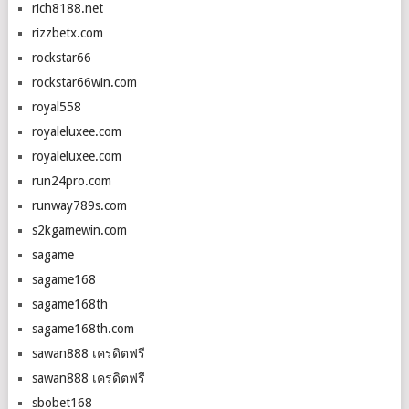
rich8188.net
rizzbetx.com
rockstar66
rockstar66win.com
royal558
royaleluxee.com
royaleluxee.com
run24pro.com
runway789s.com
s2kgamewin.com
sagame
sagame168
sagame168th
sagame168th.com
sawan888 เครดิตฟรี
sawan888 เครดิตฟรี
sbobet168