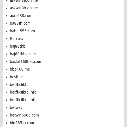
askwin88.online
askwin88.online
audi688.com
ba88th.com
babet555.com
Baccarat
baj88thb
baj88thbz.com
baslot168bet.com
bbp168.me
bestbet
betflixtikto
betflixtikto.info
betflixtikto.info
betway
betwin6666.com
bio285th.com