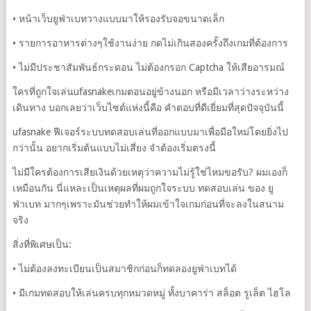
• หน้าเว็บยูฟ่าเบทวางแบบมาให้รองรับจอขนาดเล็ก
• รายการอาหารต่างๆใช้งานง่าย กดไม่เกินสองครั้งถึงเกมที่ต้องการ
• ไม่มีประชาสัมพันธ์กระดอน ไม่ต้องกรอก Captcha ให้เสียอารมณ์
ใครที่ถูกใจเล่นufasnakeเกมตอนอยู่ข้างนอก หรือมีเวลาว่างระหว่าง
เดินทาง บอกเลยว่าเว็บไซต์แห่งนี้คือ คำตอบที่ดีเยี่ยมที่สุดปัจจุบันนี้
ufasnake ฟีเจอร์ระบบทดสอบเล่นที่ออกแบบมาเพื่อมือใหม่โดยยิ่งไป
กว่านั้น อยากเริ่มต้นแบบไม่เสี่ยง จำต้องเริ่มตรงนี้
ไม่มีใครต้องการเสียเงินด้วยเหตุว่าความไม่รู้ใช่ไหมขอรับ? ผมเองก็
เหมือนกัน นี่แหละเป็นเหตุผลที่ผมถูกใจระบบ ทดสอบเล่น ของ ยู
ฟ่าเบท มากๆเพราะมันช่วยทำให้ผมเข้าใจเกมก่อนที่จะลงในสนาม
จริง
สิ่งที่พิเศษเป็น:
• ไม่ต้องลงทะเบียนเป็นสมาชิกก่อนก็ทดลองยูฟ่าเบทได้
• มีเกมทดสอบให้เล่นครบทุกหมวดหมู่ ทั้งบาคาร่า สล็อต รูเล็ต ไฮโล