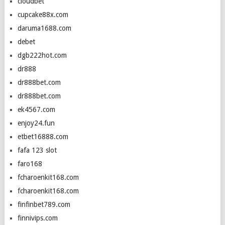
cloudbet
cupcake88x.com
daruma1688.com
debet
dgb222hot.com
dr888
dr888bet.com
dr888bet.com
ek4567.com
enjoy24.fun
etbet16888.com
fafa 123 slot
faro168
fcharoenkit168.com
fcharoenkit168.com
finfinbet789.com
finnivips.com