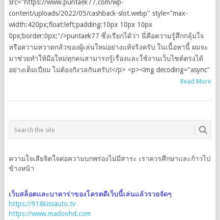
src="https://www.puntaek77.com/wp-
content/uploads/2022/05/cashback-slot.webp" style="max-
width:420px;float:left;padding:10px 10px 10px
0px;border:0px;"/>puntaek77 ซึ่งเรียกได้ว่า นี่คือความรู้สึกกลุ้มใจ
หรือความหวาดกลัวของผู้เล่นใหม่อย่างแท้จริงครับ ในเนื้อหานี้ ผมจะ
มาช่วยทำให้มือใหม่ทุกคนสามารถรู้เรื่องและใช้งานเว็บไซต์ตรงได้
อย่างเต็มเปี่ยม ไม่ต้องกังวลกันครับ!</p> <p><img decoding="async"
Read More
POSTS
NAVIGATION
ความใจเสียจิตใจต่อความบกพร่องไม่มีสาระ เราควรศึกษาและก้าวไป
ข้างหน้า
เว็บสล็อตและบาคาร่าของโครตดีเว็บนี้เล่นแล้วรวยจัดๆ
https://918kissauto.tv
https://www.madoohd.com