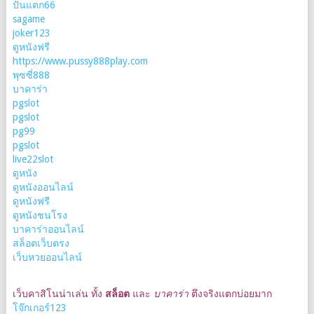
ปั่นแตก66
sagame
joker123
ดูหนังฟรี
https://www.pussy888play.com
พุซซี่888
บาคาร่า
pgslot
pgslot
pg99
pgslot
live22slot
ดูหนัง
ดูหนังออนไลน์
ดูหนังฟรี
ดูหนังชนโรง
บาคาร่าออนไลน์
สล็อตเว็บตรง
เว็บหวยออนไลน์
เว็บคาสิโนน่าเล่น ทั้ง
สล็อต
และ
บาคาร่า
ตึงจริงแตกบ่อยมาก
โจ๊กเกอร์123