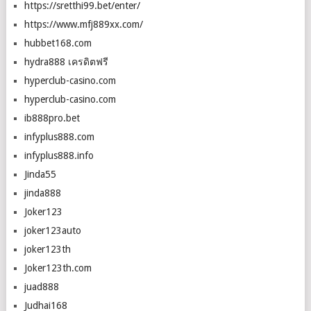
https://sretthi99.bet/enter/
https://www.mfj889xx.com/
hubbet168.com
hydra888 เครดิตฟรี
hyperclub-casino.com
hyperclub-casino.com
ib888pro.bet
infyplus888.com
infyplus888.info
Jinda55
jinda888
Joker123
joker123auto
joker123th
Joker123th.com
juad888
Judhai168