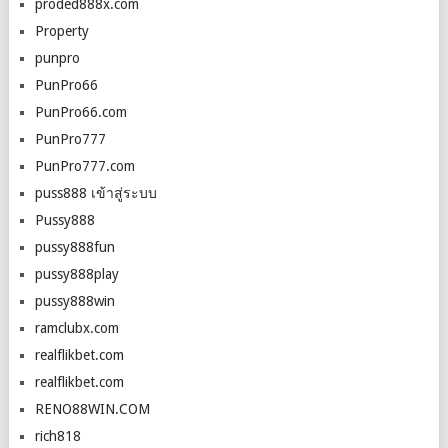
proded888x.com
Property
punpro
PunPro66
PunPro66.com
PunPro777
PunPro777.com
puss888 เข้าสู่ระบบ
Pussy888
pussy888fun
pussy888play
pussy888win
ramclubx.com
realflikbet.com
realflikbet.com
RENO88WIN.COM
rich818