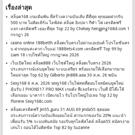
เรื่องล่าสุด
สล็อต168 เกมเดิมพัน ที่สร้างความบันเทิง ดีที่สุด ทุกยอดฝากรับ
500 บาท ไม่ติดเทิร์น ไลฟ์สด สล็อต ยิงปลา กีฬา ไพ่ เครดิตฟรี
แจก เครดิตฟรี เยอะที่สุด Top 22 by Chelsey hengjing168d.com 1
กรกฎา 26
casino online 188betth สล็อตเว็บตรงไม่ผ่านเอเย่นต์ โปรโมชั่นคร
บ ฝากถอนสะดวก เว็บแม่ 188Bets4.com เครดิตฟรี Top 99 by
Liam 18 เวปไซต์ใหญ่ กรกฎาคม 2026
เว็บเปิดใหม่ สล็อต888 เว็บไซต์ใหญ่ สล็อตเว็บตรง 2026
ประสบการณ์เล่นยุคใหม่ ระบบเสถียร พร้อมเกมให้เลือกมากมาย
ใหม่ล่าสุด Top 62 by Gilberto Jin888.asia 30 ส.ค. 26 พนัน
Sexy168 6 ส.ค. 2026 sexy168 เว็บไพ่สดที่ตอบโจทย์คนยุคใหม่
ลุ้นรับ I PHONE17 PRO MAX เกมดัง ฟีเจอร์ครบ เว็บดี มีโต๊ะให้
เลือกเยอะ บาคาร่า เปิดเกมไว รับโปรใหญ่ไปเลย Top 32 by
Florene Sexy168c.com
สล็อตเครดิตฟรี Jin55.guru 31 AUG 69 jinda55 สุดยอด
ประสบการณ์ความบันเทิงออนไลน์ ฝากแรกของวัน 20% แนะนำ
เพื่อนรับ 5% ระบบทันสมัย รองรับทุกไลฟ์สไตล์ สล็อต55 สมัครง่าย
เล่นไว ถอนได้ไม่ติดขัด Top 82 by Suzanne