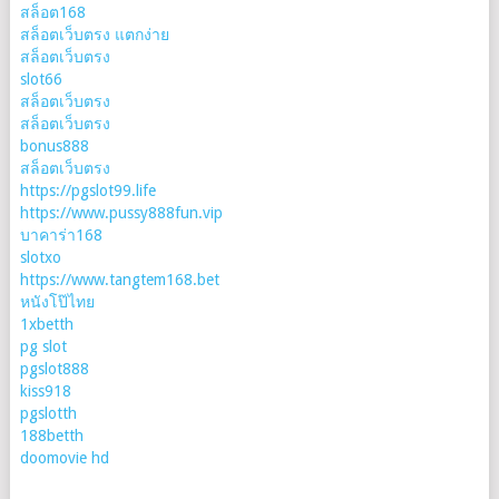
สล็อต168
สล็อตเว็บตรง แตกง่าย
สล็อตเว็บตรง
slot66
สล็อตเว็บตรง
สล็อตเว็บตรง
bonus888
สล็อตเว็บตรง
https://pgslot99.life
https://www.pussy888fun.vip
บาคาร่า168
slotxo
https://www.tangtem168.bet
หนังโป๊ไทย
1xbetth
pg slot
pgslot888
kiss918
pgslotth
188betth
doomovie hd