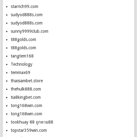
starrich99.com
sudyod888s.com
sudyod888s.com
sunny9999club.com
t88golds.com
t88golds.com
tangtem168
Technology
temmax69
thaisiambet.store
thehulk888.com
tia8kingbet.com
tong168win.com
tong168win.com
tookhuay 88 ถูกหวย88
topstar359win.com