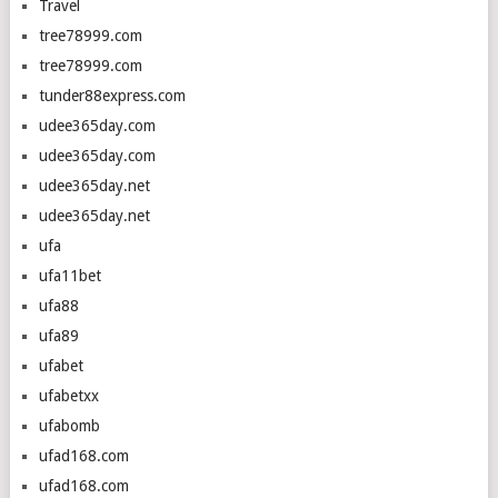
Travel
tree78999.com
tree78999.com
tunder88express.com
udee365day.com
udee365day.com
udee365day.net
udee365day.net
ufa
ufa11bet
ufa88
ufa89
ufabet
ufabetxx
ufabomb
ufad168.com
ufad168.com