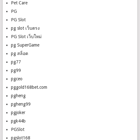
Pet Care
PG
PG Slot
pg slot เว็บตรง
PG Slot เว็บใหม่
pg SuperGame
pg สล็อต
pg77
pg99
pgceo
pggold168bet.com
pgheng
pgheng99
pgjoker
pgk44b
PGSlot
pgslot168