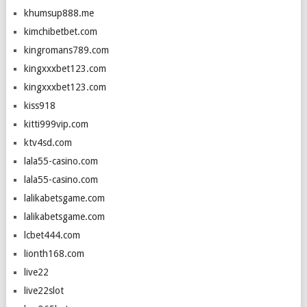
khumsup888.me
kimchibetbet.com
kingromans789.com
kingxxxbet123.com
kingxxxbet123.com
kiss918
kitti999vip.com
ktv4sd.com
lala55-casino.com
lala55-casino.com
lalikabetsgame.com
lalikabetsgame.com
lcbet444.com
lionth168.com
live22
live22slot