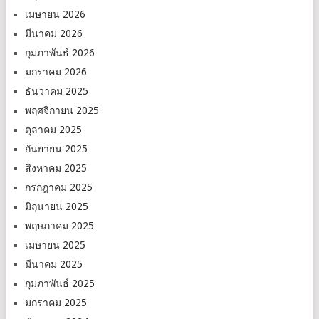
เมษายน 2026
มีนาคม 2026
กุมภาพันธ์ 2026
มกราคม 2026
ธันวาคม 2025
พฤศจิกายน 2025
R/
ตุลาคม 2025
/
กันยายน 2025
สิงหาคม 2025
กรกฎาคม 2025
มิถุนายน 2025
พฤษภาคม 2025
เมษายน 2025
มีนาคม 2025
กุมภาพันธ์ 2025
มกราคม 2025