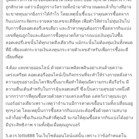
ถูกสักงวด แต่ว่าเมื่อถูกรางวัลรวมทั้งนำมาคำนวณผลแล้วก็บางทีอาจ
จะขาดทุนมากยิ่งกว่าได้กำไร โดยเหตุนั้นชี้แนะว่าคุณควรซื้อสลาก
กินแบ่งกระจัดกระจายหลายเลขจะดีที่สุด เพื่อทำให้ท่านไม่ทุ่มเงินไป
กับการซื้อลอตเตอรี่เลขเดียว และถ้าหากคุณต้องการซื้อสลากกินแบ่ง
เลขที่คุณถูกใจและต้องการซื้อทุกงวดก็สามารถแบ่งเงินทุนไปซื้อ
ลอตเตอรี่เลขนั้นได้ทุกงวดสิ่งเดียวกัน แม้กระนั้นไม่ต้องทุ่มเงินทั้งหมด
ที่มี เพียงแต่กระจายเงินลงทุนกระจายตัวเลขสำหรับเพื่อการซื้อจะดี
เยี่ยมที่สุด
4.ต้อง แทงหวยออนไลน์ ด้วยความเพลิดเพลินอย่าเล่นด้วยความ
เคร่งเครียด ลอตเตอรี่ออนไลน์เป็นกิจกรรมที่จะทำให้ร่างกายหลั่งสาร
ความสุขอย่างเอ็นโดรฟินขึ้นมาเพื่อทำให้คุณมีความกระตือรือร้น มี
ความตื่นเต้นสำหรับในการลุ้นลอตเตอรี่ ซึ่งเป็นความสุขอย่างหนึ่งดี
มากกว่าการที่คุณซื้อหวยด้วยความเคร่งเครียด แค่หวังว่าคุณจะถูก
เบอร์อย่างเดียวเพราะเหตุว่าจำนวนมีการคาดเขยื้อนรวมทั้งเปลี่ยนอยู่
ทุกๆงวด โดยเหตุนั้นการซื้อสลากกินแบ่งจะต้องซื้อด้วยความสบาย
แล้วก็อย่าซื้อเกินงบเกินตัวที่คุณมี จะก่อให้คุณซื้อสลากกินแบ่งได้อย่าง
มีประสิทธิภาพ รวมทั้งคุ้มเมื่อคุณถูกเบอร์
5.ควร lotto888 ในเว็บไซต์ออนไลน์แค่นั้น เพราะว่าข้อกำหนดใน