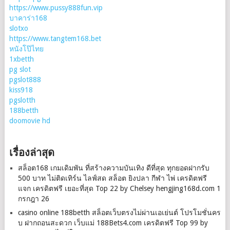
https://www.pussy888fun.vip
บาคาร่า168
slotxo
https://www.tangtem168.bet
หนังโป๊ไทย
1xbetth
pg slot
pgslot888
kiss918
pgslotth
188betth
doomovie hd
เรื่องล่าสุด
สล็อต168 เกมเดิมพัน ที่สร้างความบันเทิง ดีที่สุด ทุกยอดฝากรับ
500 บาท ไม่ติดเทิร์น ไลฟ์สด สล็อต ยิงปลา กีฬา ไพ่ เครดิตฟรี
แจก เครดิตฟรี เยอะที่สุด Top 22 by Chelsey hengjing168d.com 1
กรกฎา 26
casino online 188betth สล็อตเว็บตรงไม่ผ่านเอเย่นต์ โปรโมชั่นคร
บ ฝากถอนสะดวก เว็บแม่ 188Bets4.com เครดิตฟรี Top 99 by