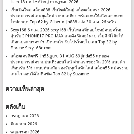
Liam 18 เวปไซต์ใหญ่ กรกฎาคม 2026
เว็บเปิดใหม่ สล็อต888 เว็บไซต์ใหญ่ สล็อตเว็บตรง 2026
ประสบการณ์เล่นยุคใหม่ ระบบเสถียร พร้อมเกมให้เลือกมากมาย
ใหม่ล่าสุด Top 62 by Gilberto Jin888.asia 30 ส.ค. 26 พนัน
Sexy168 6 ส.ค. 2026 sexy168 เว็บไพ่สดที่ตอบโจทย์คนยุคใหม่
ลุ้นรับ I PHONE17 PRO MAX เกมดัง ฟีเจอร์ครบ เว็บดี มีโต๊ะให้
เลือกเยอะ บาคาร่า เปิดเกมไว รับโปรใหญ่ไปเลย Top 32 by
Florene Sexy168c.com
สล็อตเครดิตฟรี Jin55.guru 31 AUG 69 jinda55 สุดยอด
ประสบการณ์ความบันเทิงออนไลน์ ฝากแรกของวัน 20% แนะนำ
เพื่อนรับ 5% ระบบทันสมัย รองรับทุกไลฟ์สไตล์ สล็อต55 สมัครง่าย
เล่นไว ถอนได้ไม่ติดขัด Top 82 by Suzanne
ความเห็นล่าสุด
คลังเก็บ
กรกฎาคม 2026
มิถุนายน 2026
พฤษภาคม 2026