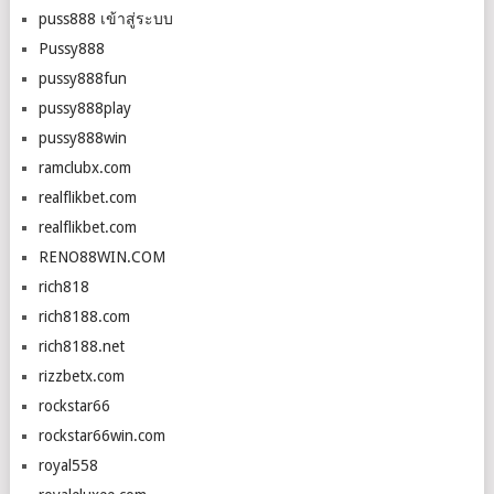
puss888 เข้าสู่ระบบ
Pussy888
pussy888fun
pussy888play
pussy888win
ramclubx.com
realflikbet.com
realflikbet.com
RENO88WIN.COM
rich818
rich8188.com
rich8188.net
rizzbetx.com
rockstar66
rockstar66win.com
royal558