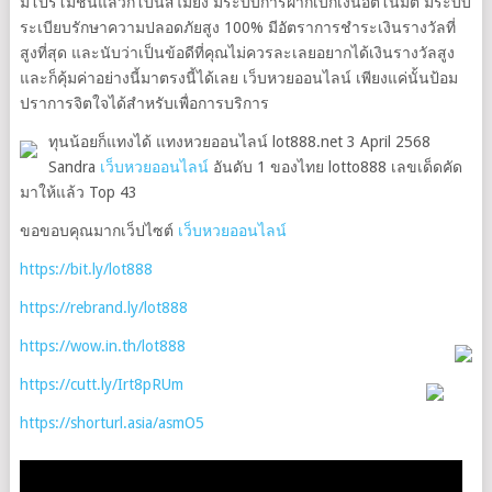
มีโปรโมชั่นแล้วก็โบนัสไม่ยั้ง มีระบบการฝากเบิกเงินอัตโนมัติ มีระบบ
ระเบียบรักษาความปลอดภัยสูง 100% มีอัตราการชำระเงินรางวัลที่
สูงที่สุด และนับว่าเป็นข้อดีที่คุณไม่ควรละเลยอยากได้เงินรางวัลสูง
และก็คุ้มค่าอย่างนี้มาตรงนี้ได้เลย เว็บหวยออนไลน์ เพียงแค่นั้นป้อม
ปราการจิตใจได้สำหรับเพื่อการบริการ
ทุนน้อยก็แทงได้ แทงหวยออนไลน์ lot888.net 3 April 2568
Sandra
เว็บหวยออนไลน์
อันดับ 1 ของไทย lotto888 เลขเด็ดคัด
มาให้แล้ว Top 43
ขอขอบคุณมากเว็ปไซต์
เว็บหวยออนไลน์
https://bit.ly/lot888
https://rebrand.ly/lot888
https://wow.in.th/lot888
https://cutt.ly/Irt8pRUm
https://shorturl.asia/asmO5