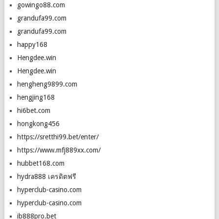
gowingo88.com
grandufa99.com
grandufa99.com
happy168
Hengdee.win
Hengdee.win
hengheng9899.com
hengjing168
hi6bet.com
hongkong456
https://sretthi99.bet/enter/
https://www.mfj889xx.com/
hubbet168.com
hydra888 เครดิตฟรี
hyperclub-casino.com
hyperclub-casino.com
ib888pro.bet