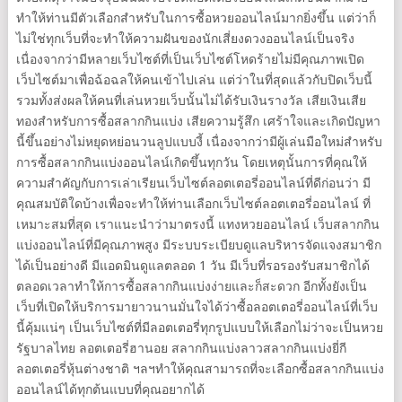
ทำให้ท่านมีตัวเลือกสำหรับในการซื้อหวยออนไลน์มากยิ่งขึ้น แต่ว่าก็
ไม่ใช่ทุกเว็บที่จะทำให้ความฝันของนักเสี่ยงดวงออนไลน์เป็นจริง
เนื่องจากว่ามีหลายเว็บไซต์ที่เป็นเว็บไซต์โหดร้ายไม่มีคุณภาพเปิด
เว็บไซต์มาเพื่อฉ้อฉลให้คนเข้าไปเล่น แต่ว่าในที่สุดแล้วกับปิดเว็บนี้
รวมทั้งส่งผลให้คนที่เล่นหวยเว็บนั้นไม่ได้รับเงินรางวัล เสียเงินเสีย
ทองสำหรับการซื้อสลากกินแบ่ง เสียความรู้สึก เศร้าใจและเกิดปัญหา
นี้ขึ้นอย่างไม่หยุดหย่อนวนลูปแบบงี้ เนื่องจากว่ามีผู้เล่นมือใหม่สำหรับ
การซื้อสลากกินแบ่งออนไลน์เกิดขึ้นทุกวัน โดยเหตุนั้นการที่คุณให้
ความสำคัญกับการเล่าเรียนเว็บไซต์ลอตเตอรี่ออนไลน์ที่ดีก่อนว่า มี
คุณสมบัติใดบ้างเพื่อจะทำให้ท่านเลือกเว็บไซต์ลอตเตอรี่ออนไลน์ ที่
เหมาะสมที่สุด เราแนะนำว่ามาตรงนี้ แทงหวยออนไลน์ เว็บสลากกิน
แบ่งออนไลน์ที่มีคุณภาพสูง มีระบบระเบียบดูแลบริหารจัดแจงสมาชิก
ได้เป็นอย่างดี มีแอดมินดูแลตลอด 1 วัน มีเว็บที่รอรองรับสมาชิกได้
ตลอดเวลาทำให้การซื้อสลากกินแบ่งง่ายและก็สะดวก อีกทั้งยังเป็น
เว็บที่เปิดให้บริการมายาวนานมั่นใจได้ว่าซื้อลอตเตอรี่ออนไลน์ที่เว็บ
นี้คุ้มแน่ๆ เป็นเว็บไซต์ที่มีลอตเตอรี่ทุกรูปแบบให้เลือกไม่ว่าจะเป็นหวย
รัฐบาลไทย ลอตเตอรี่ฮานอย สลากกินแบ่งลาวสลากกินแบ่งยี่กี
ลอตเตอรี่หุ้นต่างชาติ ฯลฯทำให้คุณสามารถที่จะเลือกซื้อสลากกินแบ่ง
ออนไลน์ได้ทุกต้นแบบที่คุณอยากได้