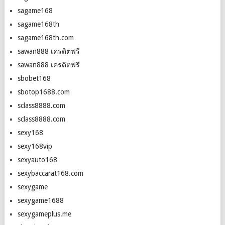
sagame168
sagame168th
sagame168th.com
sawan888 เครดิตฟรี
sawan888 เครดิตฟรี
sbobet168
sbotop1688.com
sclass8888.com
sclass8888.com
sexy168
sexy168vip
sexyauto168
sexybaccarat168.com
sexygame
sexygame1688
sexygameplus.me