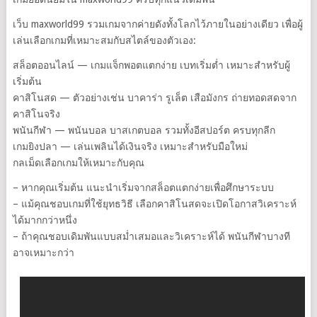
เว็บ maxworld99 รวมเกมจากค่ายดังทั้งโลกไว้ภายในอย่างเดียว เพื่อผู้
เล่นเลือกเกมที่เหมาะสมกับสไตล์ของตัวเอง:
สล็อตออนไลน์ — เกมแจ็กพอตแตกง่าย เบทเริ่มต่ำ เหมาะสำหรับผู้
เริ่มต้น
คาสิโนสด — ตัวอย่างเช่น บาคาร่า รูเล็ต เสือมังกร ถ่ายทอดสดจาก
คาสิโนจริง
พนันกีฬา — พนันบอล บาสเกตบอล รวมทั้งอีสปอร์ต ครบทุกลีก
เกมยิงปลา — เล่นเพลินได้เงินจริง เหมาะสำหรับมือใหม่
กลเม็ดเลือกเกมให้เหมาะกับคุณ
– หากคุณเริ่มต้น แนะนำเริ่มจากสล็อตแตกง่ายเพื่อศึกษาระบบ
– แม้คุณชอบเกมที่ใช้ยุทธวิธี เลือกคาสิโนสดจะเปิดโอกาสวิเคราะห์
ได้มากกว่าหนึ่ง
– ถ้าคุณชอบเดิมพันแบบสม่ำเสมอและวิเคราะห์ได้ พนันกีฬาบางที
อาจเหมาะกว่า