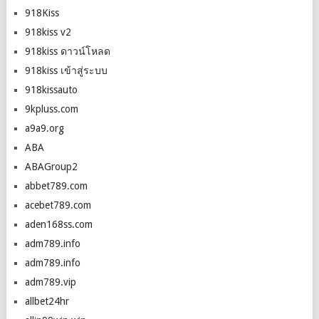
918Kiss
918kiss v2
918kiss ดาวน์โหลด
918kiss เข้าสู่ระบบ
918kissauto
9kpluss.com
a9a9.org
ABA
ABAGroup2
abbet789.com
acebet789.com
aden168ss.com
adm789.info
adm789.info
adm789.vip
allbet24hr