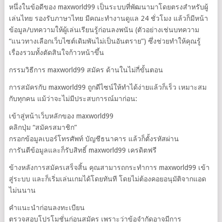
หนึ่งในข้อดีของ maxworld99 เป็นระบบที่พัฒนามาโดยตรงสำหรับผู้
เล่นไทย รองรับภาษาไทย มีคณะทำงานดูแล 24 ชั่วโมง แล้วก็มีหน้า
ข้อมูล/บทความให้ผู้เล่นเรียนรู้ก่อนลงพนัน (ตัวอย่างเช่นบทความ
“แนวทางเลือกเว็บไซต์เดิมพันไม่เป็นอันตราย”) ซึ่งช่วยทำให้คุณรู้
เรื่องรวมทั้งตัดสินใจก้าวหน้าขึ้น
กรรมวิธีการ maxworld99 สมัคร ด้านในไม่กี่ขั้นตอน
การสมัครกับ maxworld99 ถูกดีไซน์ให้ทำได้ง่ายแล้วก็เร็ว เหมาะสม
กับทุกคน แม้ว่าจะไม่มีประสบการณ์มาก่อน:
เข้าสู่หน้าเว็บหลักของ maxworld99
คลิกปุ่ม “สมัครสมาชิก”
กรอกข้อมูลเบอร์โทรศัพท์ บัญชีธนาคาร แล้วก็ตั้งรหัสผ่าน
การันตีข้อมูลและก็รับสิทธิ์ maxworld99 เครดิตฟรี
ข้างหลังการสมัครเสร็จสิ้น คุณสามารถกระทำการ maxworld99 เข้า
สู่ระบบ และก็เริ่มเล่นเกมได้โดยทันที โดยไม่ต้องคอยอนุมัติจากแอด
ไม่นนาน
คำแนะนำก่อนลงทะเบียน
ตรวจสอบโปรโมชั่นก่อนสมัคร เพราะว่าข้อจำกัดอาจมีการ