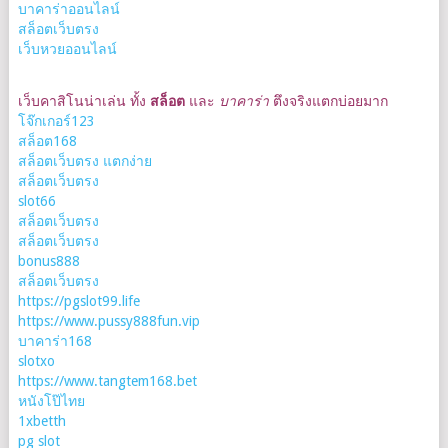
บาคาร่าออนไลน์
สล็อตเว็บตรง
เว็บหวยออนไลน์
เว็บคาสิโนน่าเล่น ทั้ง
สล็อต
และ
บาคาร่า
ตึงจริงแตกบ่อยมาก
โจ๊กเกอร์123
สล็อต168
สล็อตเว็บตรง แตกง่าย
สล็อตเว็บตรง
slot66
สล็อตเว็บตรง
สล็อตเว็บตรง
bonus888
สล็อตเว็บตรง
https://pgslot99.life
https://www.pussy888fun.vip
บาคาร่า168
slotxo
https://www.tangtem168.bet
หนังโป๊ไทย
1xbetth
pg slot