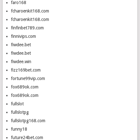
faro168
fcharoenkit168.com
fcharoenkit168.com
finfinbet789.com
finnivips.com
fiwdee.bet
fiwdee.bet
fiwdee.win
fizz169bet.com
fortune99vip.com
fox689ok.com
fox689ok.com
fullslot
fullslotpg
fullslotpg168.com
funny18
future24bet.com