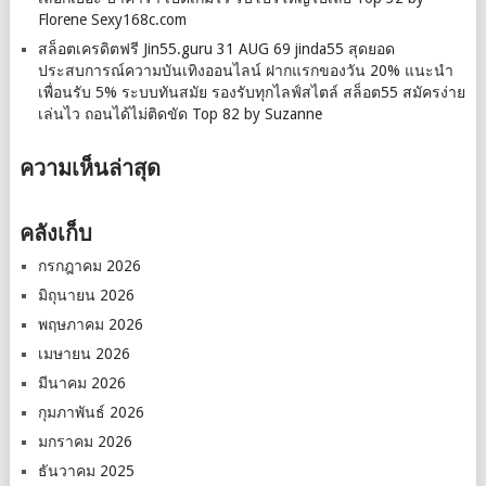
Florene Sexy168c.com
สล็อตเครดิตฟรี Jin55.guru 31 AUG 69 jinda55 สุดยอด
ประสบการณ์ความบันเทิงออนไลน์ ฝากแรกของวัน 20% แนะนำ
เพื่อนรับ 5% ระบบทันสมัย รองรับทุกไลฟ์สไตล์ สล็อต55 สมัครง่าย
เล่นไว ถอนได้ไม่ติดขัด Top 82 by Suzanne
ความเห็นล่าสุด
R/
/
คลังเก็บ
กรกฎาคม 2026
มิถุนายน 2026
พฤษภาคม 2026
เมษายน 2026
มีนาคม 2026
กุมภาพันธ์ 2026
มกราคม 2026
ธันวาคม 2025