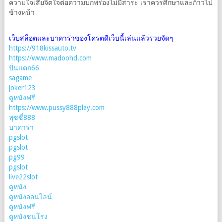
ความใจเสียจิตใจต่อความบกพร่องไม่มีสาระ เราควรศึกษาและก้าวไป
ข้างหน้า
เว็บสล็อตและบาคาร่าของโครตดีเว็บนี้เล่นแล้วรวยจัดๆ
https://918kissauto.tv
https://www.madoohd.com
ปั่นแตก66
sagame
joker123
ดูหนังฟรี
https://www.pussy888play.com
พุซซี่888
บาคาร่า
pgslot
pgslot
pg99
pgslot
live22slot
ดูหนัง
ดูหนังออนไลน์
ดูหนังฟรี
ดูหนังชนโรง