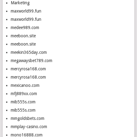
Marketing
maxworld99.fun
maxworld99.fun
medee989.com
meeboon.site
meeboon.site
meekin365day.com
megawaysbet789.com
mercyrosa168.com
mercyrosa168.com
mexicanoo.com
mfj889xx.com
mib555s.com
mib555s.com
mmgoldsbets.com
mmplay-casino.com
mono16888.com