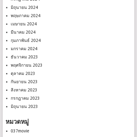
มิถุนายน 2024
พฤษภาคม 2024
เมษายน 2024
มีนาคม 2024
กุมภาพันธ์ 2024
มกราคม 2024
ธันวาคม 2023
พฤศจิกายน 2023
ตุลาคม 2023
กันยายน 2023
สิงหาคม 2023
กรกฎาคม 2023
มิถุนายน 2023
หมวดหมู่
037movie