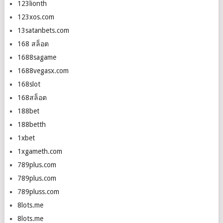
123lionth
123xos.com
13satanbets.com
168 สล็อต
1688sagame
1688vegasx.com
168slot
168สล็อต
188bet
188betth
1xbet
1xgameth.com
789plus.com
789plus.com
789pluss.com
8lots.me
8lots.me