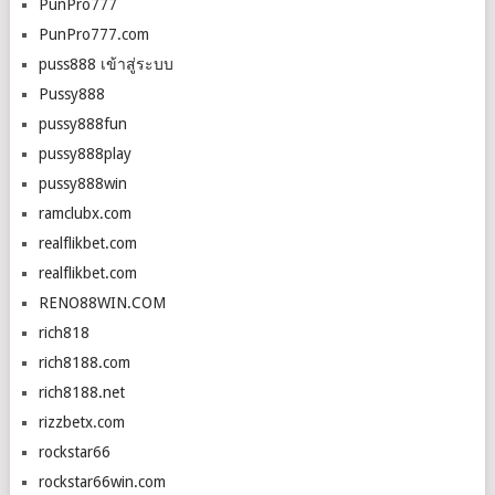
PunPro777
PunPro777.com
puss888 เข้าสู่ระบบ
Pussy888
pussy888fun
pussy888play
pussy888win
ramclubx.com
realflikbet.com
realflikbet.com
RENO88WIN.COM
rich818
rich8188.com
rich8188.net
rizzbetx.com
rockstar66
rockstar66win.com