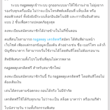
ระบบ nagawayเข้าระบบ ถูกออกแบบมาให้ใช้งานง่าย ไม่ยุ่งยาก
รองรับทุกเครื่องมือ ไม่ว่าจะเป็นโทรศัพท์เคลื่อนที่ แท็บเล็ต หรือ
คอมพิวเตอร์ ทั้งยังยังมีระบบล็อกอินอัตโนมัติ และการยืนยันตัวตน
แบบ 2 ชั้นเพื่อความปลอดภัยสูงสุด
ลงทะเบียนสมัครสมาชิกได้ง่ายข้างในไม่กี่ขั้นตอน
คนที่สนใจสามารถ
nagaway เครดิตฟรี
สมัคร ได้ทันทีผ่านหน้า
เว็บไซต์ เพียงแต่กรอกข้อมูลเบื้องต้น ตัวอย่างเช่น ชื่อ เบอร์โทร แล้วก็
บัญชีธนาคาร ก็สามารถเริ่มใช้งานได้โดยทันทีโดยไม่ต้องรอนาน
สิทธิพิเศษรวมทั้งโปรโมชั่นที่คุณไม่ควรพลาด
nagawayเครดิตฟรี สำหรับสมาชิกใหม่
ลงทะเบียนสมัครสมาชิกวันนี้ รับ nagawayเครดิตฟรี โดยทันทีโดยไม่
ต้องเติมเงิน
เล่นได้ครบตามข้อตกลง ถอนได้จริง ไม่มีจำกัด
เครดิตฟรีใช้ได้กับทุกเกม ไม่ว่าจะเป็น สล็อต บาคาร่า หรือเกมกีฬา
โบนัสรายวัน รวมทั้งกิจกรรมพิเศษ