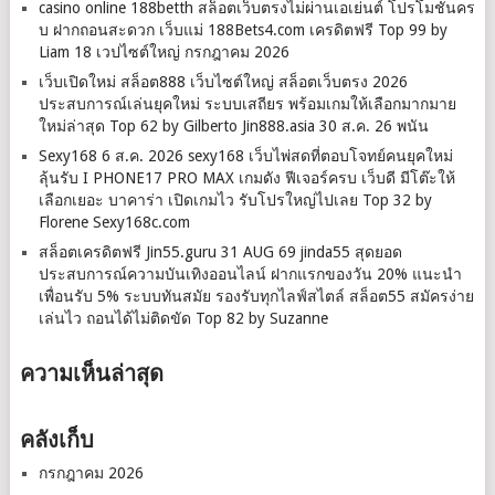
casino online 188betth สล็อตเว็บตรงไม่ผ่านเอเย่นต์ โปรโมชั่นคร
บ ฝากถอนสะดวก เว็บแม่ 188Bets4.com เครดิตฟรี Top 99 by
Liam 18 เวปไซต์ใหญ่ กรกฎาคม 2026
เว็บเปิดใหม่ สล็อต888 เว็บไซต์ใหญ่ สล็อตเว็บตรง 2026
ประสบการณ์เล่นยุคใหม่ ระบบเสถียร พร้อมเกมให้เลือกมากมาย
ใหม่ล่าสุด Top 62 by Gilberto Jin888.asia 30 ส.ค. 26 พนัน
Sexy168 6 ส.ค. 2026 sexy168 เว็บไพ่สดที่ตอบโจทย์คนยุคใหม่
ลุ้นรับ I PHONE17 PRO MAX เกมดัง ฟีเจอร์ครบ เว็บดี มีโต๊ะให้
เลือกเยอะ บาคาร่า เปิดเกมไว รับโปรใหญ่ไปเลย Top 32 by
Florene Sexy168c.com
สล็อตเครดิตฟรี Jin55.guru 31 AUG 69 jinda55 สุดยอด
ประสบการณ์ความบันเทิงออนไลน์ ฝากแรกของวัน 20% แนะนำ
เพื่อนรับ 5% ระบบทันสมัย รองรับทุกไลฟ์สไตล์ สล็อต55 สมัครง่าย
เล่นไว ถอนได้ไม่ติดขัด Top 82 by Suzanne
ความเห็นล่าสุด
คลังเก็บ
กรกฎาคม 2026