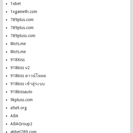
1xbet
1xgameth.com
789plus.com
789plus.com
789pluss.com
8lots.me
8lots.me
918Kiss
918kiss v2
918kiss ดาวน์โหลด
918kiss เข้าสู่ระบบ
918kissauto
9kpluss.com
a9a9.org
ABA
ABAGroup2
abbet789.com