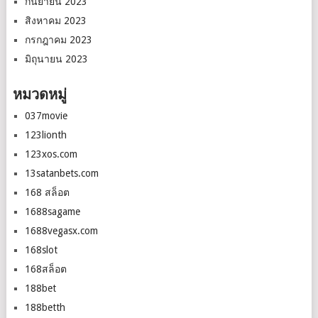
กันยายน 2023
สิงหาคม 2023
กรกฎาคม 2023
มิถุนายน 2023
หมวดหมู่
037movie
123lionth
123xos.com
13satanbets.com
168 สล็อต
1688sagame
1688vegasx.com
168slot
168สล็อต
188bet
188betth