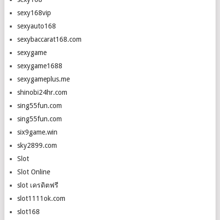
sexy168vip
sexyauto168
sexybaccarat168.com
sexygame
sexygame1688
sexygameplus.me
shinobi24hr.com
sing55fun.com
sing55fun.com
six9game.win
sky2899.com
Slot
Slot Online
slot เครดิตฟรี
slot1111ok.com
slot168