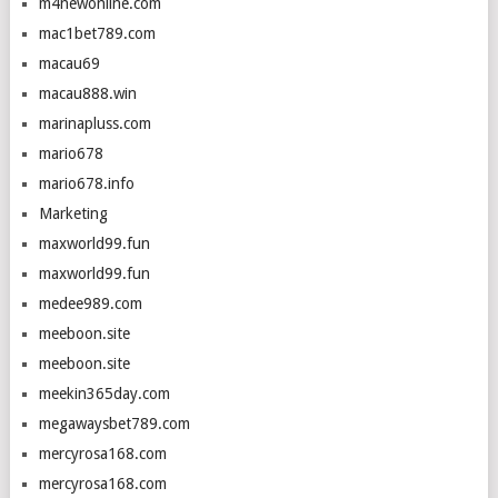
m4newonline.com
mac1bet789.com
macau69
macau888.win
marinapluss.com
mario678
mario678.info
Marketing
maxworld99.fun
maxworld99.fun
medee989.com
meeboon.site
meeboon.site
meekin365day.com
megawaysbet789.com
mercyrosa168.com
mercyrosa168.com