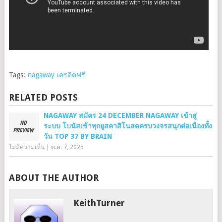
Tags:
nagaway เครดิตฟรี
RELATED POSTS
NAGAWAY สมัคร 24 DECEMBER NAGAWAY เข้าสู่
ระบบ โบนัสเข้าทุกยูสคาสิโนสดครบวงจรสนุกต่อเนื่องทั้ง
วัน TOP 37 BY BRAIN
ไม่มีความเห็น
|
ต.ค. 7, 2025
ABOUT THE AUTHOR
KeithTurner