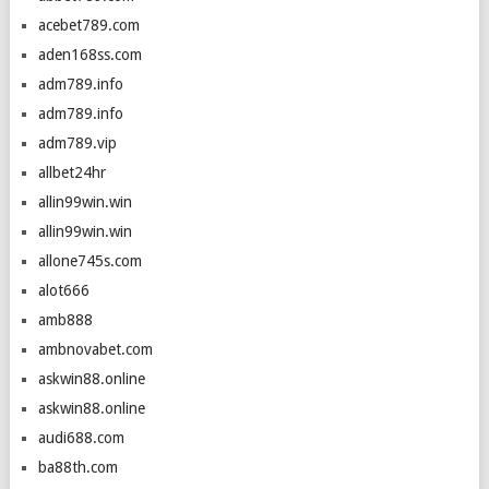
acebet789.com
aden168ss.com
adm789.info
adm789.info
adm789.vip
allbet24hr
allin99win.win
allin99win.win
allone745s.com
alot666
amb888
ambnovabet.com
askwin88.online
askwin88.online
audi688.com
ba88th.com