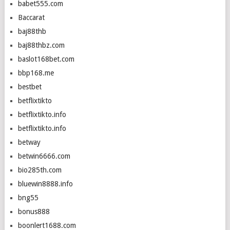
babet555.com
Baccarat
baj88thb
baj88thbz.com
baslot168bet.com
bbp168.me
bestbet
betflixtikto
betflixtikto.info
betflixtikto.info
betway
betwin6666.com
bio285th.com
bluewin8888.info
bng55
bonus888
boonlert1688.com