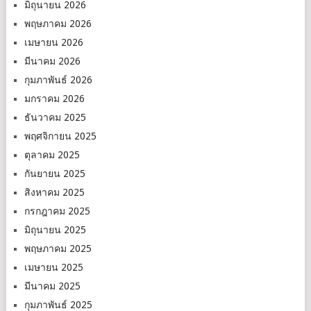
มิถุนายน 2026
พฤษภาคม 2026
เมษายน 2026
มีนาคม 2026
กุมภาพันธ์ 2026
มกราคม 2026
ธันวาคม 2025
พฤศจิกายน 2025
ตุลาคม 2025
กันยายน 2025
สิงหาคม 2025
กรกฎาคม 2025
มิถุนายน 2025
พฤษภาคม 2025
เมษายน 2025
มีนาคม 2025
กุมภาพันธ์ 2025