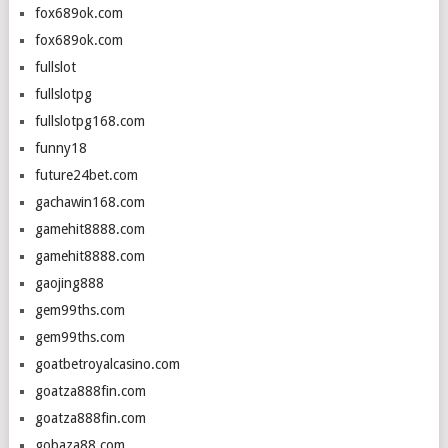
fox689ok.com
fox689ok.com
fullslot
fullslotpg
fullslotpg168.com
funny18
future24bet.com
gachawin168.com
gamehit8888.com
gamehit8888.com
gaojing888
gem99ths.com
gem99ths.com
goatbetroyalcasino.com
goatza888fin.com
goatza888fin.com
gobaza88.com