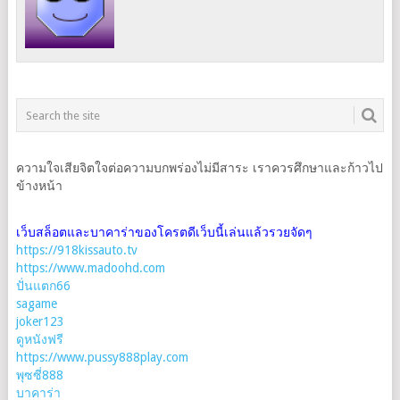
ความใจเสียจิตใจต่อความบกพร่องไม่มีสาระ เราควรศึกษาและก้าวไป
ข้างหน้า
เว็บสล็อตและบาคาร่าของโครตดีเว็บนี้เล่นแล้วรวยจัดๆ
https://918kissauto.tv
https://www.madoohd.com
ปั่นแตก66
sagame
joker123
ดูหนังฟรี
https://www.pussy888play.com
พุซซี่888
บาคาร่า