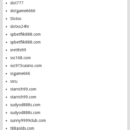
slot777
slotgame6666
Slotxo
slotxo24hr
spbetflik888.com
spbetflik888.com
sretthi99
ssc168.com
ssc915casino.com
ssgame666
ssru
starrich99.com
starrich99.com
sudyod888s.com
sudyod888s.com
sunny9999club.com
t88golds.com