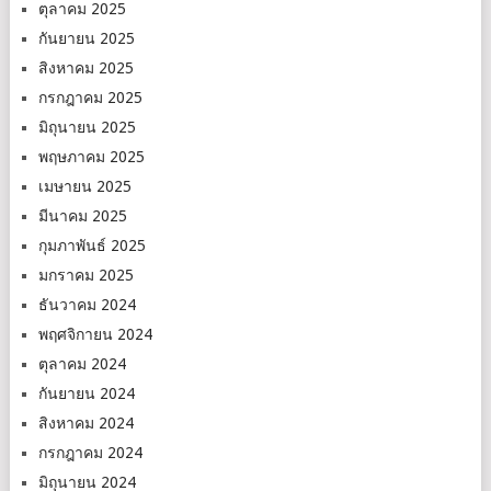
ตุลาคม 2025
กันยายน 2025
สิงหาคม 2025
กรกฎาคม 2025
มิถุนายน 2025
พฤษภาคม 2025
เมษายน 2025
มีนาคม 2025
กุมภาพันธ์ 2025
มกราคม 2025
ธันวาคม 2024
พฤศจิกายน 2024
ตุลาคม 2024
กันยายน 2024
สิงหาคม 2024
กรกฎาคม 2024
มิถุนายน 2024