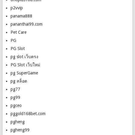
p2vvip
panama888
pananthai99.com
Pet Care
PG
PG Slot
pg slot เว็บตรง
PG Slot เว็บใหม่
pg SuperGame
pg สล็อต
pg77
pg99
pgceo
pggold168bet.com
pgheng
pgheng99