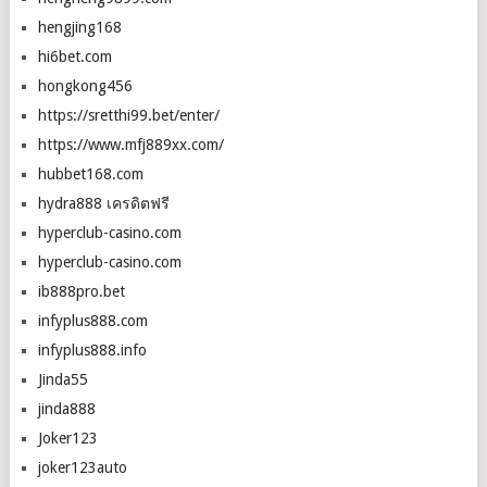
hengjing168
hi6bet.com
hongkong456
https://sretthi99.bet/enter/
https://www.mfj889xx.com/
hubbet168.com
hydra888 เครดิตฟรี
hyperclub-casino.com
hyperclub-casino.com
ib888pro.bet
infyplus888.com
infyplus888.info
Jinda55
jinda888
Joker123
joker123auto