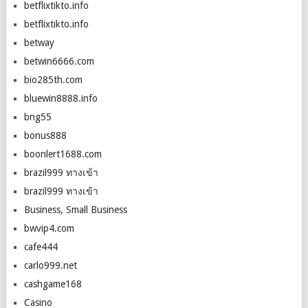
betflixtikto.info
betflixtikto.info
betway
betwin6666.com
bio285th.com
bluewin8888.info
bng55
bonus888
boonlert1688.com
brazil999 ทางเข้า
brazil999 ทางเข้า
Business, Small Business
bwvip4.com
cafe444
carlo999.net
cashgame168
Casino