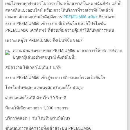
เกมได้ครบทุกจำพวก ไม่ว่าจะเป็น สล็อต คาสิโนสด พนันกีฬา แล้วก็
สลากกินแบ่งออนไลน์ พร้อมการให้บริการที่รวดเร็วทันใจแล้วก็
สะดวก ลักษณะเด่นสำคัญคือการ
PREMIUM66 สมัคร
ที่ง่ายดาย
ระบบ PREMIUM66 เข้าระบบ ที่เร็วทันใจ แล้วก็โปรโมชั่น
PREMIUM66 เครดิตฟรี ที่ช่วยเพิ่มความคุ้มค่าให้กับทุกการพนัน
เพราะเหตุไร PREMIUM66 ถึงเป็นที่ชื่นชอบ?
ความนิยมชมชอบของ PREMIUM66 มาจากการให้บริการที่ตอบ
ปัญหาผู้เล่นอย่างสมบูรณ์ ดังต่อไปนี้:
สมัครง่าย ใช้เวลาไม่เกิน 1 นาที
ระบบ PREMIUM66 เข้าสู่ระบบ เสถียรและก็รวดเร็วทันใจ
โปรโมชั่นพิเศษ แจกเครดิตฟรีและก็โบนัสสูง
ฝากถอนอัตโนมัติ ด้านใน 30 วินาที
มีเกมให้เลือกมากกว่า 1,000 รายการ
บริการตลอด 1 วัน โดยทีมงานมือโปร
ขั้นตอนการสมัครรวมทั้งเข้าสู่ระบบ PREMIUM66