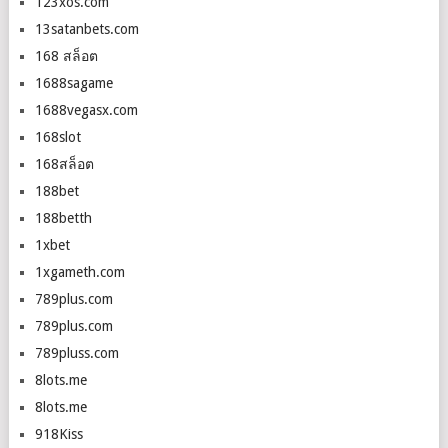
123xos.com
13satanbets.com
168 สล็อต
1688sagame
1688vegasx.com
168slot
168สล็อต
188bet
188betth
1xbet
1xgameth.com
789plus.com
789plus.com
789pluss.com
8lots.me
8lots.me
918Kiss