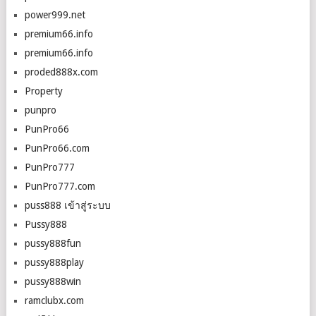
power999.net
premium66.info
premium66.info
proded888x.com
Property
punpro
PunPro66
PunPro66.com
PunPro777
PunPro777.com
puss888 เข้าสู่ระบบ
Pussy888
pussy888fun
pussy888play
pussy888win
ramclubx.com