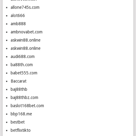
allone745s.com
alot666
amb888
ambnovabet.com
askwin88.online
askwin88.online
audi688.com
ba88th.com
babet555.com
Baccarat
baj88thb
baj88thbz.com
baslot168bet.com
bbp168.me
bestbet
betflixtikto