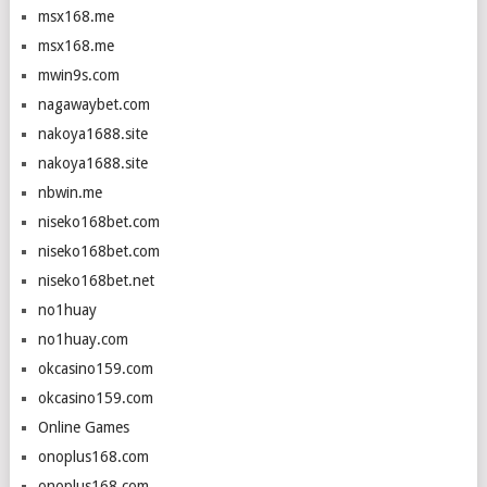
msx168.me
msx168.me
mwin9s.com
nagawaybet.com
nakoya1688.site
nakoya1688.site
nbwin.me
niseko168bet.com
niseko168bet.com
niseko168bet.net
no1huay
no1huay.com
okcasino159.com
okcasino159.com
Online Games
onoplus168.com
onoplus168.com