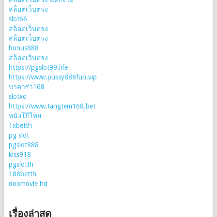
สล็อตเว็บตรง
slot66
สล็อตเว็บตรง
สล็อตเว็บตรง
bonus888
สล็อตเว็บตรง
https://pgslot99.life
https://www.pussy888fun.vip
บาคาร่า168
slotxo
https://www.tangtem168.bet
หนังโป๊ไทย
1xbetth
pg slot
pgslot888
kiss918
pgslotth
188betth
doomovie hd
เรื่องล่าสุด