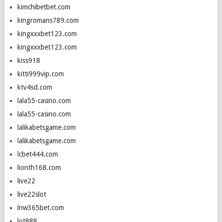
kimchibetbet.com
kingromans789.com
kingxxxbet123.com
kingxxxbet123.com
kiss918
kitti999vip.com
ktv4sd.com
lala55-casino.com
lala55-casino.com
lalikabetsgame.com
lalikabetsgame.com
lcbet444.com
lionth168.com
live22
live22slot
lnw365bet.com
lot888