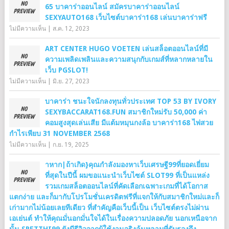
65 บาคาร่าออนไลน์ สมัครบาคาร่าออนไลน์
SEXYAUTO168 เว็บไซต์บาคาร่า168 เล่นบาคาร่าฟรี
ไม่มีความเห็น
|
ส.ค. 12, 2023
ART CENTER HUGO VOETEN เล่นสล็อตออนไลน์ที่มี
ความเพลิดเพลินและความสนุกกับเกมส์ที่หลากหลายใน
เว็บ PGSLOT!
ไม่มีความเห็น
|
มิ.ย. 27, 2023
บาคาร่า ชนะใจนักลงทุนทั่วประเทศ TOP 53 BY IVORY
SEXYBACCARAT168.FUN สมาชิกใหม่รับ 50,000 ค่า
คอมสูงสุดเล่นเสีย มีแต้มหมุนกงล้อ บาคาร่า168 ไพ่สวย
กำไรเพียบ 31 NOVEMBER 2568
ไม่มีความเห็น
|
ก.ย. 19, 2025
าหาก|ถ้าเกิด}คุณกำลังมองหาเว็บเศรษฐี99ที่ยอดเยี่ยม
ที่สุดในปีนี้ ผมขอแนะนำเว็บไซต์ SLOT99 ที่เป็นแหล่ง
รวมเกมสล็อตออนไลน์ที่คัดเลือกเฉพาะเกมที่ได้โอกาส
แตกง่าย และก็มากับโปรโมชั่นเครดิตฟรีที่แจกให้กับสมาชิกใหม่และก็
เก่ามากไม่น้อยเลยทีเดียว ที่สำคัญคือเว็บนี้เป็น เว็บไซต์ตรงไม่ผ่าน
เอเย่นต์ ทำให้คุณมั่นอกมั่นใจได้ในเรื่องความปลอดภัย นอกเหนือจาก