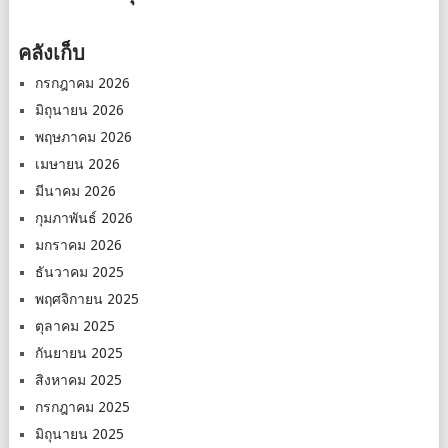
คลังเก็บ
กรกฎาคม 2026
มิถุนายน 2026
พฤษภาคม 2026
เมษายน 2026
มีนาคม 2026
กุมภาพันธ์ 2026
มกราคม 2026
ธันวาคม 2025
พฤศจิกายน 2025
ตุลาคม 2025
กันยายน 2025
สิงหาคม 2025
กรกฎาคม 2025
มิถุนายน 2025