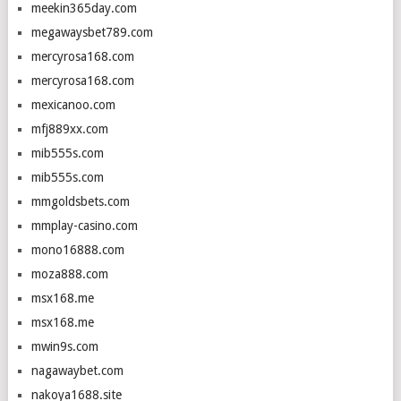
meekin365day.com
megawaysbet789.com
mercyrosa168.com
mercyrosa168.com
mexicanoo.com
mfj889xx.com
mib555s.com
mib555s.com
mmgoldsbets.com
mmplay-casino.com
mono16888.com
moza888.com
msx168.me
msx168.me
mwin9s.com
nagawaybet.com
nakoya1688.site