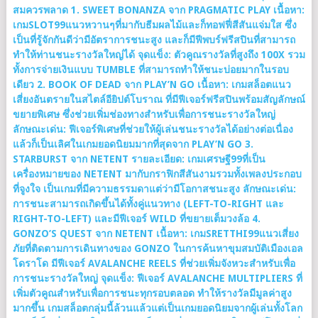
สมควรพลาด 1. SWEET BONANZA จาก PRAGMATIC PLAY เนื้อหา:
เกมSLOT99แนวหวานๆที่มากับธีมผลไม้และก็ทอฟฟี่สีสันแจ่มใส ซึ่ง
เป็นที่รู้จักกันดีว่ามีอัตราการชนะสูง และก็มีฟีพบร์ฟรีสปินที่สามารถ
ทำให้ท่านชนะรางวัลใหญ่ได้ จุดแข็ง: ตัวคูณรางวัลที่สูงถึง 100X รวม
ทั้งการจ่ายเงินแบบ TUMBLE ที่สามารถทำให้ชนะบ่อยมากในรอบ
เดียว 2. BOOK OF DEAD จาก PLAY’N GO เนื้อหา: เกมสล็อตแนว
เสี่ยงอันตรายในสไตล์อียิปต์โบราณ ที่มีฟีเจอร์ฟรีสปินพร้อมสัญลักษณ์
ขยายพิเศษ ซึ่งช่วยเพิ่มช่องทางสำหรับเพื่อการชนะรางวัลใหญ่
ลักษณะเด่น: ฟีเจอร์พิเศษที่ช่วยให้ผู้เล่นชนะรางวัลได้อย่างต่อเนื่อง
แล้วก็เป็นเลิศในเกมยอดนิยมมากที่สุดจาก PLAY’N GO 3.
STARBURST จาก NETENT รายละเอียด: เกมเศรษฐี99ที่เป็น
เครื่องหมายของ NETENT มากับกราฟิกสีสันงามรวมทั้งเพลงประกอบ
ที่จูงใจ เป็นเกมที่มีความธรรมดาแต่ว่ามีโอกาสชนะสูง ลักษณะเด่น:
การชนะสามารถเกิดขึ้นได้ทั้งคู่แนวทาง (LEFT-TO-RIGHT และ
RIGHT-TO-LEFT) และมีฟีเจอร์ WILD ที่ขยายเต็มวงล้อ 4.
GONZO’S QUEST จาก NETENT เนื้อหา: เกมSRETTHI99แนวเสี่ยง
ภัยที่ติดตามการเดินทางของ GONZO ในการค้นหาขุมสมบัติเมืองเอล
โดราโด มีฟีเจอร์ AVALANCHE REELS ที่ช่วยเพิ่มจังหวะสำหรับเพื่อ
การชนะรางวัลใหญ่ จุดแข็ง: ฟีเจอร์ AVALANCHE MULTIPLIERS ที่
เพิ่มตัวคูณสำหรับเพื่อการชนะทุกรอบตลอด ทำให้รางวัลมีมูลค่าสูง
มากขึ้น เกมสล็อตกลุ่มนี้ล้วนแล้วแต่เป็นเกมยอดนิยมจากผู้เล่นทั้งโลก