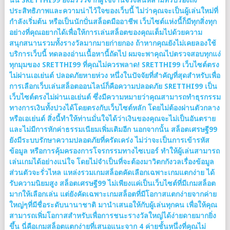
นั้น SRETTHI99 ยังมีรีวิวจากผู้ใช้งานจริงล้นหลามที่รับรองถึง
ประสิทธิภาพและความน่าไว้ใจของเว็บนี้ ไม่ว่าคุณจะเป็นผู้เล่นใหม่ที่
กำลังเริ่มต้น หรือเป็นนักปั่นสล็อตมืออาชีพ เว็บไซต์แห่งนี้ก็มีทุกสิ่งทุก
อย่างที่คุณอยากได้เพื่อให้การเล่นสล็อตของคุณเต็มไปด้วยความ
สนุกสนานรวมทั้งรางวัลมากมายก่ายกอง ถ้าหากคุณยังไม่เคยลองใช้
บริการเว็บนี้ ทดลองอ่านเนื้อหานี้ถัดไป ผมจะพาคุณไปตรวจสอบทุกแง่
ทุกมุมของ SRETTHI99 ที่คุณไม่ควรพลาด! SRETTHI99 เว็บไซต์ตรง
ไม่ผ่านเอเย่นต์ ปลอดภัยหายห่วง หนึ่งในปัจจัยที่สำคัญที่สุดสำหรับเพื่อ
การเลือกเว็บเล่นสล็อตออนไลน์ก็คือความปลอดภัย SRETTHI99 เป็น
เว็บไซต์ตรงไม่ผ่านเอเย่นต์ ซึ่งมีความหมายว่าคุณสามารถทำธุรกรรม
ทางการเงินทั้งปวงได้โดยตรงกับเว็บไซต์หลัก โดยไม่ต้องผ่านตัวกลาง
หรือเอเย่นต์ สิ่งนี้ทำให้ท่านมั่นใจได้ว่าเงินของคุณจะไม่เป็นอันตราย
และไม่มีการหักค่าธรรมเนียมเพิ่มเติมอีก นอกจากนั้น สล็อตเศรษฐี99
ยังมีระบบรักษาความปลอดภัยที่ครัดเคร่ง ไม่ว่าจะเป็นการเข้ารหัส
ข้อมูล หรือการคุ้มครองการโจรกรรมทางไซเบอร์ ทำให้ผู้เล่นสามารถ
เล่นเกมได้อย่างแน่ใจ โดยไม่จำเป็นที่จะต้องมาวิตกกังวลเรื่องข้อมูล
ส่วนตัวจะรั่วไหล แหล่งรวมเกมสล็อตคัดเลือกเฉพาะเกมแตกง่าย ได้
รับความนิยมสูง สล็อตเศรษฐี99 ไม่เพียงแค่เป็นเว็บไซต์ที่มีเกมสล็อต
มากให้เลือกเล่น แต่ยังคัดเฉพาะเกมสล็อตที่มีโอกาสแตกง่ายจากค่าย
ใหญ่ๆที่มีชื่อระดับนานาชาติ มานำเสนอให้กับผู้เล่นทุกคน เพื่อให้คุณ
สามารถเพิ่มโอกาสสำหรับเพื่อการชนะรางวัลใหญ่ได้ง่ายดายมากยิ่ง
ขึ้น นี่คือเกมสล็อตแตกง่ายที่เสนอแนะจาก 4 ค่ายชั้นหนึ่งที่คุณไม่