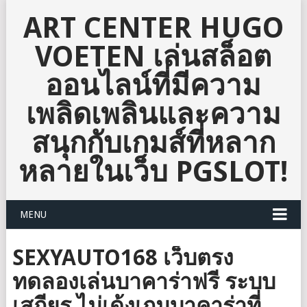
ART CENTER HUGO
VOETEN เล่นสล็อต
ออนไลน์ที่มีความ
เพลิดเพลินและความ
สนุกกับเกมส์ที่หลาก
หลายในเว็บ PGSLOT!
MENU
SEXYAUTO168 เว็บตรง
ทดลองเล่นบาคาร่าฟรี ระบบ
เสถียร ไม่เด้งเกมบาคาร่าที่