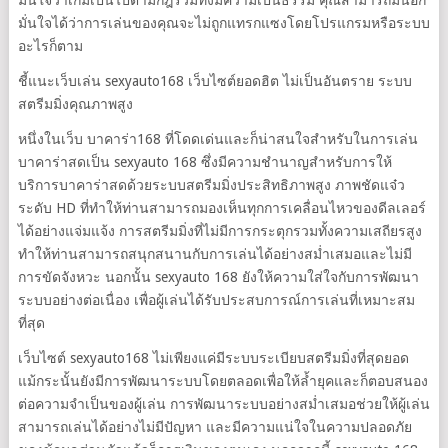
มั่นใจว่าเกมเป็นไปตามกฎรวมทั้งมีความเป็นธรรม คุณสามารถมั่นอก
มั่นใจได้ว่าการเล่นของคุณจะไม่ถูกแทรกแซงโดยโปรแกรมหรือระบบ
อะไรก็ตาม
ชี้แนะเว็บเล่น sexyauto168 เว็บไซต์ยอดฮิต ไม่เป็นอันตราย ระบบ
สตรีมมิ่งคุณภาพสูง
หนึ่งในเว็บ บาคาร่า168 ที่โดดเด่นและก็น่าสนใจสำหรับในการเล่น
บาคาร่าสดเป็น sexyauto 168 ซึ่งมีความชำนาญสำหรับการให้
บริการบาคาร่าสดด้วยระบบสตรีมมิ่งประสิทธิภาพสูง ภาพชัดแจ๋ว
ระดับ HD ที่ทำให้ท่านสามารถมองเห็นทุกการเคลื่อนไหวของดีลเลอร์
ได้อย่างแจ่มแจ้ง การสตรีมมิ่งที่ไม่มีการกระตุกรวมทั้งความเสถียรสูง
ทำให้ท่านสามารถสนุกสนานกับการเล่นได้อย่างสม่ำเสมอและไม่มี
การขัดจังหวะ นอกนั้น sexyauto 168 ยังให้ความใส่ใจกับการพัฒนา
ระบบอย่างต่อเนื่อง เพื่อผู้เล่นได้รับประสบการณ์การเล่นที่เหมาะสม
ที่สุด
เว็บไซต์ sexyauto168 ไม่เพียงแค่มีระบบระเบียบสตรีมมิ่งที่สุดยอด
แม้กระนั้นยังมีการพัฒนาระบบโดยตลอดเพื่อให้ล้ำยุคและก็ตอบสนอง
ต่อความจำเป็นของผู้เล่น การพัฒนาระบบอย่างสม่ำเสมอช่วยให้ผู้เล่น
สามารถเล่นได้อย่างไม่มีปัญหา และมีความแน่ใจในความปลอดภัย