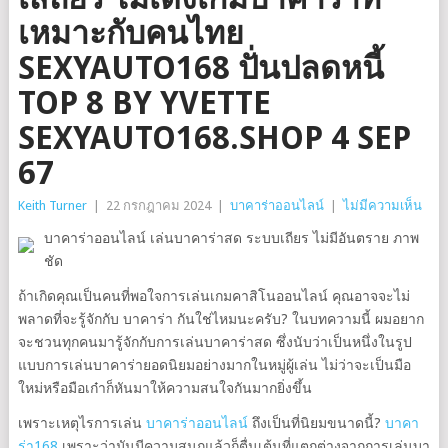
เหมาะกับคนไทย
SEXYAUTO168 ปั่นปลดหนี้
TOP 8 BY YVETTE
SEXYAUTO168.SHOP 4 SEP
67
Keith Turner
|
22 กรกฎาคม 2024
|
บาคาร่าออนไลน์
|
ไม่มีความเห็น
บาคาร่าออนไลน์ เล่นบาคาร่าสด ระบบเถียร ไม่มีอันตราย ภาพ
ชัด
ถ้าเกิดคุณเป็นคนที่พอใจการเล่นเกมคาสิโนออนไลน์ คุณอาจจะไม่
พลาดที่จะรู้จักกับ บาคาร่า กันใช่ไหมนะครับ? ในบทความนี้ ผมอยาก
จะชวนทุกคนมารู้จักกับการเล่นบาคาร่าสด ซึ่งนับว่าเป็นหนึ่งในรูป
แบบการเล่นบาคาร่ายอดนิยมอย่างมากในหมู่ผู้เล่น ไม่ว่าจะเป็นมือ
ใหม่หรือมือเก๋าก็หันมาให้ความสนใจกันมากยิ่งขึ้น
เพราะเหตุไรการเล่น
บาคาร่าออนไลน์
ถึงเป็นที่นิยมขนาดนี้?
บาคา
ร่า168
เพราะว่ามันมีความสนุกแล้วก็ตื่นเต้นที่แตกต่างจากการเล่นบา