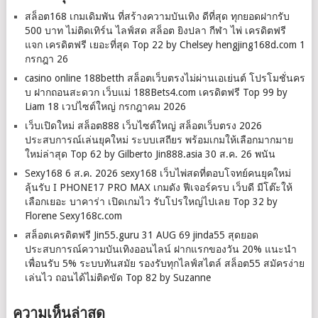
สล็อต168 เกมเดิมพัน ที่สร้างความบันเทิง ดีที่สุด ทุกยอดฝากรับ
500 บาท ไม่ติดเทิร์น ไลฟ์สด สล็อต ยิงปลา กีฬา ไพ่ เครดิตฟรี
แจก เครดิตฟรี เยอะที่สุด Top 22 by Chelsey hengjing168d.com 1
กรกฎา 26
casino online 188betth สล็อตเว็บตรงไม่ผ่านเอเย่นต์ โปรโมชั่นคร
บ ฝากถอนสะดวก เว็บแม่ 188Bets4.com เครดิตฟรี Top 99 by
Liam 18 เวปไซต์ใหญ่ กรกฎาคม 2026
เว็บเปิดใหม่ สล็อต888 เว็บไซต์ใหญ่ สล็อตเว็บตรง 2026
ประสบการณ์เล่นยุคใหม่ ระบบเสถียร พร้อมเกมให้เลือกมากมาย
ใหม่ล่าสุด Top 62 by Gilberto Jin888.asia 30 ส.ค. 26 พนัน
Sexy168 6 ส.ค. 2026 sexy168 เว็บไพ่สดที่ตอบโจทย์คนยุคใหม่
ลุ้นรับ I PHONE17 PRO MAX เกมดัง ฟีเจอร์ครบ เว็บดี มีโต๊ะให้
เลือกเยอะ บาคาร่า เปิดเกมไว รับโปรใหญ่ไปเลย Top 32 by
Florene Sexy168c.com
สล็อตเครดิตฟรี Jin55.guru 31 AUG 69 jinda55 สุดยอด
ประสบการณ์ความบันเทิงออนไลน์ ฝากแรกของวัน 20% แนะนำ
เพื่อนรับ 5% ระบบทันสมัย รองรับทุกไลฟ์สไตล์ สล็อต55 สมัครง่าย
เล่นไว ถอนได้ไม่ติดขัด Top 82 by Suzanne
ความเห็นล่าสุด