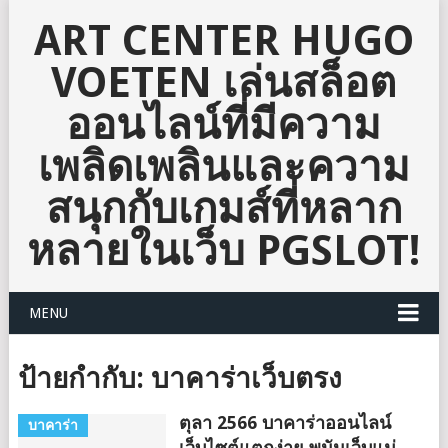
ART CENTER HUGO
VOETEN เล่นสล็อต
ออนไลน์ที่มีความ
เพลิดเพลินและความ
สนุกกับเกมส์ที่หลาก
หลายในเว็บ PGSLOT!
MENU
ป้ายกำกับ:
บาคาร่าเว็บตรง
ตุลา 2566 บาคาร่าออนไลน์
บาคาร่า
เว็บไซต์แตกง่าย พนันเว็บแม่