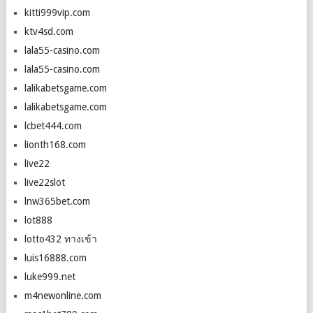
kitti999vip.com
ktv4sd.com
lala55-casino.com
lala55-casino.com
lalikabetsgame.com
lalikabetsgame.com
lcbet444.com
lionth168.com
live22
live22slot
lnw365bet.com
lot888
lotto432 ทางเข้า
luis16888.com
luke999.net
m4newonline.com