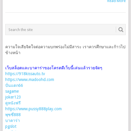
Read More
POSTS
NAVIGATION
ความใจเสียจิตใจต่อความบกพร่องไม่มีสาระ เราควรศึกษาและก้าวไป
ข้างหน้า
เว็บสล็อตและบาคาร่าของโครตดีเว็บนี้เล่นแล้วรวยจัดๆ
https://918kissauto.tv
https://www.madoohd.com
ปั่นแตก66
sagame
joker123
ดูหนังฟรี
https://www.pussy888play.com
พุซซี่888
บาคาร่า
pgslot