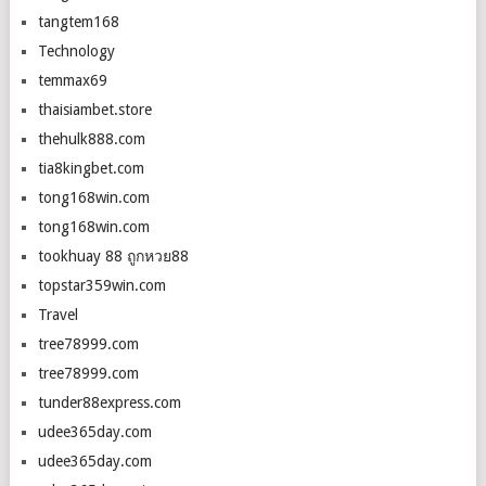
tangtem168
Technology
temmax69
thaisiambet.store
thehulk888.com
tia8kingbet.com
tong168win.com
tong168win.com
tookhuay 88 ถูกหวย88
topstar359win.com
Travel
tree78999.com
tree78999.com
tunder88express.com
udee365day.com
udee365day.com