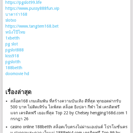
https://pgslot99.life
https://www.pussy888fun.vip
บาคาร่า168
slotxo
https://www.tangtem168.bet
หนังโป๊ไทย
1xbetth
pg slot
pgslot888
kiss918
pgslotth
188betth
doomovie hd
เรื่องล่าสุด
สล็อต168 เกมเดิมพัน ที่สร้างความบันเทิง ดีที่สุด ทุกยอดฝากรับ
500 บาท ไม่ติดเทิร์น ไลฟ์สด สล็อต ยิงปลา กีฬา ไพ่ เครดิตฟรี
แจก เครดิตฟรี เยอะที่สุด Top 22 by Chelsey hengjing168d.com 1
กรกฎา 26
casino online 188betth สล็อตเว็บตรงไม่ผ่านเอเย่นต์ โปรโมชั่นคร
บ ฝากถอนสะดวก เว็บแม่ 188Bets4.com เครดิตฟรี Top 99 by