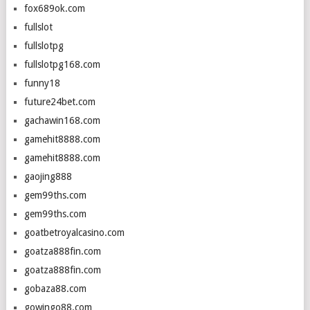
fox689ok.com
fullslot
fullslotpg
fullslotpg168.com
funny18
future24bet.com
gachawin168.com
gamehit8888.com
gamehit8888.com
gaojing888
gem99ths.com
gem99ths.com
goatbetroyalcasino.com
goatza888fin.com
goatza888fin.com
gobaza88.com
gowingo88.com