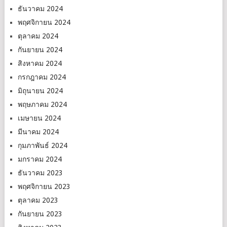
ธันวาคม 2024
พฤศจิกายน 2024
ตุลาคม 2024
กันยายน 2024
สิงหาคม 2024
กรกฎาคม 2024
มิถุนายน 2024
พฤษภาคม 2024
เมษายน 2024
มีนาคม 2024
กุมภาพันธ์ 2024
มกราคม 2024
ธันวาคม 2023
พฤศจิกายน 2023
ตุลาคม 2023
กันยายน 2023