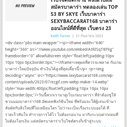
สมัครบาคาร่า ทดลองเล่น TOP
53 BY SKYE เว็บบาคาร่า
SEXYBACCARAT168 บาคาร่า
ออนไลน์ที่ดีที่สุด เว็บตรง 23
Keith Turner
|
21 กันยายน 2023
<div class="pbs-main-wrapper"><p><iframe width="640"
height="360" src="//www.youtube.com/embed/AtRISqT8F9g"
frameborder="0" allowfullscreen style="float:left;padding:10px
10px 10px 0px;border:0px;"></iframe>เหตุผลที่ควรจะพลาด กับเกม
บาคาร่าใหม่ปัจจุบัน ทำเงินได้สูงที่สุดเดี๋ยวนี้</p> <p><img
decoding="async" src="https://www.sexybaccarat168.com/wp-
content/uploads/2023/07/ezgif.com-webp-maker-14.webp"
style="max-width:400px;float:left;padding:10px 10px 10px
0px;border:0px;"/>วันนี้พวกเรามาดูเว็บเกมบาคาร่า ที่จำต้องชูให้
ชวนมองบาคาร่า168 อัพเดทฟังก์ชั่นใหม่ ที่พร้อมจะให้ผู้เล่นเข้ามา
สัมผัสกับสิ่งใหม่ที่ไม่เหมือนใคร ไม่ว่าจะเป็นเรื่องระบบออโต้ ที่
รวดเร็วทันใจ ทำรายการได้ไว ไม่ต้องรอนาน มากับระบบฝากถอนที่
ไม่ต้องโยกเงิน แค่สมัครบาคาร่าเว็บไซต์ตรงก็เข้าสู่ระบบ