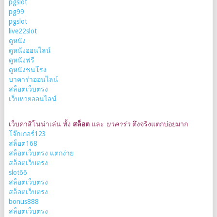
pgslot
pg99
pgslot
live22slot
ดูหนัง
ดูหนังออนไลน์
ดูหนังฟรี
ดูหนังชนโรง
บาคาร่าออนไลน์
สล็อตเว็บตรง
เว็บหวยออนไลน์
เว็บคาสิโนน่าเล่น ทั้ง
สล็อต
และ
บาคาร่า
ตึงจริงแตกบ่อยมาก
โจ๊กเกอร์123
สล็อต168
สล็อตเว็บตรง แตกง่าย
สล็อตเว็บตรง
slot66
สล็อตเว็บตรง
สล็อตเว็บตรง
bonus888
สล็อตเว็บตรง