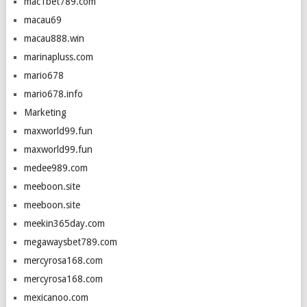
mac1bet789.com
macau69
macau888.win
marinapluss.com
mario678
mario678.info
Marketing
maxworld99.fun
maxworld99.fun
medee989.com
meeboon.site
meeboon.site
meekin365day.com
megawaysbet789.com
mercyrosa168.com
mercyrosa168.com
mexicanoo.com