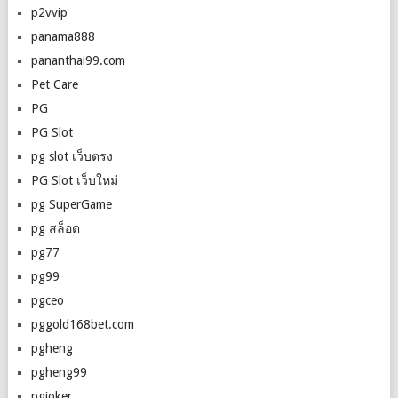
p2vvip
panama888
pananthai99.com
Pet Care
PG
PG Slot
pg slot เว็บตรง
PG Slot เว็บใหม่
pg SuperGame
pg สล็อต
pg77
pg99
pgceo
pggold168bet.com
pgheng
pgheng99
pgjoker