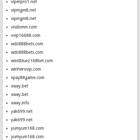
viperpro1.net
vipmgm8.net
vipmgm8.net
visdomm.com
vvip16688.com
wdc888bets.com
wdc888bets.com
westbluez168bet.com
winherovip.com
xpay88game.com
xway.bet
xway.bet
xway.info
yak699.net
yak699.net
yumyum168.com
yumyum168.com