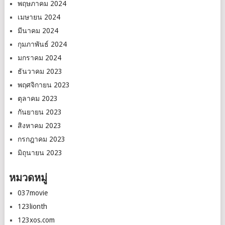
พฤษภาคม 2024
เมษายน 2024
มีนาคม 2024
กุมภาพันธ์ 2024
มกราคม 2024
ธันวาคม 2023
พฤศจิกายน 2023
ตุลาคม 2023
กันยายน 2023
สิงหาคม 2023
กรกฎาคม 2023
มิถุนายน 2023
หมวดหมู่
037movie
123lionth
123xos.com