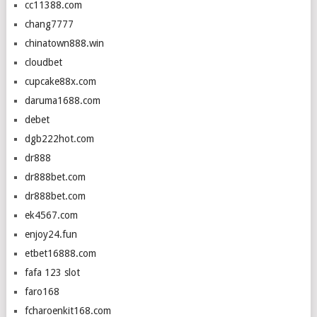
cc11388.com
chang7777
chinatown888.win
cloudbet
cupcake88x.com
daruma1688.com
debet
dgb222hot.com
dr888
dr888bet.com
dr888bet.com
ek4567.com
enjoy24.fun
etbet16888.com
fafa 123 slot
faro168
fcharoenkit168.com