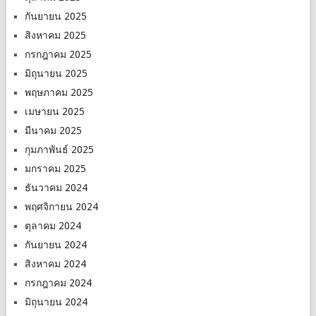
กันยายน 2025
สิงหาคม 2025
กรกฎาคม 2025
มิถุนายน 2025
พฤษภาคม 2025
เมษายน 2025
มีนาคม 2025
กุมภาพันธ์ 2025
มกราคม 2025
ธันวาคม 2024
พฤศจิกายน 2024
ตุลาคม 2024
กันยายน 2024
สิงหาคม 2024
กรกฎาคม 2024
มิถุนายน 2024