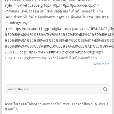
style="float:left;padding:10px 10px 10px 0px;border:0px;">
</iframe>แทงบอลออนไลน์ ผ่านมือถือ กับเว็บไซต์แทงบอลไม่ผ่าน
เอเย่นต์ รวมทั้งเว็บไซต์ถูกต้องตามกฎหมายเพียงแค่นั้น</p> <p><img
decoding="async"
src="https://ufanance11.sgp1.digitaloceanspaces.com
%E0%B9%80%E0%B8%A7%E0%B9%87%E0%B8%9A%E0%B9%81
%E0%B8%9A%E0%B8%A3%E0%B8%B4%E0%B8%81%E0%B8%B2
%E0%B8%94%E0%B8%B9%E0%B8%9A%E0%B8%AD%E0%B8%A5
250x150.png" style="max-width:450px;float:left;padding:10px
10px 10px 0px;border:0px;"/>ถ้าย้อนกลับไปเมื่อหลายปีก่อน
Read More
POSTS
NAVIGATION
ความใจเสียจิตใจต่อความบกพร่องไม่มีสาระ เราควรศึกษาและก้าวไป
ข้างหน้า