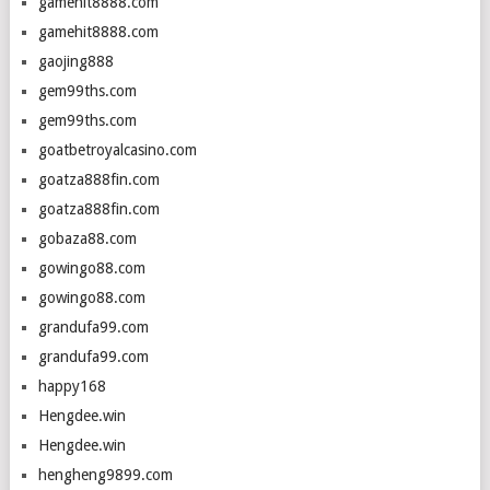
gamehit8888.com
gamehit8888.com
gaojing888
gem99ths.com
gem99ths.com
goatbetroyalcasino.com
goatza888fin.com
goatza888fin.com
gobaza88.com
gowingo88.com
gowingo88.com
grandufa99.com
grandufa99.com
happy168
Hengdee.win
Hengdee.win
hengheng9899.com