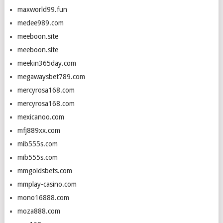
maxworld99.fun
medee989.com
meeboon.site
meeboon.site
meekin365day.com
megawaysbet789.com
mercyrosa168.com
mercyrosa168.com
mexicanoo.com
mfj889xx.com
mib555s.com
mib555s.com
mmgoldsbets.com
mmplay-casino.com
mono16888.com
moza888.com