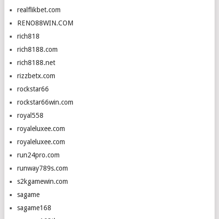
realflikbet.com
RENO88WIN.COM
rich818
rich8188.com
rich8188.net
rizzbetx.com
rockstar66
rockstar66win.com
royal558
royaleluxee.com
royaleluxee.com
run24pro.com
runway789s.com
s2kgamewin.com
sagame
sagame168