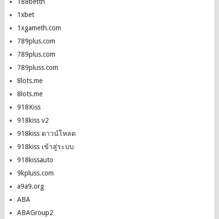
188betth
1xbet
1xgameth.com
789plus.com
789plus.com
789pluss.com
8lots.me
8lots.me
918Kiss
918kiss v2
918kiss ดาวน์โหลด
918kiss เข้าสู่ระบบ
918kissauto
9kpluss.com
a9a9.org
ABA
ABAGroup2