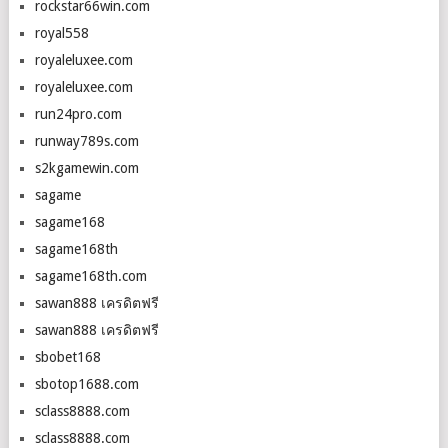
rockstar66win.com
royal558
royaleluxee.com
royaleluxee.com
run24pro.com
runway789s.com
s2kgamewin.com
sagame
sagame168
sagame168th
sagame168th.com
sawan888 เครดิตฟรี
sawan888 เครดิตฟรี
sbobet168
sbotop1688.com
sclass8888.com
sclass8888.com