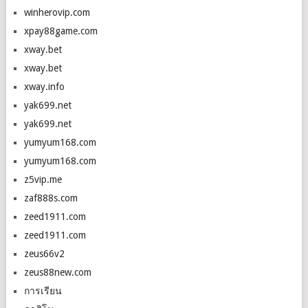
winherovip.com
xpay88game.com
xway.bet
xway.bet
xway.info
yak699.net
yak699.net
yumyum168.com
yumyum168.com
z5vip.me
zaf888s.com
zeed1911.com
zeed1911.com
zeus66v2
zeus88new.com
การเรียน