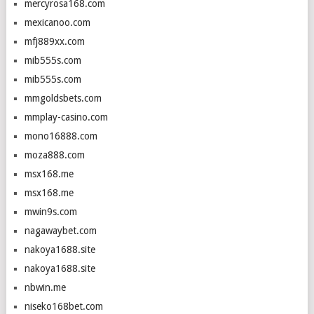
mercyrosa168.com
mexicanoo.com
mfj889xx.com
mib555s.com
mib555s.com
mmgoldsbets.com
mmplay-casino.com
mono16888.com
moza888.com
msx168.me
msx168.me
mwin9s.com
nagawaybet.com
nakoya1688.site
nakoya1688.site
nbwin.me
niseko168bet.com