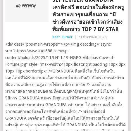
เครดิตฟรี ตอนบ่ายในห้องพักครู
หัวเราะเบาๆจนเพื่อนถาม “มี
ข่าวดีเหรอ”ยอดเข้าไวกว่าเสียง
พิมพ์เอกสาร TOP 7 BY STAR
Keith Turner
|
21 ธันวาคม 2025
<div class="pbs-main-wrapper"><p><img decoding="async"
src="https://www.audi688.com/wp-
content/uploads/2025/11/LN11.19-NGPG-Alibabas-Cave-of-
Fortune.jpg" style="max-width:410px;float:right;padding:10px 0px
10px 10px;border:0px;"/>GRANDUFA คือหนึ่งในเว็บไซต์พนัน
ออนไลน์ที่ได้รับความพอใจอย่างมากในช่วงปีหลัง ด้วยระบบหลังบ้าน
ที่มีความเสถียรภาพสูง การใช้งานที่สะดวก<br /> และก็ความ
มากมายหลากหลายของเกมที่ตอบปัญหาผู้เล่นทุกสไตล์ ยิ่งไปกว่านั้น
วิธีการ GRANDUFA สมัคร ยังถูกแบบให้ใช้งานง่าย<br /> ผู้เล่น
สามารถเข้าระบบผ่าน GRANDUFA เข้าระบบ ได้อย่างรวดเร็วอีกทั้ง
จากคอมพิวเตอร์และโทรศัพท์เคลื่อนที่<br /> พร้อมทั้งยังมี
GRANDUFA เครดิตฟรี เพื่อรองรับผู้เล่นใหม่ให้สามารถเริ่มพนันได้
อย่างคุ้มค่า</p> <p>เหตุผลที่ทำให้ GRANDUFA เป็นเว็บไซต์พนันที่ได้