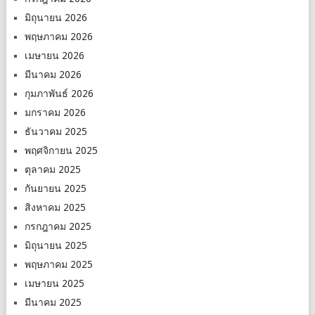
มิถุนายน 2026
พฤษภาคม 2026
เมษายน 2026
มีนาคม 2026
กุมภาพันธ์ 2026
มกราคม 2026
ธันวาคม 2025
พฤศจิกายน 2025
ตุลาคม 2025
กันยายน 2025
สิงหาคม 2025
กรกฎาคม 2025
มิถุนายน 2025
พฤษภาคม 2025
เมษายน 2025
มีนาคม 2025