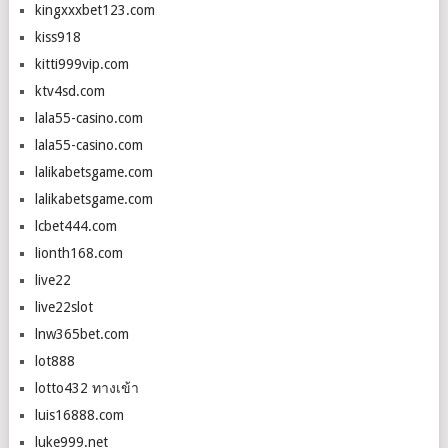
kingxxxbet123.com
kiss918
kitti999vip.com
ktv4sd.com
lala55-casino.com
lala55-casino.com
lalikabetsgame.com
lalikabetsgame.com
lcbet444.com
lionth168.com
live22
live22slot
lnw365bet.com
lot888
lotto432 ทางเข้า
luis16888.com
luke999.net