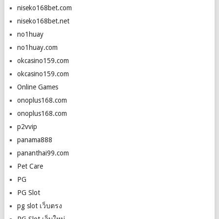
niseko168bet.com
niseko168bet.net
no1huay
no1huay.com
okcasino159.com
okcasino159.com
Online Games
onoplus168.com
onoplus168.com
p2vvip
panama888
pananthai99.com
Pet Care
PG
PG Slot
pg slot เว็บตรง