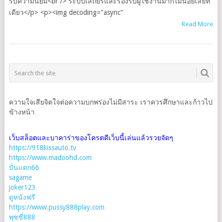
รับความนิยม<br /> ระบบเสถียรและรองรับผู้ใช้งานมากไม่น้อยเลยที
เดียว</p> <p><img decoding="async"
Read More
POSTS
NAVIGATION
ความใจเสียจิตใจต่อความบกพร่องไม่มีสาระ เราควรศึกษาและก้าวไป
ข้างหน้า
เว็บสล็อตและบาคาร่าของโครตดีเว็บนี้เล่นแล้วรวยจัดๆ
https://918kissauto.tv
https://www.madoohd.com
ปั่นแตก66
sagame
joker123
ดูหนังฟรี
https://www.pussy888play.com
พุซซี่888