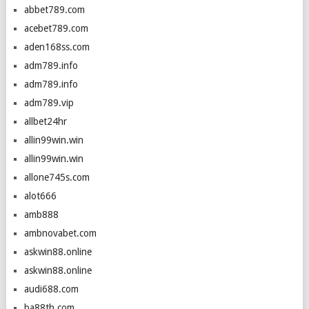
abbet789.com
acebet789.com
aden168ss.com
adm789.info
adm789.info
adm789.vip
allbet24hr
allin99win.win
allin99win.win
allone745s.com
alot666
amb888
ambnovabet.com
askwin88.online
askwin88.online
audi688.com
ba88th.com