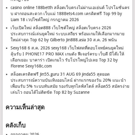
casino online 188betth สล็อตเว็บตรงไม่ผ่านเอเย่นต์ โปรโมชั่นคร
บ ฝากถอนสะดวก เว็บแม่ 188Bets4.com เครดิตฟรี Top 99 by
Liam 18 เวปไซต์ใหญ่ กรกฎาคม 2026
เว็บเปิดใหม่ สล็อต888 เว็บไซต์ใหญ่ สล็อตเว็บตรง 2026
ประสบการณ์เล่นยุคใหม่ ระบบเสถียร พร้อมเกมให้เลือกมากมาย
ใหม่ล่าสุด Top 62 by Gilberto Jin888.asia 30 ส.ค. 26 พนัน
Sexy168 6 ส.ค. 2026 sexy168 เว็บไพ่สดที่ตอบโจทย์คนยุคใหม่
ลุ้นรับ I PHONE17 PRO MAX เกมดัง ฟีเจอร์ครบ เว็บดี มีโต๊ะให้
เลือกเยอะ บาคาร่า เปิดเกมไว รับโปรใหญ่ไปเลย Top 32 by
Florene Sexy168c.com
สล็อตเครดิตฟรี Jin55.guru 31 AUG 69 jinda55 สุดยอด
ประสบการณ์ความบันเทิงออนไลน์ ฝากแรกของวัน 20% แนะนำ
เพื่อนรับ 5% ระบบทันสมัย รองรับทุกไลฟ์สไตล์ สล็อต55 สมัครง่าย
เล่นไว ถอนได้ไม่ติดขัด Top 82 by Suzanne
ความเห็นล่าสุด
คลังเก็บ
กรกฎาคม 2026