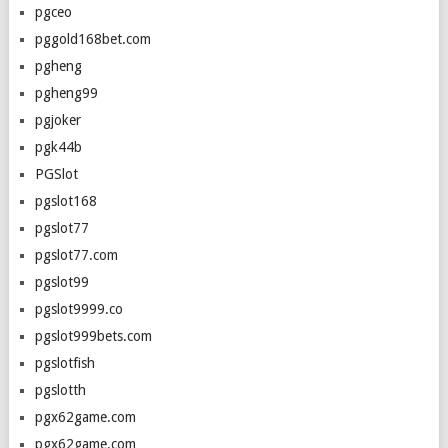
pgceo
pggold168bet.com
pgheng
pgheng99
pgjoker
pgk44b
PGSlot
pgslot168
pgslot77
pgslot77.com
pgslot99
pgslot9999.co
pgslot999bets.com
pgslotfish
pgslotth
pgx62game.com
pgx62game.com