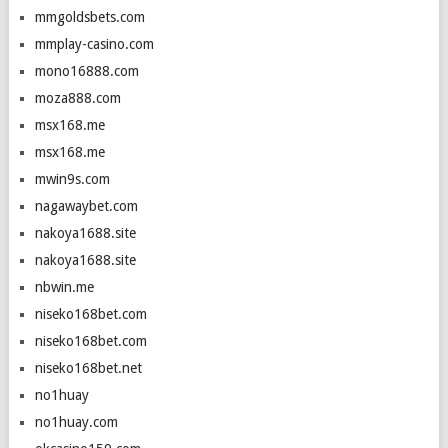
mmgoldsbets.com
mmplay-casino.com
mono16888.com
moza888.com
msx168.me
msx168.me
mwin9s.com
nagawaybet.com
nakoya1688.site
nakoya1688.site
nbwin.me
niseko168bet.com
niseko168bet.com
niseko168bet.net
no1huay
no1huay.com