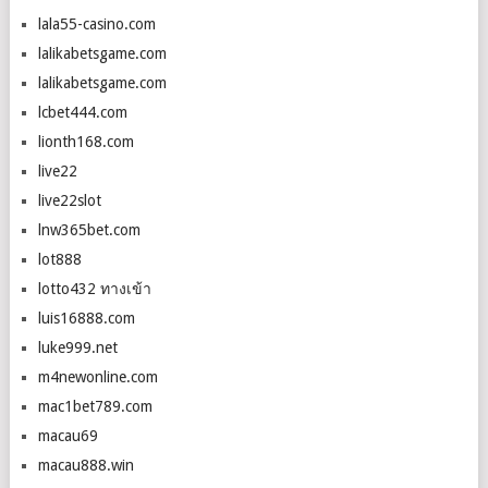
lala55-casino.com
lalikabetsgame.com
lalikabetsgame.com
lcbet444.com
lionth168.com
live22
live22slot
lnw365bet.com
lot888
lotto432 ทางเข้า
luis16888.com
luke999.net
m4newonline.com
mac1bet789.com
macau69
macau888.win