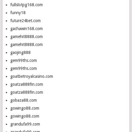
fullslotpg168.com
funny18
future24bet.com
gachawin168.com
gamehit8888.com
gamehit8888.com
gaojing888
gem99ths.com
gem99ths.com
goatbetroyalcasino.com
goatza888fin.com
goatza888fin.com
gobaza88.com
gowingo88.com
gowingo88.com
grandufa99.com