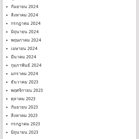
กันยายน 2024
สิงหาคม 2024
กรกฎาคม 2024
มิถุนายน 2024
พฤษภาคม 2024
เมษายน 2024
มีนาคม 2024
กุมภาพันธ์ 2024
มกราคม 2024
ธันวาคม 2023
พฤศจิกายน 2023
ตุลาคม 2023
กันยายน 2023
สิงหาคม 2023
กรกฎาคม 2023
มิถุนายน 2023