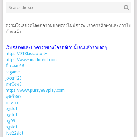
POSTS
NAVIGATION
ความใจเสียจิตใจต่อความบกพร่องไม่มีสาระ เราควรศึกษาและก้าวไป
ข้างหน้า
เว็บสล็อตและบาคาร่าของโครตดีเว็บนี้เล่นแล้วรวยจัดๆ
https://918kissauto.tv
https://www.madoohd.com
ปั่นแตก66
sagame
joker123
ดูหนังฟรี
https://www.pussy888play.com
พุซซี่888
บาคาร่า
pgslot
pgslot
pg99
pgslot
live22slot