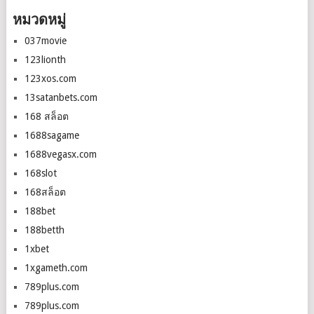
หมวดหมู่
037movie
123lionth
123xos.com
13satanbets.com
168 สล็อต
1688sagame
1688vegasx.com
168slot
168สล็อต
188bet
188betth
1xbet
1xgameth.com
789plus.com
789plus.com