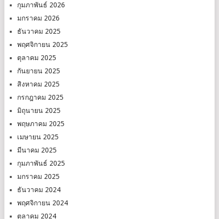
กุมภาพันธ์ 2026
มกราคม 2026
ธันวาคม 2025
พฤศจิกายน 2025
ตุลาคม 2025
กันยายน 2025
สิงหาคม 2025
กรกฎาคม 2025
มิถุนายน 2025
พฤษภาคม 2025
เมษายน 2025
มีนาคม 2025
กุมภาพันธ์ 2025
มกราคม 2025
ธันวาคม 2024
พฤศจิกายน 2024
ตุลาคม 2024