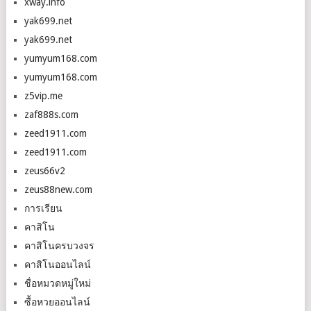
xway.info
yak699.net
yak699.net
yumyum168.com
yumyum168.com
z5vip.me
zaf888s.com
zeed1911.com
zeed1911.com
zeus66v2
zeus88new.com
การเรียน
คาสิโน
คาสิโนครบวงจร
คาสิโนออนไลน์
ชื่อหมวดหมู่ใหม่
ซื้อหวยออนไลน์