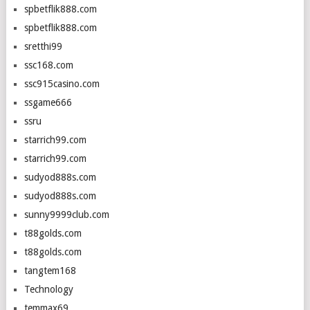
spbetflik888.com
spbetflik888.com
sretthi99
ssc168.com
ssc915casino.com
ssgame666
ssru
starrich99.com
starrich99.com
sudyod888s.com
sudyod888s.com
sunny9999club.com
t88golds.com
t88golds.com
tangtem168
Technology
temmax69