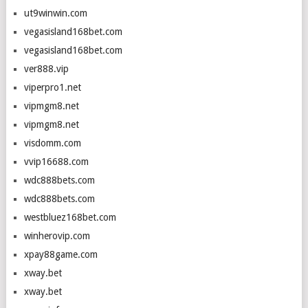
ut9winwin.com
vegasisland168bet.com
vegasisland168bet.com
ver888.vip
viperpro1.net
vipmgm8.net
vipmgm8.net
visdomm.com
vvip16688.com
wdc888bets.com
wdc888bets.com
westbluez168bet.com
winherovip.com
xpay88game.com
xway.bet
xway.bet