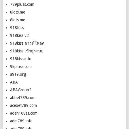
789pluss.com
8lots.me
8lots.me
918Kiss
918kiss v2
918kiss ดาวน์โหลด
918kiss เข้าสู่ระบบ
918kissauto
9kpluss.com
a9a9.org
ABA
ABAGroup2
abbet789.com
acebet789.com
aden168ss.com
adm789.info
adm789.info