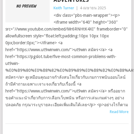
Keith Turner
|
4 เมษายน 2025
<div class="pbs-main-wrapper"><p>
<iframe width="640" height="360"
src="//www.youtube.com/embed/Mr6RNHtK4XI" frameborder="0"
allowfullscreen style="float:left;padding:10px 10px 10px
0px;border:0px;"></iframe> <a
href="https://www.ut9winwin.com/">ut9win สมัคร</a> <a
href="https://pgslot.tube/five-most-common-problems-with-
ut9win-
%E0%B9%80%E0%B8%82%E0%B9%89%E0%B8%B2%E0%B8%AA%
สมัคร</a> ดูเหมือนคุณอาจกำลังสนใจเกี่ยวกับเกมการพนันออนไลน์
ถ้ามีคำถามเฉพาะเจาะจงเกี่ยวกับเรื่องนี้ <a
href="https://www.ut9winwin.com/">ut9win สมัคร</a> หรืออยาก
ขอคำแนะนำเกี่ยวกับการเลือกเว็บพนัน หรือการเล่นเกมต่างๆ อย่าง
ปลอดภัย กรุณาระบุรายละเอียดเพิ่มเติมได้เลย</p> <p>อย่างไรก็ตาม
Read More