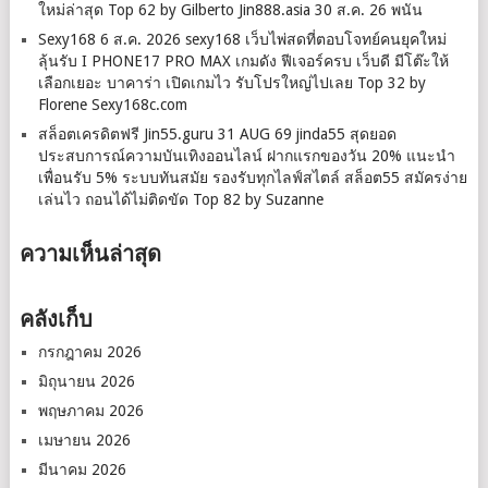
ใหม่ล่าสุด Top 62 by Gilberto Jin888.asia 30 ส.ค. 26 พนัน
Sexy168 6 ส.ค. 2026 sexy168 เว็บไพ่สดที่ตอบโจทย์คนยุคใหม่
ลุ้นรับ I PHONE17 PRO MAX เกมดัง ฟีเจอร์ครบ เว็บดี มีโต๊ะให้
เลือกเยอะ บาคาร่า เปิดเกมไว รับโปรใหญ่ไปเลย Top 32 by
Florene Sexy168c.com
สล็อตเครดิตฟรี Jin55.guru 31 AUG 69 jinda55 สุดยอด
ประสบการณ์ความบันเทิงออนไลน์ ฝากแรกของวัน 20% แนะนำ
เพื่อนรับ 5% ระบบทันสมัย รองรับทุกไลฟ์สไตล์ สล็อต55 สมัครง่าย
เล่นไว ถอนได้ไม่ติดขัด Top 82 by Suzanne
ความเห็นล่าสุด
คลังเก็บ
กรกฎาคม 2026
มิถุนายน 2026
พฤษภาคม 2026
เมษายน 2026
มีนาคม 2026